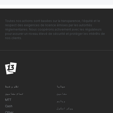
Toutes nos actions sont basées sur la transparence, l'équité et le
respect des exigences de licence émises par les autorités
réglementaires. Nous coopérons activement avec les régulateurs
pour assurer un niveau élevé de sécurité et protéger les intérêts de
nos clients.
میڈیا
نظم و ضبط
مضامین
تمام مضامین
MTT
ویڈیو
Cash
پوکر اسکول
Other