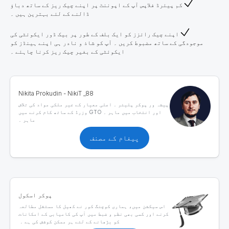
کم پیئرڈ فلاپس آپ کے اپوننٹ پر اپنے چیک ریز کے ساتھ دباؤ
ڈالنے کے لئے بہترین ہیں ۔
اپنے چیک رائزز کو ایک بلف کے طور پر بیک ڈور ایکوئٹی کی
موجودگی کے ساتھ مضبوط کریں ۔ آپ کو شاذ و نادر ہی اپنے ہینڈز کو
ایکوئٹی کے بغیر چیک ریز کرنا چاہئے ۔
Nikita Prokudin - NikiT _88
پیشہ ور پوکر پلیئر ۔ اعلی معیار کے غیر ملکی مواد کی تلاش
اور انتخاب میں ماہر ۔ GTO وزرڈ کے ساتھ کام کرنے میں
ماہر ۔
پیغام کے مصنف
پوکر اسکول
اس سیکشن میں، ہماری کوچنگ کور نے کھیل کا مستقل مطالعہ
کرنے اور کسی بھی نظم و ضبط میں آپ کی کامیابی کے امکانات
کو بڑھانے کے لئے ہر ممکن کوشش کی ہے ۔