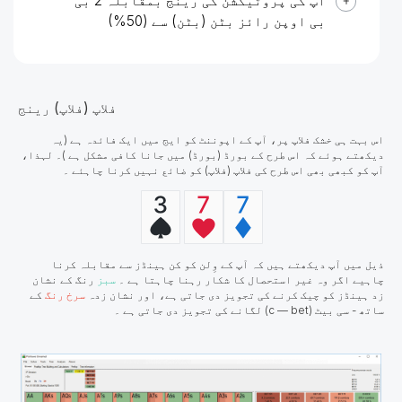
آپ کی پروٹیکشن کی رینج بمقابلہ 2 بی
بی اوپن رائز بٹن (بٹن) سے (50%)
فلاپ (فلاپ) رینج
اس بہت ہی خشک فلاپ پر، آپ کے اپوننٹ کو ایج میں ایک فائدہ ہے (یہ
دیکھتے ہوئے کہ اس طرح کے بورڈ (بورڈ) میں جانا کافی مشکل ہے )۔ لہذا،
آپ کو کبھی بھی اس طرح کی فلاپ (فلاپ) کو ضائع نہیں کرنا چاہئے ۔
ذیل میں آپ دیکھتے ہیں کہ آپ کے وِلن کو کن ہینڈز سے مقابلہ کرنا
چاہیے اگر وہ غیر استحصال کا شکار رہنا چاہتا ہے ۔
سبز
رنگ کے نشان
زد ہینڈز کو چیک کرنے کی تجویز دی جاتی ہے، اور نشان زدہ
سرخ رنگ
کے
ساتھ - سی بیٹ (c — bet) لگانے کی تجویز دی جاتی ہے ۔