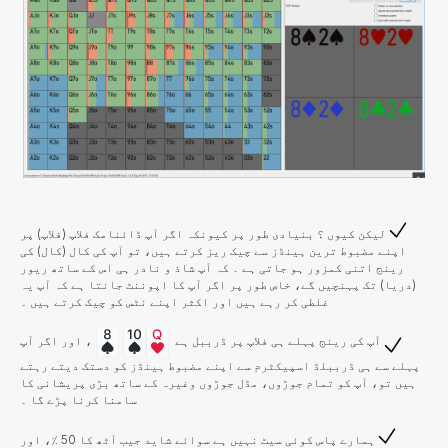
لیکن کیوں ؟ بنیادی طور پر کیونکہ اگر آپ ڈائنامک فلاپ (فلاپ) پر
اپنے مضبوط ترین ہینڈز سے چیک ریز کرتے ہیں، تو آپ کی کال (کال) کی
رینج اتنی کمزور ہو جاتی ہے ۔ کہ آپ شاذ و نادر ہی اس کے ساتھ ریور
(دریا) تک پہنچیں گے، خاص طور پر اگر آپ کا اپوننٹ جانتا ہے کہ آپ یہ
غلطی کر رہے ہیں اور اکثر اپنے نٹس کو چیک کرتے ہیں ۔
آپ کی رینج پہلے ہی فلاپ پر ڈرببل ہے
، اور اگر آپ
پہلے سے ہی ڈرببلڈ اسپیکٹرم سے اپنے مضبوط ہینڈز کو دستک دیتے رہتے
ہیں تو، آپ کو تمام جوڑوں، مڈل جوڑوں وغیرہ کے ساتھ بڑی پریشانی کا
سامنا کرنا پڑے گا ۔
ہمارے پاس کوئی سیٹ نہیں ہے سوائے شاید جیب آٹھ کا 50 ٪، اور