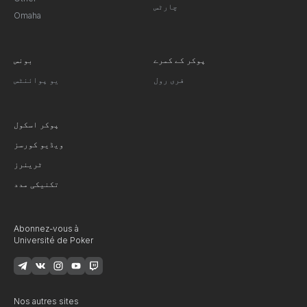
چارٹس
Omaha
پوکر کے کمرے
بونس
فری رول
یو پوائنٹس
پوکر اسکول
ویڈیو کورسز
ٹرینرز
تکنیکی مدد
Abonnez-vous à
Université de Poker
Nos autres sites