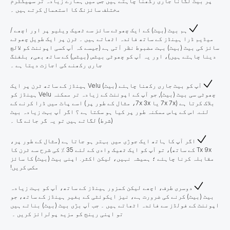
پر بیٹ لگانا جاری رکھنا چاہتے ہیں جس میں ہمارے زیادہ تر سپیکٹرم
مختلف سائزنگ کا استعمال کرتے ہیں ۔
ہم بیٹ (بیٹ) کے ایک چھوٹے سائز سے ٹھیک ویلیو پر اور اچھے /
میڈیم ڈرا ہینڈز کے ساتھ فائدہ اٹھاتے ہیں ۔ ٹرن پر ایک طویل چھوٹے
سائز کی بیٹ (بیٹ) بہت مضبوط نظر آتی ہے (جیسے کہ آپ کسی اپوننٹ کو لالچ
دینا چاہتے ہیں)، اور یہ آپ کو چھوٹی بیٹس (بیٹس) کے ساتھ بھی، بلفنگ
جاری رکھنے کی اجازت دیتا ہے ۔
آپ کو بیٹ جاری رکھنا چاہئے (بیٹ) Velu ہینڈز کے ساتھ ٹرن پر ایک
چھوٹی سی بیٹ (بیٹ), جو آپ کے اپوننٹ کے زیادہ تر ممکنہ Velu ہینڈز کو
بلاک کرتا ہے (7x 7x یا 7x 3x، مثال کے طور پر) اسے پاٹ میں ڈرا کرنے کے
لئے. اس کے پاس ممکنہ طور پر کیا ہو سکتا ہے ؟ اگر آپ بہت زیادہ بیٹ
(شرط) لگاتے ہیں تو یہ گر جائے گا ۔
اگر آپ کا ہاتھ ایک جوڑی میں بہتر ہو جاتا ہے (مثال کے طور پر،
Tx 9x کے ساتھ)، تو آپ کو ایک ٹھیک وادی کے لئے 35 ٪ کی شرح سے ٹرن کا
مقابلہ کرنا چاہئے ؛ ہمیشہ نہیں، لیکن اکثر. اپنی بیٹ (بیٹ) کا سائز
مکس کریں!
دوسری طرف، اچھے لیکن کمزور ہینڈز کے ساتھ، آپ کو بہت زیادہ
بیٹ (بیٹ) کرنے کی ضرورت ہے، نیز ایکوئٹی کے بغیر ہینڈز کے ساتھ، جو
اپوننٹ کے فولڈز سے فائدہ اٹھاتے ہیں ۔ جب آپ بڑی بیٹ (بیٹ) بناتے ہیں
تو اپنی رینج کو مزید پولرائز کریں ۔