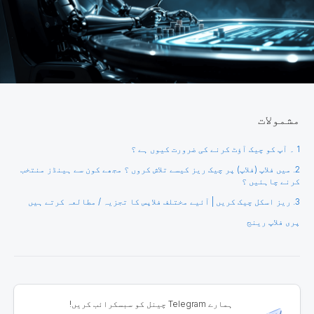
مشمولات
1 ۔ آپ کو چیک آؤٹ کرنے کی ضرورت کیوں ہے ؟
2. میں فلاپ (فلاپ) پر چیک ریز کیسے تلاش کروں ؟ مجھے کون سے ہینڈز منتخب
کرنے چاہئیں ؟
3. ریز اسکل چیک کریں | آئیے مختلف فلاپس کا تجزیہ / مطالعہ کرتے ہیں
پری فلاپ رینج
ہمارے Telegram چینل کو سبسکرائب کریں!