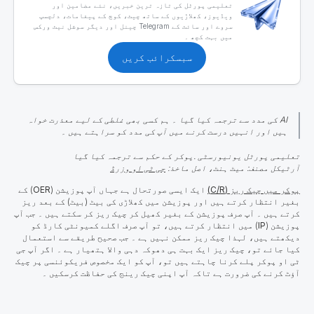
تعلیمی پورٹل کی تازہ ترین خبریں، نئے مضامین اور
ویڈیوز، کھلاڑیوں کے ساتھ چیٹ، کوچ کے پیغامات، دلچسپ
سروے اور سائٹ کے Telegram چینل اور دیگر سوشل نیٹ ورکس
میں بہت کچھ ۔
سبسکرائب کریں
AI کی مدد سے ترجمہ کیا گیا ۔ ہم کسی بھی غلطی کے لیے معذرت خواہ
ہیں اور انہیں درست کرنے میں آپ کی مدد کو سراہتے ہیں ۔
تعلیمی پورٹل یونیورسٹی .پوکر کے حکم سے ترجمہ کیا گیا
آرٹیکل مصنف: میٹ ہنٹ، اصل ماخذ:
جی ٹی او وزرڈ
پوکر میں چیک ریز (C/R)
ایک ایسی صورتحال ہے جہاں آپ پوزیشن (
OER
) کے
بغیر انتظار کرتے ہیں اور پوزیشن میں کھلاڑی کی بیٹ (بیٹ) کے بعد ریز
کرتے ہیں ۔ آپ صرف پوزیشن کے بغیر کھیل کر چیک ریز کر سکتے ہیں ۔ جب آپ
پوزیشن (
IP
) میں انتظار کرتے ہیں، تو آپ صرف اگلے کمیونٹی کارڈ کو
دیکھتے ہیں، لہذا چیک ریز ممکن نہیں ہے ۔ جب صحیح طریقے سے استعمال
کیا جائے تو، چیک ریز ایک بہت ہی دھوکہ دہی والا ہتھیار ہے ۔
اگر آپ جی
ٹی او پوکر پلے کرنا چاہتے ہیں تو، آپ کو ایک مخصوص فریکوئنسی پر چیک
آؤٹ کرنے کی ضرورت ہے تاکہ آپ اپنی چیک رینج کی حفاظت کرسکیں ۔