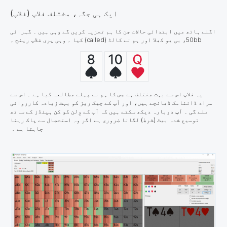
ایک ہی جگہ، مختلف فلاپ (فلاپ)
اگلے ہاتھ میں ابتدائی حالات جن کا ہم تجزیہ کریں گے وہی ہیں ۔ گہرائی
50bb، بی یو کھلا اور ہم نے کالڈ (called) کیا ۔ وہی پری فلاپ رینج ۔
یہ فلاپ اس سے بہت مختلف ہے جس کا ہم نے پہلے مطالعہ کیا ہے ۔ اس سے
مراد ڈائنامک ڈھانچے ہیں، اور آپ کے چیک ریز کو بہت زیادہ کارروائی
ملے گی ۔ آپ دوبارہ دیکھ سکتے ہیں کہ آپ کے وِلن کو کن ہینڈز کے ساتھ
توسیع شدہ بیٹ (شرط) لگانا ضروری ہے اگر وہ استحصال سے پاک رہنا
چاہتا ہے ۔