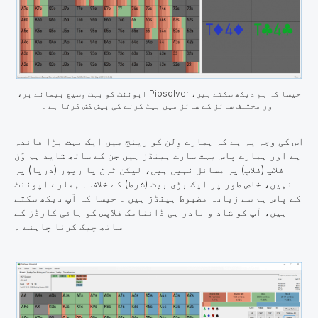
جیسا کہ ہم دیکھ سکتے ہیں، Piosolver اپوننٹ کو بہت وسیع پیمانے پر،
اور مختلف سائز کے سائز میں بیٹ کرنے کی پیش کش کرتا ہے ۔
اس کی وجہ یہ ہے کہ ہمارے وِلن کو رینج میں ایک بہت بڑا فائدہ
ہے اور ہمارے پاس بہت سارے ہینڈز ہیں جن کے ساتھ شاید ہم وَن
فلاپ (فلاپ) پر مسائل نہیں ہیں، لیکن ٹرن یا ریور (دریا) پر
نہیں، خاص طور پر ایک بڑی بیٹ (شرط) کے خلاف ۔ ہمارے اپوننٹ
کے پاس ہم سے زیادہ مضبوط ہینڈز ہیں ۔ جیسا کہ آپ دیکھ سکتے
ہیں، آپ کو شاذ و نادر ہی ڈائنامک فلاپس کو ہائی کارڈز کے
ساتھ چیک کرنا چاہئے ۔