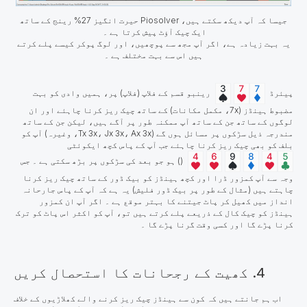
جیسا کہ آپ دیکھ سکتے ہیں، Piosolver حیرت انگیز 27% رینج کے ساتھ
ایک چیک آؤٹ پیش کرتا ہے ۔
یہ بہت زیادہ ہے، اگر آپ مجھ سے پوچھیں، اور لوگ پوکر کیسے پلے کرتے
ہیں اس سے بہت مختلف ہے ۔
پیئرڈ
رینبو قسم کے فلاپ (فلاپ) پر، ہمیں وادی کو بہت
مضبوط ہینڈز (7x، مکمل مکانات) کے ساتھ چیک ریز کرنا چاہئے اور ان
لوگوں کے ساتھ جن کے ساتھ آپ ممکنہ طور پر آگے ہیں، لیکن جن کے ساتھ
مندرجہ ذیل سڑکوں پر مسائل ہوں گے (Tx 3x، Jx 3x، Ax 3x، وغیرہ) آپ کو
بلف کو بھی چیک ریز کرنا چاہئے جب آپ کے پاس کچھ ایکوئٹی
() ہو جو بعد کی سڑکوں پر بڑھ سکتی ہے ۔ جس
وجہ سے آپ کمزور ڈرا اور کچھ ہینڈز کو بیک ڈور کے ساتھ چیک ریز کرنا
چاہتے ہیں (مثال کے طور پر بیک ڈور فلیش) یہ ہے کہ آپ کے پاس جارحانہ
انداز میں کھیل کر پاٹ جیتنے کا بہتر موقع ہے ۔ اگر آپ ان کمزور
ہینڈز کو چیک کال کے ذریعے پلے کرتے ہیں تو، آپ کو اکثر اس پاٹ کو ترک
کرنا پڑے گا اور کسی وقت گرنا پڑے گا ۔
4. کھیت کے رجحانات کا استحصال کریں
اب ہم جانتے ہیں کہ کون سے ہینڈز چیک ریز کرنے والے کھلاڑیوں کے خلاف