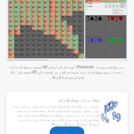
ہم دیکھتے ہیں کہ Piosolver اپوننٹ کو اس کی 40 فیصد رینج کے ساتھ
انسداد بیٹ پیش کرتا ہے، بنیادی طور پر پسینے کی 20 فیصد کی ایک
چھوٹی سی شرط (شرط) ۔
پیشہ ورانہ پوکر چارٹس
موجودہ پری فلاپ چارٹس کھیل میں کسی بھی پیشہ ور کی بنیاد
ہیں ۔ پوکر یونیورسٹی کے چارٹس کو باقاعدگی سے اپ ڈیٹ
کیا جاتا ہے اور موجودہ کھیل کے حالات (مختلف حدود میں
کھلاڑیوں کے اوسط اسکواڈ) کے مطابق ڈھال لیا جاتا ہے ۔
لیول 1، لیول 2، لیول 3، لیول 4 ۔
مزید جانیں