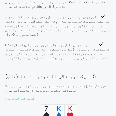
شاید ہمارے J9s کا 30-50 ٪، یہ فرض کرتے ہوئے کہ کبھی کبھی ہم پری
فلاپ پر 8-8 اور J9s کو ٹرائب کرتے ہیں ۔
ہماری رینج بہت سے ہینڈز پر مشتمل ہے جو ریور (دریا) تک پہنچنے
میں مشکل محسوس کرتے ہیں جب ہمارا وِلن اپنی بیٹس (شرط) پر دباؤ ڈالتا
ہے ۔ وہ دیر سے سڑکوں پر ہم پر بہت زیادہ دباؤ ڈال سکتا ہے، اور اس سے
بھی زیادہ اگر ہم یہاں اپنے مضبوط ہینڈز کو چیک ریز کرنا شروع کردیں
(بنیادی طور پر J -9 )۔
آپ شاذ و نادر ہی شامل ہونا چاہتے ہیں اور اس طرح کے فلاپ (فلاپ)
کو گیٹ شاٹ اور بیک ڈور (بیک ڈور) فلیش ڈرا یا اسی طرح کے کمزور ہینڈز
کے ساتھ چیک ریز کرنا چاہتے ہیں ۔ اس منظر نامے میں، آپ کی بہترین
بیٹ یہ ہے کہ آپ اپنی زیادہ تر رینج کے ساتھ کال کریں یا فولڈ کریں ۔
5. ایک اور فلاپ کا تجزیہ کرنا (فلاپ)
آخری فلاپ (فلاپ) جسے ہم جلدی سے دیکھنے جا رہے ہیں ۔ کچھ بھی نہیں بدلا
ہے سوائے اس کے کہ دوسرے کارڈز سامنے آئے ہیں ۔
آپ کا کیا خیال ہے ؟