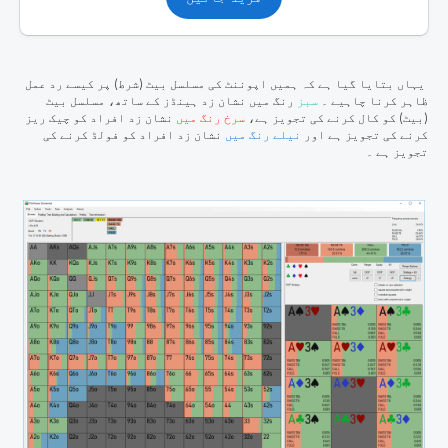
یہاں بتایا گیا ہے کہ ہمیں اپوننٹ کی مسلسل بیٹ (شرط) پر کیسے رد عمل
ظاہر کرنا چاہیے ۔
سبز
رنگ میں نشان زد ہینڈز کے ساتھ، مسلسل بیٹ
(بیٹ) کو کال کرنے کی تجویز ہے،
سرخ رنگ میں
نشان زد افراد کو چیک ریز
کرنے کی تجویز ہے اور
نیلے رنگ میں
نشان زد افراد کو فولڈ کرنے کی
تجویز ہے ۔