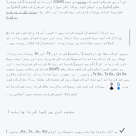
ٹی آر پی فریکوئنسی کے
ساتھ
سی بیٹ (cbet) اور سائز (چھوٹا) کم پیئرڈ
فلاپ (فلاپ) پر، لیکن کیا ہوگا اگر میرا وِلن اس طرح کے فلاپ (فلاپ) پر
تقریبا تمام ہینڈز کاؤنٹر بیٹ کرے، اور اگر بڑا
سائزنگ ہو تو کیا
ہوگا ؟
ہم اس کا استحصال کیسے کرتے ہیں ؟ خیر، آپ کا وِلن خود کو جانچ
پڑتال کے لیے بہت کمزور بنا دیتا ہے، اور میرے خیال میں زیادہ تر
کھلاڑی ایسے مقامات پر بہت زیادہ استحصال کا شکار ہوتے ہیں ۔
ہمیں اس کے مطابق ایڈجسٹ (ایڈجسٹ) کرنے اور 7x اور 3x ہینڈز سے زیادہ
چیک ریز کرنے کے ساتھ ساتھ چیک کرنے کی ضرورت ہے، اور پھر اپنے بیک
ڈور کے زیادہ تر (اگر سب نہیں) کے ساتھ ریزنگ کرنے کی ضرورت ہے ۔ اور
ہم بغیر کسی ایکوئٹی کے کچھ صاف بلف (bluff) شامل کر سکتے ہیں، جیسے
Tx 9x، Tx 8x، Qx 9x، وغیرہ ۔ یہ مشورہ دیا جاتا ہے کہ ہاتھ کے بلاکرز
ہوں جن کے ساتھ اپوننٹ آپ کے چیک ریز کو فلوٹ کر سکتا ہے ؛ مثال کے طور
پر،
: ہینڈز کے حصے کو رینج کے مڈل سے بلاک کرتا ہے، جس کے ساتھ
فلوٹنگ اچھی طرح سے سمجھ میں آسکتی ہے ۔
مجھے ٹرن پر کیا کرنا چاہئے ؟
ہم آگے بڑھنا چاہتے ہیں، بلینک رن آؤٹس (Kx، Tx، Jx، 9x، وغیرہ)