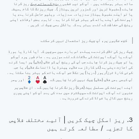
ساتھ بہتر ہوسکتے ہیں ۔ آپ کو نیم قطبی
رینج کے ساتھ چیک
ریز کرنا
چاہئے (مضبوط ترین اور کمزور ترین ہینڈز )۔ چیک ریزنگ کا کام ہمیشہ
یا تو اپنے مضبوط ہینڈز سے زیادہ سے زیادہ ویلیو حاصل کرنا ہے، یا
اپوننٹ کو اپنے ہاتھ کو بہتر فولڈ کرنا ہے ۔ تاہم، بعض اوقات، اپنی
رینج کی حفاظت کے لئے، بہتر ہے کہ بالکل بھی چیک نہ کریں ۔
کچھ جگہوں پر، آپ چیک ریز استعمال نہیں کر سکتے
چیک ریز کی تلاش کرنے سے پہلے، اس بارے میں سوچیں کہ آیا کارڈ یا بورڈ
آپ کے یا آپ کے اپوننٹ کی ملاقات کے لئے موزوں ہے ۔ عام طور پر، آپ کو
یا تو چیک ریز کرنا چاہئے جب آپ کی رینج آپ کو فلاپ (فلاپ) پر ایسا کرنے
کی اجازت دیتی ہے (کم کارڈز سے فلاپ، پیئرڈ یا ڈائنامک فلاپ)، یا جب
کوئی کارڈ ٹرن/ریور (دریا) پر نکلا جو آپ کے ہاتھ کو بہتر بنا سکتا ہے ۔
آپ کبھی بھی فلاپ (فلاپ) چیک نہیں کرنا چاہیں گے
اور پھر
اپنے اپوننٹ کی مسلسل بیٹ (شرط) ریزنگ کرنا چاہیں گے ۔ ان فلاپس پر
جنہوں نے آپ کے اپوننٹ کے سپیکٹرم میں مدد کی ہے، آپ کو اپنی پوری
رینج میں کال یا فولڈ کرنے کی ضرورت ہے ۔
3. ریز اسکل چیک کریں | آئیے مختلف فلاپس
کا تجزیہ / مطالعہ کرتے ہیں