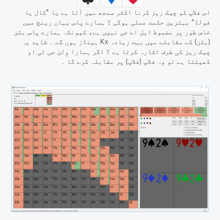
اس فلاپ کو چیک ریز کرنا اکثر سمجھ میں آتا ہے یا "کال یا
فولڈ" بہترین حکمت عملی ہوگی ؟ ہمارے پاس یہاں رینج میں
خاص طور پر مضبوط ایل اے جی نہیں ہے، کیونکہ ہمارے پاس بٹن
(بٹن) کے مقابلے میں بہت زیادہ Kx ہینڈز ہوں گے ۔ شاید یہ
چیک ریز کی طرف اشارہ کرتا ہے ؟ اگر ہمارا وِلن جی ٹی او
کھیلتا ہے تو وہ فلاپ (فلاپ) پر مقابلہ کرے گا ۔