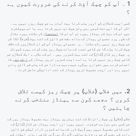
1 ۔ آپ کو چیک آؤٹ کرنے کی ضرورت کیوں ہے
؟
کسی ایسے کھلاڑی کو اوور پلے کرنا بہت آسان ہے جو چیک ریزر نہیں ہے ۔
اگر آپ کا اپوننٹ کبھی بھی وِلن چیک اپ نہیں کرتا ہے، یا اس سپیکٹرم
میں اس کے بہت کم ہینڈز ہیں، تو آپ اس کا
استحصال
کر سکتے ہیں، مثال
کے طور پر، معمولی ہینڈز کے ساتھ مفت شو ڈاؤن کے لئے بیٹ (شرط) لگا کر
جو چیک ریز نہیں رکھ سکتا ۔ یہ معمولی ہینڈز آپ کو ان کھلاڑیوں کے خلاف
چیک کرنا پڑے گا جو کافی تعدد کے ساتھ چیک ریز پلے کرتے ہیں، کیونکہ
وہ چیک ریز کال (کال) کے لئے بہت کمزور ہیں ۔ اس کے علاوہ، ایک کھلاڑی جو
کافی چیک ریز نہیں کرتا ہے اسے اپنے کمزور ترین ہینڈز کی
ایکوئٹی
کا
احساس کرنے میں دشواری ہوگی، جیسے سیدھے ڈرا جن کے پاس شو ڈاؤن وادی
نہیں ہے، اور اپنے مضبوط ترین ہینڈز کے لئے ادائیگی حاصل کرنا ۔
2. میں فلاپ (فلاپ) پر چیک ریز کیسے تلاش
کروں ؟ مجھے کون سے ہینڈز منتخب کرنے
چاہئیں ؟
فلاپ (فلاپ) پر چیک رائزنگ کے لئے بہترین ہینڈز بہت مضبوط ہینڈز ہوں گے
جو کسی بھی موڑ سے خوفزدہ نہیں ہیں، اور ایسے ہینڈز جو کال (کال) کے
لئے کافی مضبوط نہیں ہیں (بیک ڈور کے ساتھ کمزور ڈرا، لیکن شو ڈاؤن
وادی کے بغیر)، جو درج ذیل سڑکوں (ٹرن/ریور) پر کافی زیادہ امکان کے