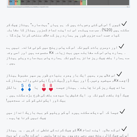
کیوں ؟ اس کی کئی وجوہات ہیں کہ ہم یہاں "بہت سارے" ہینڈز چیک کر
سکتے ہیں (20%)۔ سب سے پہلے، اس نے اپنے تمام کمزور ہینڈز کا مقابلہ
کیا، جسے اسے جزوی طور پر ہمارے ریز کے خلاف منتخب کرنا پڑے گا ۔
اور دوسری بات، کیونکہ اس کے پاس رینج میں کوئی فائدہ نہیں ہے
۔ ہمارے پاس اس کے مقابلے میں بہت زیادہ Kx مجموعے ہیں اور اسی وجہ
سے ہمارا بلف چیک ریز جائز ہے کیونکہ ہمارے پاس بہت سارے ویلو ہینڈز
ہیں ۔
اس فلاپ پر، ہمیں ایک بار پھر، بنیادی طور پر سپر مضبوط ہینڈز
(اچھے Kx، سیٹس، وغیرہ) اور بیک ڈور (بیک ڈور) ایکوئٹی والے ہینڈز کے
ساتھ چیک ریز کرنا چاہئے ۔ ہینڈز جیسے
یا
بالکل
چیک آؤٹ بلف، کیونکہ وہ ایک فلیش یا سیدھے بلف کی طرح بڑھ سکتے ہیں ۔
بیک ڈور ایکوئٹی کو کم نہ سمجھیں!
جیسا کہ آپ دیکھ سکتے ہیں، آپ کو ویلیو کو بہت باریک انداز میں
چیک نہیں کرنا چاہیے ۔
اس کے علاوہ اپنے تمام Kx کو چیک کرنے کی غلطی نہ کریں ۔ یہ ہینڈز
آپ کی چیک کال رینج میں بھی بھرپور ہونے چاہئیں ۔ اس کے علاوہ، آپ بہت