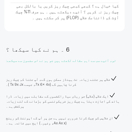
کیا خیال ہے ؟ کبھی کبھی چیک ریز کریں یا بالکل بھی
چیک ریز نہ کریں ؟ آئیے دیکھتے ہیں ۔ ہم صرف 11% چیک
آؤٹ کم ڈائنامک فلاپ (FLOP) پر کر سکتے ہیں ۔
6 ۔ ہم نے کیا سیکھا ؟
تو، آئیے سب سے اہم مقالے لکھتے ہیں جو ہم نے اس مضمون سے سیکھے:
فلاپ پر جتنے زیادہ نٹ ہینڈز ممکن ہوں گے، آپ جتنا کم چیک ریز
کرنا چاہیں گے (7x 6x 4x، جیسے Tx 9x Jx )۔
ایک فلاپ (فلاپ) جو ریڈی میڈ راکشسوں کے مقابلے میں زیادہ ڈرا
ہاتھ کی اجازت دیتا ہے چیک ریز فریکوئنسی کو بڑھانے کے لئے زیادہ
پرکشش ہے ۔
ان فلاپس کو چیک کرنا ضروری نہیں ہے جن پر آپ کے اپوننٹ کو رینج
(Ax Ax x، وغیرہ) ایج میں فائدہ ہے ۔