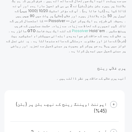
سب سے پہلے، آئیے ایک صورتحال کے ساتھ آتے ہیں ۔ فرض کریں کہ ہم بگ
بلائنڈ پر ہیں، بٹن بٹن (بٹن) نے 2 بی بی کو تھپڑ مارا ہے، اور آپ نے
کالڈ کیا ہے (کہا جاتا ہے) ۔ آپ کے مؤثر اسٹیک 10/20 (1000 چپس) کے
لیول پر 50 بڑے بلائنڈز ہیں، اور فلاپ (فلاپ) پر پاٹ میں 90 چپس ہیں
۔ ہمیشہ کی طرح، ہم ایک پوکر ٹول — Piosolver — کا استعمال
کریں گے
تاکہ گیم تھیوری کے لحاظ سے زیادہ سے زیادہ حکمت عملیوں کے قریب
پہنچ سکیں ۔
Hold 'em کے لئے ایک بہت فاسٹ
Piosolver
GTO
سالوَر ہے ۔
یہ فلاپ کے بعد کے حالات کو صوابدیدی ابتدائی سپیکٹرا، اسٹیکس، بیٹ
(شرط) کے سائز اور مطلوبہ درستگی کے ساتھ سنبھالتا ہے ۔ یہ نئی نسل کے
ٹولز میں پہلا ہے جو پوکر کو بصیرت پر مبنی کھیل سے تجزیہ اور ریاضی
پر مبنی کھیل میں تبدیل کرتا ہے ۔
پری فلاپ رینج
آئیے پری فلاپ کے حالات پر نظر ڈالتے ہیں ۔
اپوننٹ اوپننگ رینج کے نیچے بٹن پر (بٹن)
(45%)