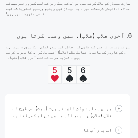
سارے ہینڈز کو بلاک کرتے ہیں جو آپ کے چیک ریز کے لئے کمزور تھریپس کے
ساتھ ادائیگی کرسکتے ہیں ۔ یہ ہینڈز تین ویلہو ویلیو اسٹریٹ کے لیے
کافی مضبوط نہیں ہیں!
6. آخری فلاپ (فلاپ)، میں وعدہ کرتا ہوں
ہم نے زیادہ تر قسم کے فلاپس کا احاطہ کیا ہے، لیکن ایک موجود نہیں ہے
۔ کم کارڈز کے ساتھ ڈائنامک فلاپ (فلاپ)! آئیے مل کر اس کا تجزیہ کرتے
ہیں ۔ تجزیہ کرنے کے لئے آخری فلاپ (فلاپ) ۔
یہاں ہمارے وِلن کاؤنٹر بیٹ (بیٹ) اس طرح کے
فلاپ (فلاپ) پر ہے، اگر وہ جی ٹی او کھیلتا ہے:
اس بار آپ کا