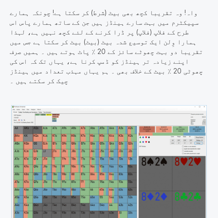
واہ! وہ تقریبا کچھ بھی بیٹ (شرط) کر سکتا ہے!
چونکہ ہمارے
سپیکٹرم میں بہت سارے ہینڈز ہیں جن کے ساتھ ہمارے پاس اس
طرح کے فلاپ (فلاپ) پر ڈرا کرنے کے لئے کچھ نہیں ہے، لہذا
ہمارا وِلن ایک توسیع شدہ بیٹ (بیٹ) بیٹ کر سکتا ہے جس میں
تقریبا دو بہت چھوٹے سائز کے 20 ٪ پاٹ ہوتے ہیں ۔ ہمیں صرف
اپنے زیادہ تر ہینڈز کو ڈمپ کرنا ہے، یہاں تک کہ اس کی
چھوٹی 20 ٪ بیٹ کے خلاف بھی ۔ ہم یہاں مہذب تعداد میں ہینڈز
چیک کر سکتے ہیں ۔