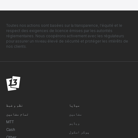
Toutes nos actions sont basées sur la transparence, l'équité et le
respect des exigences de licence émises par les autorités
réglementaires. Nous coopérons activement avec les régulateurs
pour assurer un niveau élevé de sécurité et protéger les intérêts de
nos clients.
میڈیا
نظم و ضبط
مضامین
تمام مضامین
MTT
ویڈیو
Cash
پوکر اسکول
Other