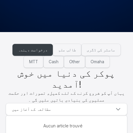
ماسٹر کی ڈگری
طالب علم
درخواست دہندہ
MTT
Cash
Other
Omaha
پوکر کی دنیا میں خوش
آمدید!
یہاں آپ کو شروع کرنے کے لئے کھیل، تصورات اور حکمت
عملیوں کی بنیادی باتیں ملیں گی ۔
مطالعہ کے آغاز میں
Aucun article trouvé