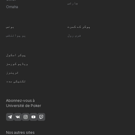
چارٹس
Omaha
پوکر کے کمرے
بونس
فری رول
یو پوائنٹس
پوکر اسکول
ویڈیو کورسز
ٹرینرز
تکنیکی مدد
Abonnez-vous à
Université de Poker
Nos autres sites