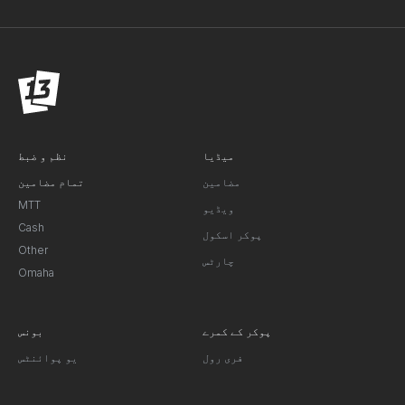
میڈیا
نظم و ضبط
مضامین
تمام مضامین
MTT
ویڈیو
Cash
پوکر اسکول
Other
چارٹس
Omaha
پوکر کے کمرے
بونس
فری رول
یو پوائنٹس