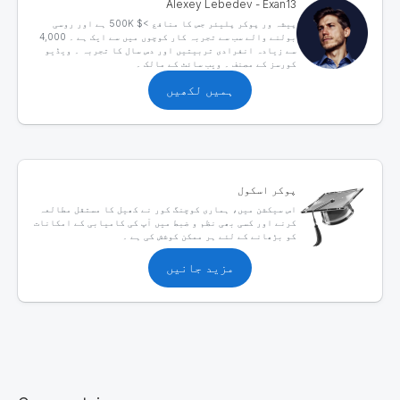
Alexey Lebedev - Exan13
پیشہ ور پوکر پلیئر جس کا منافع >$ 500K ہے اور روسی
بولنے والے سب سے تجربہ کار کوچوں میں سے ایک ہے ۔ 4,000
سے زیادہ انفرادی تربیتیں اور دس سال کا تجربہ ۔ ویڈیو
کورسز کے مصنف ۔ ویب سائٹ کے مالک ۔
ہمیں لکھیں
پوکر اسکول
اس سیکشن میں، ہماری کوچنگ کور نے کھیل کا مستقل مطالعہ
کرنے اور کسی بھی نظم و ضبط میں آپ کی کامیابی کے امکانات
کو بڑھانے کے لئے ہر ممکن کوشش کی ہے ۔
مزید جانیں