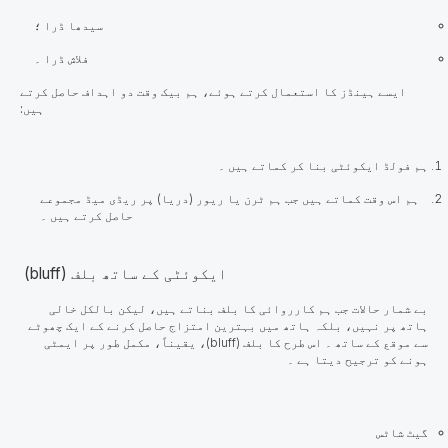
سیدھا ڈرا ؛
فلاش ڈرا ۔
ایسے ہینڈز کا استعمال کرتے ہوئے، ہم بیک وقت دو اہداف حاصل کرتے
ہیں:
ہم فولڈ ایکوئٹی بنا کر کماتے ہیں ۔
ہم اس وقت کماتے ہیں جب ہم ٹرن یا ریور (دریا) پر ریڈی میڈ مجموعے
حاصل کرتے ہیں ۔
ایکوئٹی کے ساتھ بلف (bluff)
بے شمار حالات جب ہم کارروائی کا بلف بناتے ہیں، لیکن بالکل خالی
ہاتھ پر نہیں، بلکہ ہاتھ میں بہترین امتزاج حاصل کرنے کے ایک چھوٹے
سے موقع کے ساتھ ۔ اس طرح کا بلف (bluff)، یقیناً، مکمل طور پر ایمٹی
ہونے کو ترجیح دیتا ہے ۔
گیٹ شاٹس