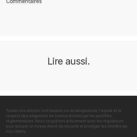
Commentaires
Lire aussi
.
Toutes nos actions sont basées sur la transparence, l'équité et le
respect des exigences de licence émises par les autorités
réglementaires. Nous coopérons activement avec les régulateurs
pour assurer un niveau élevé de sécurité et protéger les intérêts de
nos clients.