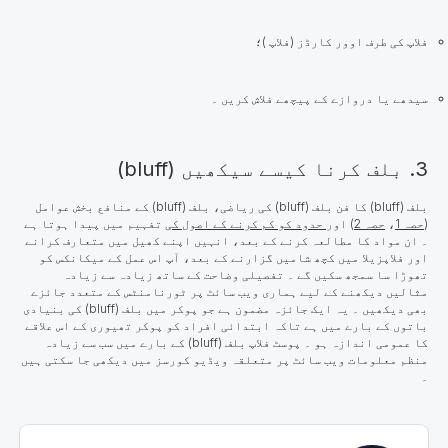
فلاپ کی طرف اوور کارڈز (فلاپ )؛
سیدھے یا دروازے کے پیچھے فلاش کریں ۔
3. بلف کرنا کیسے سیکھیں (bluff)
بلف (bluff) کا فن بلف (bluff) کی ریاضی، بلف (bluff) کے منافع بخش عوامل
(
حصہ 1
،
حصہ 2
) اور
حدود کو کم کرنے کے اصول کی
تفہیم میں پیدا ہوتا ہے
۔ ان مواد کا مطالعہ کرنے کے بعد، انہیں اپنے کھیل میں متعارف کرانے
اور فلاپزیلا میں کچھ شامیں گزارنے کے بعد، آپ اس عمل کے میکانکس کو
تھوڑا سا سمجھ سکیں گے ۔ تفصیلی وضاحت کے ساتھ زیادہ سے زیادہ
مثالیں دیکھنے کے لیے ہماری ویب سائٹ پر ٹورنامنٹس کے متعدد جائزے
بھی دیکھیں ۔ یہ ایک جائزہ مضمون ہے جو پوکر میں بلف (bluff) کی بنیادی
باتوں کے بارے میں ہے تاکہ ابتدائی افراد کو پوکر تھیوری کے اس علاقے
کا عمومی اندازہ ہو ۔ پوسٹ فلاپ بلف (bluff) کے بارے میں سب سے زیادہ
منظم معلومات ویب سائٹ پر متعلقہ ویڈیو کورسز میں دیکھی جا سکتی ہیں
۔