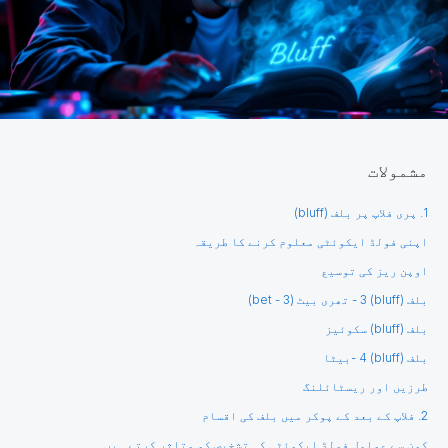
مشمولات
1. پری فلاپ پر بلف (bluff)
اپنی فولڈ ایکوئٹی معلوم کرنے کا طریقہ
اوپن ریز کی توسیع
بلف (bluff) 3 - تھری بیٹ (3 - bet)
بلف (bluff) سکوئیز
بلف (bluff) 4 -بیٹا
طرزیں اور ریسٹائلنگ
2. فلاپ کے بعد کے پوکر میں بلف کی اقسام
کون سے عوامل فولڈ ایکوئٹی کی تشخیص کو متاثر کرتے ہیں