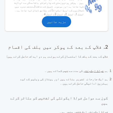
ہیں ۔ پوکر یونیورسٹی کے چارٹس کو باقاعدگی سے اپ ڈیٹ
کیا جاتا ہے اور موجودہ کھیل کے حالات (مختلف حدود میں
کھلاڑیوں کے اوسط اسکواڈ) کے مطابق ڈھال لیا جاتا ہے ۔
لیول 1، لیول 2، لیول 3، لیول 4 ۔
مزید جانیں
2. فلاپ کے بعد کے پوکر میں بلف کی اقسام
فلاپ کے بعد کے بلف کا استعمال کرتے ہوئے، ہم دو اہداف حاصل کرتے ہیں:
ہم
فولڈ ایکوئٹی
کی مدد سے چپس کماتے ہیں ۔
ہم ایک جارحانہ تصویر بناتے ہیں اور ہینڈز کی ویلیو کے لیے
بہترین ادائیگی حاصل کرتے ہیں ۔
کون سے عوامل فولڈ ایکوئٹی کی تشخیص کو متاثر کرتے
ہیں
فولڈ ایکوئٹی ایک شخصی عنصر ہے ۔