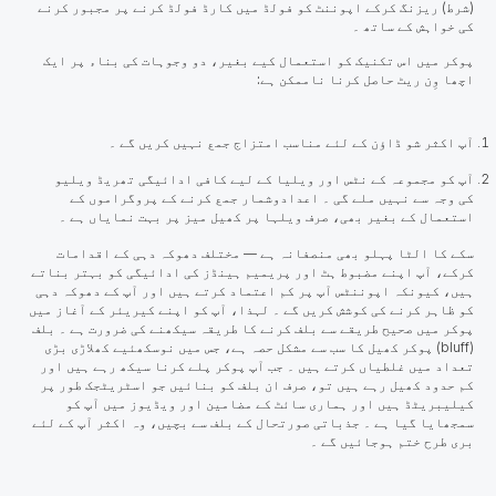
(شرط) ریزنگ کرکے اپوننٹ کو فولڈ میں کارڈ فولڈ کرنے پر مجبور کرنے
کی خواہش کے ساتھ ۔
پوکر میں اس تکنیک کو استعمال کیے بغیر، دو وجوہات کی بناء پر ایک
اچھا وِن ریٹ حاصل کرنا ناممکن ہے:
آپ اکثر شو ڈاؤن کے لئے مناسب امتزاج جمع نہیں کریں گے ۔
آپ کو مجموعہ کے نٹس اور ویلیا کے لیے کافی ادائیگی تھریڈ ویلیو
کی وجہ سے نہیں ملے گی ۔ اعدادوشمار جمع کرنے کے پروگراموں کے
استعمال کے بغیر بھی، صرف ویلہا پر کھیل میز پر بہت نمایاں ہے ۔
سکے کا الٹا پہلو بھی منصفانہ ہے — مختلف دھوکہ دہی کے اقدامات
کرکے، آپ اپنے مضبوط ہٹ اور پریمیم ہینڈز کی ادائیگی کو بہتر بناتے
ہیں، کیونکہ اپوننٹس آپ پر کم اعتماد کرتے ہیں اور آپ کے دھوکہ دہی
کو ظاہر کرنے کی کوشش کریں گے ۔ لہذا، آپ کو اپنے کیریئر کے آغاز میں
پوکر میں صحیح طریقے سے بلف کرنے کا طریقہ سیکھنے کی ضرورت ہے ۔ بلف
(bluff) پوکر کھیل کا سب سے مشکل حصہ ہے، جس میں نوسکھئیے کھلاڑی بڑی
تعداد میں غلطیاں کرتے ہیں ۔ جب آپ پوکر پلے کرنا سیکھ رہے ہیں اور
کم حدود کھیل رہے ہیں تو، صرف ان بلف کو بنائیں جو اسٹریٹجک طور پر
کیلیبریٹڈ ہیں اور ہماری سائٹ کے مضامین اور ویڈیوز میں آپ کو
سمجھایا گیا ہے ۔ جذباتی صورتحال کے بلف سے بچیں، وہ اکثر آپ کے لئے
بری طرح ختم ہوجائیں گے ۔