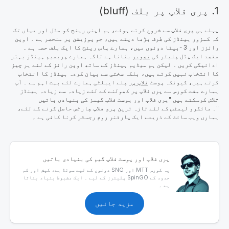
1. پری فلاپ پر بلف (bluff)
پہلے ہی پری فلاپ سے شروع کرتے ہوئے، ہم اپنی رینج کو مڈل اور یہاں تک
کہ کمزور ہینڈز کی طرف بڑھا دیتے ہیں، جو پوزیشن پر منحصر ہے ۔ اوپن
رائزز اور 3 -بیٹا دونوں میں، ہمارے پاس رینج کا ایک بلف حصہ ہے ۔
مقصد ایک پڈل پلیئر کی
تصویر
بنانا ہے تاکہ ہمارے پریمیم ہینڈز بہتر
ادائیگی کریں ۔ لیکن ہم میڈیم ہینڈز کے ساتھ اوپن رائز کے لئے ہر چیز
کا انتخاب نہیں کرتے ہیں، بلکہ سختی سے بیان کردہ ہینڈز کا انتخاب
کرتے ہیں، کیونکہ پوسٹ
فلاپ پر
پلے ایبلٹی ہمارے لئے بہت اہم ہے ۔ آپ
ہمارے مفت کورس سے پری فلاپ پر کھولنے کے لئے زیادہ سے زیادہ ہینڈز
تلاش کرسکتے ہیں "پری فلاپ اور پوسٹ فلاپ گیمز کی بنیادی باتیں
"۔ مائکرو لیمٹس کے لئے تازہ ترین پری فلاپ چارٹس حاصل کرنے کے لئے،
ہماری ویب سائٹ کے ذریعے ایک پارٹنر روم رجسٹر کرنا کافی ہے ۔
پری فلاپ اور پوسٹ فلاپ گیم کی بنیادی باتیں
یہ کورس MTT اور SNG دونوں کے لیے سوٹڈ ہے، کیش اور کم
حدود کے SpinGO پلیئرز کے لیے ۔ ایک مضبوط بنیاد بناتا
ہے ۔
مزید جانیں