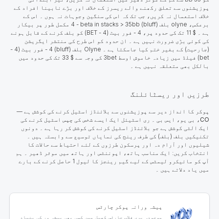
پوزیشنوں سے تعلق رکھنے والے ریسرز کے خلاف اور بڑے نابینا افراد کے
خلاف استعمال نہ کریں، جب تک کہ اس کی سنگین وجوہات نہ ہوں ۔ اس کے
برعکس، olyne بلف (bluff) 4 - beta in stacks > 35bb مکمل طور پر بیکار
ہے ۔ $ 11 تک کی حدود پر، 4 - فور بیٹ (4 - BET) کو بلف کرنے کے قابل ہونے
کی کوئی بڑی ضرورت نہیں ہے ۔ ان حدود کو اس طرح کی منتشر ایگریشن
(جارحیت) کے بغیر ختم کیا جاسکتا ہے ۔ Olyne بلف (bluff) 4 - فور بیٹ (4 -
bet) فیلڈ میں زیادہ خاموش اوسط 3bet کی وجہ سے $ 33 تک کی حدود میں
بالکل بھی متعلقہ نہیں ہے ۔
طرزیں اور ریسٹائلنگ
پوکر کا انداز دیر سے پوزیشنوں سے بلائنڈز اسٹیل کرنے کی کوشش ہے —
CO
،
بی یو
،
ایس بی
۔ ری اسٹیئل ایک ایسے شخص کی چپس اسٹیل کرنے کی
ایک الٹی کوشش ہے جو بلائنڈز اسٹیل کرنے کی کوشش کر رہا ہے ۔ دونوں
تکنیکیں بلف (بلف) کی طرف رینج کی نمایاں توسیع سے وابستہ ہیں ۔
شیلیوں اور آرام دہ اور پرسکون طرزوں کے لئے احتیاط سے حالات کا
انتخاب کریں: ایک مناسب ہاتھ، اپوننٹس اور ہاتھ میں موثر ڈھیر ۔ ہم
آپ کو مائیکرو لیمٹس کے لیے گیم رینجز کا لیول 1 حاصل کرنے کے بارے
میں یاد دلاتے ہیں ۔
پیشہ ورانہ پوکر چارٹس
موجودہ پری فلاپ چارٹس کھیل میں کسی بھی پیشہ ور کی بنیاد