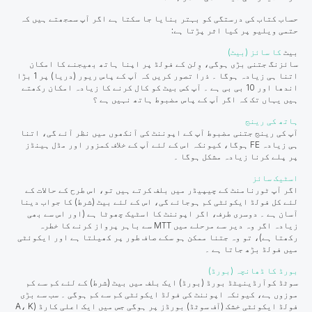
حساب کتاب کی درستگی کو بہتر بنایا جا سکتا ہے اگر آپ سمجھتے ہیں کہ
حتمی ویلیو پر کیا اثر پڑتا ہے:
بیٹ
کا سائز (بیٹ)
سائزنگ جتنی بڑی ہوگی، وِلن کے فولڈ پر اپنا ہاتھ بھیجنے کا امکان
اتنا ہی زیادہ ہوگا ۔ ذرا تصور کریں کہ آپ کے پاس ریور (دریا) پر 1 بڑا
اندھا اور 10 بی بی ہے ۔ آپ کس بیٹ کو کال کرنے کا زیادہ امکان رکھتے
ہیں یہاں تک کہ اگر آپ کے پاس مضبوط ہاتھ نہیں ہے ؟
ہاتھ کی رینج
آپ کی رینج جتنی مضبوط آپ کے اپوننٹ کی آنکھوں میں نظر آئے گی، اتنا
ہی زیادہ FE ہوگا، کیونکہ اس کے لئے آپ کے خلاف کمزور اور مڈل ہینڈز
پر پلے کرنا زیادہ مشکل ہوگا ۔
اسٹیک سائز
اگر آپ ٹورنامنٹ کے چیپیڈر میں بلف کرتے ہیں تو، اس طرح کے حالات کے
لئے کل فولڈ ایکوئٹی کم ہوجائے گی، اس کے لئے بیٹ (شرط) کا جواب دینا
آسان ہے ۔ دوسری طرف، اگر اپوننٹ کا اسٹیک چھوٹا ہے (اور اس سے بھی
زیادہ اگر وہ دیر سے مرحلے میں MTT سے باہر پرواز کرنے کا خطرہ
رکھتا ہے)، تو وہ جتنا ممکن ہو سکے صاف طور پر کھیلتا ہے اور ایکوئٹی
میں فولڈ بڑھ جاتا ہے ۔
بورڈ کا ڈھانچہ (بورڈ)
سوٹڈ کوآرڈینیٹڈ بورڈ (بورڈ) ایک بلف میں بیٹ (شرط) کے لئے کم سے کم
موزوں ہے، کیونکہ اپوننٹ کی فولڈ ایکوئٹی کم سے کم ہوگی ۔ سب سے بڑی
فولڈ ایکوئٹی خشک (آف سوٹڈ) بورڈز پر ہوگی جس میں ایک اعلی کارڈ (A، K