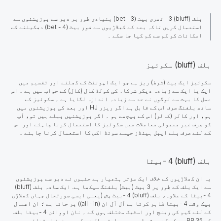
بلف (bluff) 3 - تھری بیٹ (3 - bet) بنیادی طور پر دیر سے پوزیشنوں سے
استعمال کریں تاکہ بعد کے کھلاڑیوں سے فور بیٹ (4 - bet) دھکیلنے کے
امکانات کو کم سے کم کیا جا سکے ۔
بلف (bluff) سکوئیز
سکوئیز ایک بیٹ (شرط) ریز
ہے جو ایک اپوننٹ کے کھلنے اور تقسیم میں
ایک یا ایک سے زیادہ دیگر شرکاء کی کولڈ کال (کال) کے جواب میں ہے ۔ اس
عمل کا بہت سے لوگوں نے حد سے زیادہ اندازہ لگایا ہے ۔ سکوئیز کے
ساتھ بلفنگ صرف اس کے قابل ہے اگر ریزر HJ اور بعد کی پوزیشنوں میں
ہو، اور کالر (کالر) اس کے پیچھے ہو ۔ اگر پوزیشنیں پہلے ہیں تو، آپ
کو صرف غیر معمولی معاملات میں سکوئیز کا استعمال کرنا چاہئے اور اس
کے لئے صرف پلے ایبل ہینڈز جیسے سوٹڈ اکس کا استعمال کرنا چاہئے ۔
بلف (bluff) 4 -بیٹا
یہ ان کھلاڑیوں کے خلاف ایک مؤثر ہتھیار ہے جنہوں نے دیر سے پوزیشنوں
سے ایک بلف کے طور پر 3 بیٹ (بیٹ) بلفنگ سیکھا ہے. ایک سادہ بلف (bluff)
4 -بیٹا کے علاوہ، بلف (bluff) 4 -بیٹ پش (یعنی ایسی صورتحال جہاں کھلاڑی
بیک وقت 4 -بیٹا ظاہر کرتا ہے آل آل ان (all - in)) پر جاتا ہے ؛ ان اعمال
کے لئے گیم کی رینج اور اسٹیک مختلف ہوں گے ۔ نان اووائن 4 -بیٹا بلف
کو 35 BB سے کم کے موثر ڈھیر میں استعمال نہ کریں، نیز ابتدائی