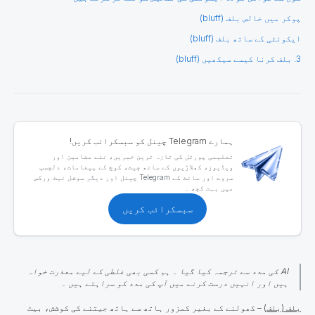
پوکر میں خالص بلف (bluff)
ایکوئٹی کے ساتھ بلف (bluff)
3. بلف کرنا کیسے سیکھیں (bluff)
ہمارے Telegram چینل کو سبسکرائب کریں!
تعلیمی پورٹل کی تازہ ترین خبریں، نئے مضامین اور
ویڈیوز، کھلاڑیوں کے ساتھ چیٹ، کوچ کے پیغامات، دلچسپ
سروے اور سائٹ کے Telegram چینل اور دیگر سوشل نیٹ ورکس
میں بہت کچھ ۔
سبسکرائب کریں
AI کی مدد سے ترجمہ کیا گیا ۔ ہم کسی بھی غلطی کے لیے معذرت خواہ
ہیں اور انہیں درست کرنے میں آپ کی مدد کو سراہتے ہیں ۔
بلف (بلف
) – کھولنے کے بغیر کمزور ہاتھ سے ہاتھ جیتنے کی کوشش، بیٹ