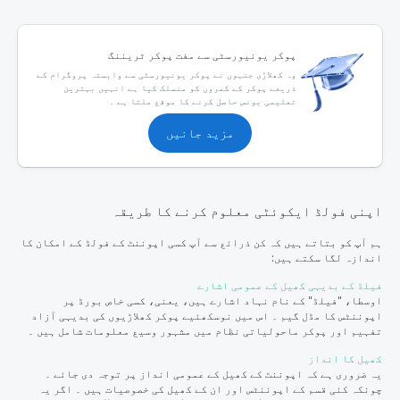
پوکر یونیورسٹی سے مفت پوکر ٹریننگ
وہ کھلاڑی جنہوں نے پوکر یونیورسٹی سے وابستہ پروگرام کے
ذریعے پوکر کے کمروں کو منسلک کیا ہے انہیں بہترین
تعلیمی بونس حاصل کرنے کا موقع ملتا ہے ۔
مزید جانیں
اپنی فولڈ ایکوئٹی معلوم کرنے کا طریقہ
ہم آپ کو بتاتے ہیں کہ کن ذرائع سے آپ کسی اپوننٹ کے فولڈ کے امکان کا
اندازہ لگا سکتے ہیں:
فیلڈ کے بدیہی کھیل کے عمومی اشارے
اوسطا، "فیلڈ" کے نام نہاد اشارے ہیں، یعنی، کسی خاص بورڈ پر
اپوننٹس کا مڈل گیم ۔ اس میں نوسکھئیے پوکر کھلاڑیوں کی بدیہی آزاد
تفہیم اور پوکر ماحولیاتی نظام میں مشہور وسیع معلومات شامل ہیں ۔
کھیل کا انداز
یہ ضروری ہے کہ اپوننٹ کے کھیل کے عمومی انداز پر توجہ دی جائے ۔
چونکہ کئی قسم کے اپوننٹس اور ان کے کھیل کی خصوصیات ہیں ۔ اگر یہ