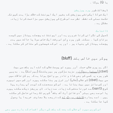
یا Q) ہوگا ۔
ڈیفالٹ طور
پر، پوزیشن
ایک فولڈ ایکوئٹی پوزیشن کے بغیر ایک اپوننٹ کے خلاف بڑا ہے، کیونکہ
حکمت عملی کے نقطہ نظر سے اس طرح کی پوزیشن میں مزاحمت کرنا زیادہ
مشکل ہے ۔
ڈائنامک
کھیل کی نگرانی کرنا ضروری ہے اور اپوننٹ نے پچھلے ہینڈز میں کیسے
برتاؤ کیا ۔ ممکنہ طور پر، وِلن اس وقت ایک خاص موڈ یا حالت میں ہے،
پچھلے ہینڈز کی بنیاد پر ۔ اور یہ اس کے فیصلوں کو متاثر کر سکتا ہے ۔
پوکر میں خالص بلف (bluff)
اگر ہم پری فلاپ حملہ آور ہیں، تو پوسٹ فلاپ کے لئے اہم بلف سی بیٹ
(cbet
) (مسلسل بیٹ) اور
مزید سڑکوں پر بیریلننگ (بیرلنگ) ہے ۔ بدیہی
طور پر، یہ کسی کو بھی شاذ و نادر ہی واضح ہوتا ہے کہ ہم کن حالات میں
سی بیٹ (cbet) کو فلاپ (فلاپ) اور ٹرن پر بنا سکتے ہیں، اور کس میں نہیں،
اور کس سائز میں بیٹ بنانا ہے ۔ اس کو سمجھنے کے لیے، آپ ہمارے ہیڈ
کوچ Exan13 سے ٹورنامنٹس کے زیادہ سے زیادہ ڈی بریفز دیکھ سکتے ہیں،
یا اس سے بھی بہتر "دی فائن آرٹ آف بلف" کورس تک رسائی حاصل کر سکتے
ہیں ۔ اسے ہمارے
لائلٹی پروگرام
کے ذریعے بلا معاوضہ خریدا یا وصول
کیا جا سکتا ہے ۔
اس کورس میں، آپ فلاپ کے بعد کے بلف کی دیگر اقسام کے بارے میں بھی