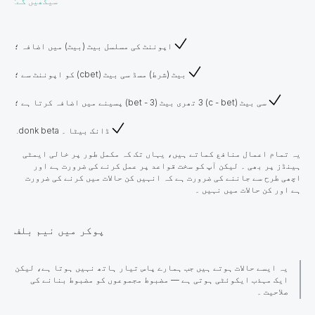
سیکھیں گے:
اپوننٹ کی مسلسل بیٹ (بیٹ) میں اضافہ ؛
بیٹ (شرط) مسڈ سی بیٹ (cbet) کو اپوننٹ سے ؛
سی بیٹ (c - bet) 3 تھری بیٹ (3 - bet) پسینے میں اضافہ کرتا ہے ؛
ڈانک بیٹا ۔ donk beta.
یہ تمام اعمال منافع کماتے ہیں، یہاں تک کہ مکمل طور پر خالی ایمٹی
ہینڈز پر بھی ۔ لیکن آپ کو سخت قواعد پر عمل کرنے کی ضرورت ہے اور
اچھی طرح سے جاننے کی ضرورت ہے کہ انہیں کن حالات میں کرنے کی ضرورت
ہے اور کن حالات میں نہیں ۔
​​​​پوکر میں نیم بلف
یہ ایسے حالات ہوتے ہیں جب ہمارے پاس تیار ہاتھ نہیں ہوتا ہے، لیکن
ایک مہذب ایکوئٹی ہوتی ہے — مضبوط مجموعوں کو مضبوط بنانے کی
صلاحیت ۔