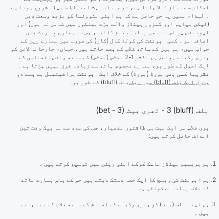
امکان سے دباؤ ڈالا جاتا ہے، تو میدان بہت احتیاط سے پلے شروع ہوتا ہے
۔ لہذا، ہمیں یہ حق حاصل ہے کہ ہم اپنی نشوونما کو مزید وسعت دیں
(لیکن میڈیم اور کمزور ہینڈز والے بڑے بینکوں میں شامل نہ ہوں) اور
اپوننٹس پر اس سے بھی زیادہ دباؤ ڈالیں، جس سے ہماری وِن ریٹ میں
اضافہ ہو ۔ کسی اپوننٹ کی کولڈ کال (کال) کی صورت میں ہمارے ریز کے
جواب میں، ہم پہل کے ساتھ فلاپ کے بعد جاتے ہیں، جہاں، جارحانہ لائن کو
جاری رکھتے ہوئے، ہم اکثر 1-2 بیٹس (بیٹس) کے ساتھ پاٹس اٹھائیں گے ۔
ایک اصول کے طور پر، ہمارے مخصوص ہاتھ سے زیادہ فرق نہیں پڑتا ہے ۔
تقریبا کسی بھی بورڈ (بورڈ) کے خلاف ایک اپوننٹ پرافیٹیبل ہے پلے دو
بیرل ایک بلف (bluff) میں ایک
بلف (bluff) کے طور پر.
بلف (bluff) 3 - تھری بیٹ (3 - bet)
پری فلاپ پر ایک بہت ہی طاقتور ہتھیار، جس کی مدد سے ہم بیک وقت تین
اہداف حاصل کرتے ہیں:
ہم پریمیم ہینڈز ماسک کرکے اپنی رینج میں توسیع کرتے ہیں ۔
ہم اپوننٹ کی رینج کا ایک حصہ دستک دیتے ہیں جس کے پاس ہمارے ہاتھ
کے خلاف زیادہ ایکوئٹی ہے ۔
ہم اپنے بلف (بلف) کو جاری رکھنے کے اقدام کے ساتھ فلاپ کے بعد جاتے
ہیں ۔