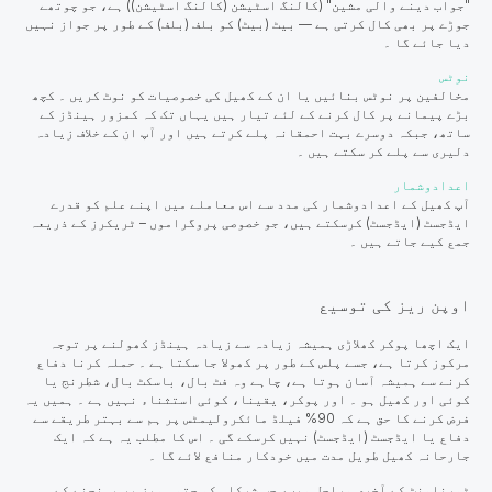
"جواب دینے والی مشین" (کالنگ اسٹیشن (کالنگ اسٹیشن)) ہے، جو چوتھے
جوڑے پر بھی کال کرتی ہے — بیٹ (بیٹ) کو بلف (بلف) کے طور پر جواز نہیں
دیا جائے گا ۔
نوٹس
مخالفین پر نوٹس بنائیں یا ان کے کھیل کی خصوصیات کو نوٹ کریں ۔ کچھ
بڑے پیمانے پر کال کرنے کے لئے تیار ہیں یہاں تک کہ کمزور ہینڈز کے
ساتھ، جبکہ دوسرے بہت احمقانہ پلے کرتے ہیں اور آپ ان کے خلاف زیادہ
دلیری سے پلے کر سکتے ہیں ۔
اعدادوشمار
آپ کھیل کے اعدادوشمار کی مدد سے اس معاملے میں اپنے علم کو قدرے
ایڈجسٹ (ایڈجسٹ) کرسکتے ہیں، جو خصوصی پروگراموں – ٹریکرز کے ذریعہ
جمع کیے جاتے ہیں ۔
اوپن ریز کی توسیع
ایک اچھا پوکر کھلاڑی ہمیشہ زیادہ سے زیادہ ہینڈز کھولنے پر توجہ
مرکوز کرتا ہے،
جسے پلس کے طور پر کھولا جا سکتا ہے ۔ حملہ کرنا دفاع
کرنے سے ہمیشہ آسان ہوتا ہے، چاہے وہ فٹ بال، باسکٹ بال، شطرنج یا
کوئی اور کھیل ہو ۔ اور پوکر، یقینا، کوئی استثناء نہیں ہے ۔ ہمیں یہ
فرض کرنے کا حق ہے کہ 90% فیلڈ مائکرولیمٹس پر ہم سے بہتر طریقے سے
دفاع یا ایڈجسٹ (ایڈجسٹ) نہیں کرسکے گی ۔ اس کا مطلب یہ ہے کہ ایک
جارحانہ کھیل طویل مدت میں خودکار منافع لائے گا ۔
ٹورنامنٹ کے آخری مراحل میں، جب شرکاء کو حتمی میز پر پہنچنے کے