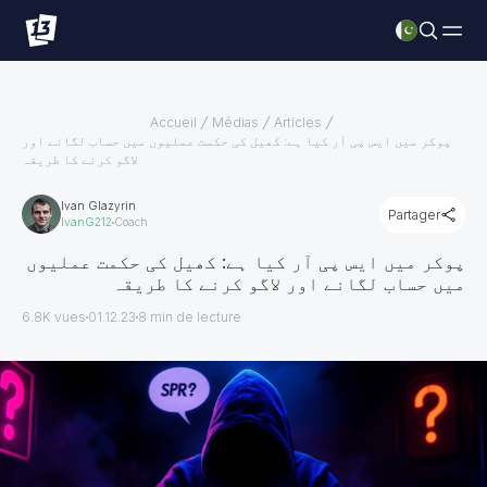
Accueil
Médias
Articles
پوکر میں ایس پی آر کیا ہے: کھیل کی حکمت عملیوں میں حساب لگانے اور
لاگو کرنے کا طریقہ
Ivan Glazyrin
Partager
IvanG212
Coach
پوکر میں ایس پی آر کیا ہے: کھیل کی حکمت عملیوں
میں حساب لگانے اور لاگو کرنے کا طریقہ
6.8K vues
01.12.23
8
min de lecture