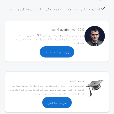
اسکور جتنا زیادہ ہوتا ہے، فیصلے کرنا اتنا ہی مشکل ہوتا ہے ۔
Ivan Glazyrin - IvanG212
ایم ٹی ٹی پوکر کوچ ٹو اے بی آئی 10 $ ۔ آئیون کے ساتھ
سیکھنے سے آپ کو کھیل کو اگلے لیول پر لے جانے میں مدد
ملے گی ۔
پیغام کے مصنف
پوکر اسکول
اس سیکشن میں، ہماری کوچنگ کور نے کھیل کا مستقل مطالعہ
کرنے اور کسی بھی نظم و ضبط میں آپ کی کامیابی کے امکانات
کو بڑھانے کے لئے ہر ممکن کوشش کی ہے ۔
مزید جانیں