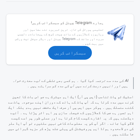
ہمارے Telegram چینل کو سبسکرائب کریں!
تعلیمی پورٹل کی تازہ ترین خبریں، نئے مضامین اور
ویڈیوز، کھلاڑیوں کے ساتھ چیٹ، کوچ کے پیغامات، دلچسپ
سروے اور سائٹ کے Telegram چینل اور دیگر سوشل نیٹ ورکس
میں بہت کچھ ۔
سبسکرائب کریں
AI کی مدد سے ترجمہ کیا گیا ۔ ہم کسی بھی غلطی کے لیے معذرت خواہ
ہیں اور انہیں درست کرنے میں آپ کی مدد کو سراہتے ہیں ۔
اسٹیک ٹو پاٹ تناسب
(
ایس پی آر
) ایک اہم میٹرک ہے جو اس بات کا تعین
کرنے میں مدد کرتا ہے کہ آپ پاٹ کے ہاتھ کے دوران اپنے موجودہ پاٹ سے
کتنے منسلک ہیں ۔ پوکر میں ایس پی آر صرف ایک مخفف نہیں ہے، بلکہ ایک
اہم تصور ہے جس کا کھلاڑیوں کے فیصلہ سازی پر اہم اثر پڑتا ہے ۔ آئیے
دیکھتے ہیں کہ یہ اشارے کیسے کام کرتا ہے اور عملی طور پر اسے کیسے
لاگو کیا جائے ۔ اگر آپ کو یہ معلومات کافی نہیں ملتیں، تو آپ ایڈ ملر
کی دی لامحدود ہولڈ ایم پروفیشنل کی پہلی جلد پڑھ کر مزید گہرائی میں
جا سکتے ہیں ۔