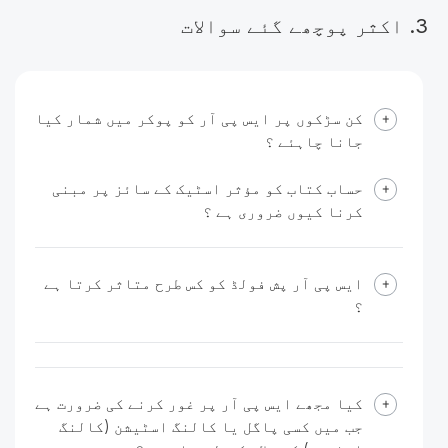
3. اکثر پوچھے گئے سوالات
کن سڑکوں پر ایس پی آر کو پوکر میں شمار کیا
جانا چاہئے ؟
حساب کتاب کو مؤثر اسٹیک کے سائز پر مبنی
کرنا کیوں ضروری ہے ؟
ایس پی آر پش فولڈ کو کس طرح متاثر کرتا ہے
؟
کیا مجھے ایس پی آر پر غور کرنے کی ضرورت ہے
جب میں کسی پاگل یا کالنگ اسٹیشن (کالنگ