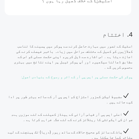
اسٹیشن) کے خلاف کھیل رہا ہوں ؟
4. اختتام
اسٹیک کے تصور میں مہارت حاصل کرنے سے پوکر میں پسینے کا تناسب
کھلاڑیوں کو کھیل کے مختلف مراحل میں زیادہ باخبر فیصلے کرنے کی
اجازت دیتا ہے ۔ اس اشارے سے ڈیل کریں، اپنی حکمت عملی کو اس کے
مطابق ڈھالنا سیکھیں، اور آپ پوکر ٹیبل پر اپنے نتائج میں بہتری
محسوس کریں گے ۔
پوکر کی حکمت عملی پر ایس پی آر کے اثر و رسوخ کے بنیادی اصول:
مضبوط لیکن کمزور امتزاج کم ایس پی آر کے ساتھ بہتر طور پر ادا
کیے جاتے ہیں ۔
اعلی ایس پی آر قیاس آرائی کے ہینڈز کھیلنے کے لئے موزوں ہے،
جو ان کی ایکوئٹی کا ریئلائز کرنے کے لئے جگہ فراہم کرتا ہے ۔
پاٹ کے سائز کو صحیح حالات کے ساتھ ریور (دریا) تک پہنچنے کے لیے
متاثر کیا جا سکتا ہے ۔