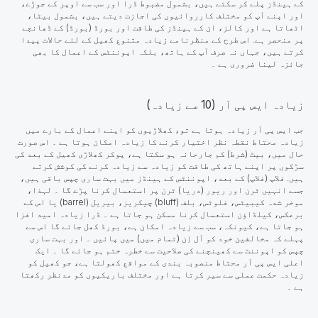
کے ہینڈز پلے کر سکتے ہیں، بشمول مضبوط ڈرا اور سب سے اوپر کے جوڑے،
اور اپنے آپ کو مختلف کارروائیوں کی اجازت دیتے ہیں، بشمول بیٹا،
اٹھاتا ہے اور کالز، ان کے ہینڈز کی طاقت اور بورڈ (بورڈ) کے ڈھانچے
پر منحصر ہے. اس طرح کے منظرنامے زیادہ متنوع کھیل کے لئے حالات پیدا
کرتے ہیں، جہاں نہ صرف آپ کے ہاتھ، بلکہ اپوننٹس کے اعمال کا بھی
جائزہ لینا ضروری ہے ۔
زیادہ ایس پی آر (10 سے زیادہ)
جب ایس پی آر زیادہ ہوتا ہے تو، کھلاڑیوں کو اپنے اعمال کے بارے میں
زیادہ محتاط نقطہ نظر اختیار کرنے کا زیادہ امکان ہوتا ہے ۔ اس صورت
حال میں، بیٹ (شرط) کم جارحانہ ہو سکتا ہے، پوکر کھلاڑی کھیل کے بعد کی
سڑکوں پر اپنے ہاتھ کی طاقت کو زیادہ سے زیادہ کرنے کی کوشش کرتے
ہیں. فلاپ (فلاپ) کے بعد، اپوننٹس کے ہینڈز میں بہت ساری چپس باقی ہیں،
جسے انہیں ٹرن اور ریور (دریا) ٹرن پر استعمال کرنا پڑے گا ۔ لہذا،
موخر شدہ کیبیٹس، فلوٹس، بلف (bluff) چیکریز، بیریل (barrel) یا اس کے
برعکس، کیلڈاؤن استعمال کرنا ممکن ہو جاتا ہے ۔ ڈرا زیادہ امید افزا
ہو جاتا ہے، کیونکہ، سب سے زیادہ امکان ہے، بورڈ کھل جائے گا اس سے
پہلے کہ مخالفین خود کو آل اِن (تمام میں) میں پائیں ۔ اور بہت ساری
چپس کو اپوننٹ سے کھینچنے کی صلاحیت سے خطرہ ختم ہو جائے گا ۔ ایک
اعلی ایس پی آر محتاط منصوبہ بندی کے مواقع کھولتا ہے، جو کھیل کو
زیادہ حکمت عملی سے سیر کرتا ہے اور مختلف باریکیوں کو مدنظر رکھتا
ہے ۔