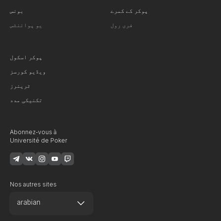
پوکر کے کمرے
بونس
فری رول
یو پوائنٹس
پوکر اسکول
ویڈیو کورسز
ٹرینرز
تکنیکی مدد
Abonnez-vous à
Université de Poker
Nos autres sites
arabian