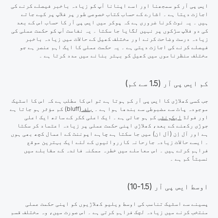
ایس پی آر کو سمجھنا اور اسے اپنانا آپ کو زیادہ باخبر فیصلے کرنے کی
اجازت دیتا ہے ۔ اشارے کے حساب کتاب خصوصی طور پر فلاپ پر کیے جاتے
ہیں ۔ یہ نوٹ کرنا ضروری ہے کہ پوکر میں ایس پی آر کا حساب اس کے بعد
کی دو فلاپ سڑکوں پر نہیں لگایا جا سکتا ۔ یہ نفاست آپ کو حکمت عملی کی
زیادہ درست وضاحت کرنے اور مختلف کھیل کے حالات میں زیادہ باخبر
فیصلے کرنے کی اجازت دیتی ہے ۔ یہ حکمت عملی کا ایک اہم عنصر ہے جو
مختلف منظرناموں میں کھیل کو بہتر بنانے میں مدد کرتا ہے ۔
کم ایس پی آر (1.5 سے کم)
جب کسی کھلاڑی کا ایس پی آر کم ہوتا ہے تو اس کا مطلب ہے کہ اس کا اسٹیک
موجودہ پاٹ سے مضبوطی سے بندھا ہوا ہے ۔
بلف
(bluff) کم مؤثر ہو جاتا ہے
اور فولڈ
ایکوئٹی
کم ہو جاتی ہے ۔ ایک اعلی ککر کے ساتھ ایک اعلی
جوڑی رکھنے کے بعد، کھلاڑی اپنی حکمت عملی پر زیادہ اعتماد کر سکتا
ہے اور آل اِن (آل ان) میں جا سکتا ہے چاہے اپوننٹ کے اعمال کچھ بھی ہوں
۔ ایسے حالات زیادہ جارحانہ کارروائیوں کے لئے ایک بہترین موقع
فراہم کرتے ہیں ۔ اس معاملے میں خطرہ ممکنہ فائدہ کے مقابلے میں
نسبتاً کم ہے ۔
اوسط ایس پی آر (1.5-10)
پسینے سے اسٹیک تناسب کی اوسط ویلیو کھلاڑیوں کو اپنی حکمت عملی
منتخب کرنے میں زیادہ لچک فراہم کرتی ہے ۔ اس صورت میں، وہ مختلف قسم