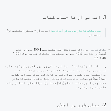
1. ایس پی آر کا حساب کتاب
حساب کتاب کا فارمولا کافی آسان ہے:
ایس پی آر = پلیئر اسٹیک سائز/
پاٹ سائز
مثال کے طور
پر
،
اگر کسی کھلاڑی کے اسٹیک میں $ 100 ہے، اور فلاپ
(فلاپ) پر پاٹ میں $ 40 ہے، تو پسینے سے اسٹیک کا تناسب ہوگا: 100 /
40 = 2.5
یہ تناسب ظاہر کرتا ہے کہ آیا اپوننٹ کی بیٹ (بیٹ) کو برابر کرنا خطرے
کے قابل ہے، اور یہ ایک قسم کا اشارے ہے کہ یہ کھیل کا لمحہ کتنا
پرافیٹیبل ہے ۔ بنیادی سوال: کیا یہ قابل قدر ہے کہ کسی اپوننٹ کی
بیٹ (بیٹ) کو ممکنہ پاٹ جیت کی خاطر کال کیا جائے ؟ اسٹیک کا سائز
جتنا چھوٹا اور ممکنہ انعام (پاٹ) جتنا بڑا ہوگا، خطرہ اتنا ہی زیادہ
جائز معلوم ہوتا ہے ۔
2. عملی طور پر اطلاق