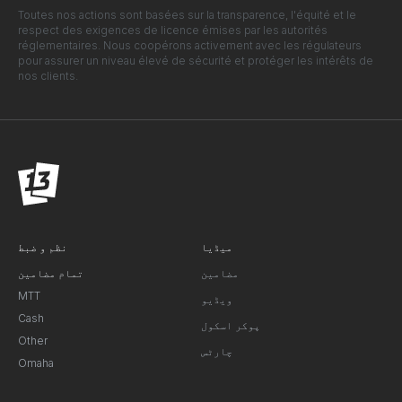
Toutes nos actions sont basées sur la transparence, l'équité et le
respect des exigences de licence émises par les autorités
réglementaires. Nous coopérons activement avec les régulateurs
pour assurer un niveau élevé de sécurité et protéger les intérêts de
nos clients.
میڈیا
نظم و ضبط
مضامین
تمام مضامین
MTT
ویڈیو
Cash
پوکر اسکول
Other
چارٹس
Omaha