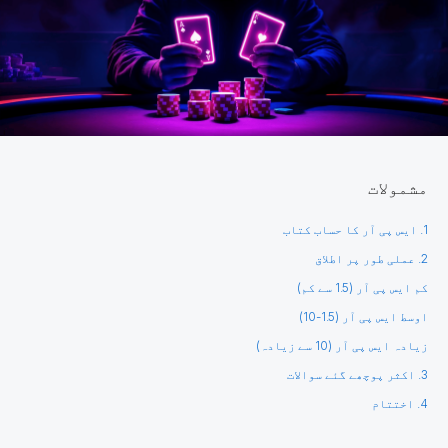
مشمولات
1. ایس پی آر کا حساب کتاب
2. عملی طور پر اطلاق
کم ایس پی آر (1.5 سے کم)
اوسط ایس پی آر (1.5-10)
زیادہ ایس پی آر (10 سے زیادہ)
3. اکثر پوچھے گئے سوالات
4. اختتام