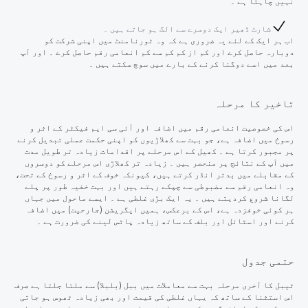
نہیں چاہتا ہے ۔
شارٹ ڈھیر ایک دوسرے سے الگ ہو جاتے ہیں ۔
اب ہر ایک کے لئے یہ ضروری ہے کہ وہ ٹورنامنٹ میں اپنی شرکت کو
دوبارہ حاصل کرے اور کم از کم کم سے کم انعامی رقم حاصل کرے ۔ اور آپ
بعد میں اسے دوگنا کرنے کے بارے میں سوچ سکتے ہیں ۔
تاخیر کا مرحلہ
اس کی خصوصیت انعامی رقم میں اضافہ اور آئی سی ایم فیکٹر کے اثر و
رسوخ
میں
اضافہ ہے، جو بہت سے کھلاڑیوں کو اپنی حکمت عملی تبدیل کرنے
پر مجبور کرتا ہے ۔ کھیل کے اس مرحلے پر اقدامات زیادہ تر طویل مدت
میں آپ کے نتائج پر منحصر ہیں ۔ زیادہ تر کھلاڑی اس مرحلے کو دوسروں
کے مقابلے میں بدتر انڈر کرتے ہیں، کیونکہ خوف کے اثر و رسوخ کے تحت،
وہ انعامی رقم سے مضبوطی سے چپکے رہتے ہیں اور بہت خفیہ طور پر پلے
لگانا شروع کردیتے ہیں ۔ یہ ایک بڑی غلطی ہے ۔ ایسے ماحول میں جہاں
ہر کوئی خوفزدہ ہے، اس کے برعکس، ہمیں ایگریشن (جارحیت) میں اضافہ
کرنے اور اسٹائل اور بلف کے ساتھ زیادہ پاٹس لینے کی ضرورت ہے ۔
حتمی جدول
ٹیبل کا آخری مرحلہ بہت سے معاملات میں ببل (بلبلا) سے ملتا جلتا ہے صرف
اس استثنا کے ساتھ کہ یہاں غلطی کی قیمت اور بھی زیادہ ٹھوس ہو جاتی