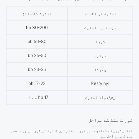
اسٹیک کی اقسام
اسٹیک کا سائز
بہت گہرا اسٹیک
80-200 bb
گہرا
50-80 bb
میڈیم
35-50 bb
چھوٹا
23-35 bb
17-23 bb
Restylnyi
پش/فولڈ اسٹیک
17 bb سے کم
ٹورنامنٹ کے مراحل
ادائیگیوں کے ڈھانچے اور ٹورنامنٹس میں اسٹیک کی گہرائی پر منحصر
ہے، کئی مراحل ہیں: