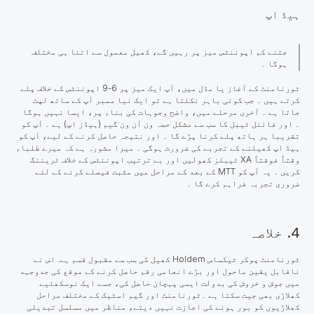
ہیڈ اپ
جتنے کم اپوننٹس میز پر رہیں گے، کھیل معمول سے اتنا ہی مختلف
ہوگا ۔
ٹورنامنٹ کے آغاز یا مڈل میں، آپ ایک میز پر 6-9 اپوننٹس کے خلاف پلے
کرتے ہیں ۔ جب کوئی باہر نکلتا ہے تو ایک نیا ممبر آپ کے ساتھ لپٹ
جاتا ہے ۔ آخری مرحلے میں، واضح وجوہات کی بناء پر، ایسا نہیں ہوگا
۔
اور فائنل ٹیبل کا سب سے مشکل حصہ
ون آن ون گیم (ہیڈز
اپ
) ہے ۔ آپ کو
تقریبا ہر ہاتھ پلے کرنا پڑے گا ۔ اور نتیجہ حاصل کرنے کے لیے، آپ کو
ہیڈ اپ کھیلنے کے تجربے کی ضرورت ہوگی ۔ میرا مشورہ ہے کہ میرے طلباء
وقتاً فوقتاً XA ٹیبلز کھولیں اور بے ترتیب اپوننٹس کے خلاف ٹریننگ
کریں ۔ یہ آپ کو MTT کے بعد کے مراحل میں مثبت فیصلے کرنے کے لئے
ضروری تجربہ فراہم کرے گا ۔
4. خلاصہ
ٹورنامنٹ پوکر ٹیکساس Holdem کھیل کی سب سے مقبول قسم ہے. اس نے
ناقابل یقین ماحول اور بڑے انعامی رقم حاصل کرنے کے موقع کی جدوجہد
میں جوش و خروش کی بدولت ایسی پہچان حاصل کی، جسے ایک نوسکھئیے
کھلاڑی بھی جیت سکتا ہے ۔
ٹورنامنٹ اور گیم اسٹیک کے مختلف مراحل
کھلاڑیوں کو بور ہونے کی اجازت نہیں دیتے
، مناظر میں مسلسل تبدیلی