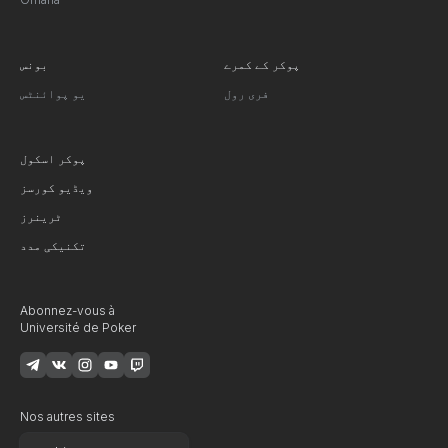
پوکر کے کمرے
بونس
فری رول
یو پوائنٹس
پوکر اسکول
ویڈیو کورسز
ٹرینرز
تکنیکی مدد
Abonnez-vous à
Université de Poker
Nos autres sites