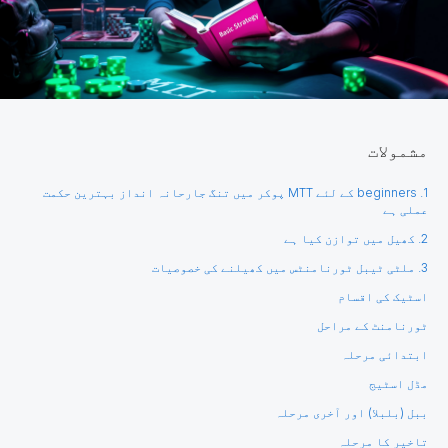
مشمولات
1. beginners کے لئے MTT پوکر میں تنگ جارحانہ انداز بہترین حکمت
عملی ہے
2. کھیل میں توازن کیا ہے
3. ملٹی ٹیبل ٹورنامنٹس میں کھیلنے کی خصوصیات
اسٹیک کی اقسام
ٹورنامنٹ کے مراحل
ابتدائی مرحلہ
مڈل اسٹیج
ببل (بلبلا) اور آخری مرحلہ
تاخیر کا مرحلہ