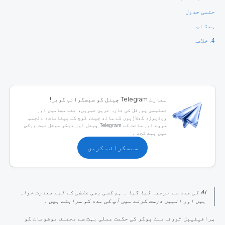
حتمی جدول
ہیڈ اپ
4. خلاصہ
ہمارے Telegram چینل کو سبسکرائب کریں!
تعلیمی پورٹل کی تازہ ترین خبریں، نئے مضامین اور
ویڈیوز، کھلاڑیوں کے ساتھ چیٹ، کوچ کے پیغامات، دلچسپ
سروے اور سائٹ کے Telegram چینل اور دیگر سوشل نیٹ ورکس
میں بہت کچھ ۔
سبسکرائب کریں
AI کی مدد سے ترجمہ کیا گیا ۔ ہم کسی بھی غلطی کے لیے معذرت خواہ
ہیں اور انہیں درست کرنے میں آپ کی مدد کو سراہتے ہیں ۔
پرافیٹیبل ٹورنامنٹ پوکر کی حکمت عملی بہت سے مختلف موضوعات کو