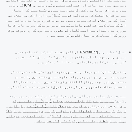
ہے، کیونکہ ادائیگیوں کے درمیان فرق اہم ہے ۔ حتمی مرحلے میں انعامی
رقم میں تیزی سے اضافہ اور کیے گئے فیصلوں کی ریاضی پر
ICM
کا زیادہ
سے زیادہ اثر ہوتا ہے ۔ کئی طریقوں سے، ہماری حکمت عملی کا انحصار
میز پر شارٹ اسٹیک کی موجودگی، شوقیہ کھلاڑیوں اور ان کی پوزیشن، چپ
لیڈر کی پوزیشن، آپ کی تصویر وغیرہ پر ہونا شروع ہوتا ہے ۔ فائنل میں
ایک کامیاب کھیل کے لئے، باقاعدگی سے ان پر ہونے کا تجربہ حاصل کرنا
ضروری ہے ۔ لہذا، میں اپنے طلباء کو مشورہ دیتا ہوں کہ وہ چھوٹے پوکر
رومز کا انتخاب کریں جہاں کلوپولز نہیں ہیں ۔
مثال کے طور پر،
PokerKing
. آپ اکثر مختلف اسٹیکوں کے ساتھ حتمی
میزوں پر پہنچیں گے اور بالآخر یہ سیکھیں گے کہ یہاں تک کہ تجربہ
کار اپوننٹس کا بھی کامیابی سے مقابلہ کیسے کریں ۔
یہ کھیل کا ایک اہم مرحلہ ہے جسے بہت توجہ اور احتیاط سے کھیلنے کی
ضرورت ہے ۔ یہاں ہم اور بھی زیادہ جارحانہ بن سکتے ہیں یا پست ہو
سکتے ہیں اور اچھے ہینڈز کا انتظار کر سکتے ہیں ۔ ہمارے اعمال کا
انحصار مختلف حالات پر ہے جن کی تفہیم کھیل کے تجربے کے ساتھ آئے گی ۔
مندرجہ ذیل مضامین میں آئی سی ایم فیکٹر کے اثرات کے بارے میں مزید
پڑھیں:
آئی سی ایم فیکٹر کیا ہے، ببل فیکٹر (بلبلا)، ٹورنامنٹ پوکر
میں
ایف جی ایس فیکٹر،
پوکر میں پری فلاپ آل اِن (آل ان) کے دوران آئی سی
ایم کو کیسے مدنظر رکھا جائے اور مارک اپ کیا ہیں
، آئی سی ایم پارٹ 3:
ٹورنامنٹ کے آخری مراحل میں اور مشغول کھلاڑیوں کے ساتھ ٹیبل
پر، آئی
سی ایم پارٹ 4 ٹورنامنٹ کے پوکر کے کھیل کی خصوصیات
۔