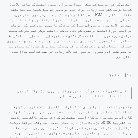
ایک پوکر ٹورنامنٹ کے بہت ابتدائی مراحل میں، اسٹیک کا سائز بلائنڈز
کے سائز سے کئی گنا زیادہ ہوتا ہے، جو کھیل کو کیش گیمز سے بہت ملتا
جلتا بناتا ہے ۔ ICM عنصر کا
اثر
کم سے کم ہے ۔ ایسی صورت حال میں،
ردی کی ٹوکری، مارجنل اور بارڈر اسٹارٹرز کھیلنا شروع کرنے کا ایک
بہت بڑا لالچ ہے ۔ تاہم، اس خیال کو ترک کرنا بہتر ہے، کیونکہ آپ جلد
ہی اپنا پورا اسٹیک حریفوں کو دے دیں گے ۔ اپنے پوکر کیریئر کے پہلے
مراحل میں، میں اپنے لئے مشکل مذاق کے بغیر، زیادہ سے زیادہ احتیاط
سے کھیلنے کی تجویز کرتا ہوں ۔ یہ تب ممکن ہے جب آپ صرف رینج کے اوپری
حصے کا انتخاب کریں ۔ کوشش کریں کہ پاٹ کو میڈیم طاقت والے ہینڈز سے
نہ پھونکیں اور کمزور حریفوں کے خلاف زیادہ تر حصے کے لئے مذاق میں
داخل ہوں ۔
مڈل اسٹیج
کئی سطحوں کے بعد جو آپ نے میز پر گزارے ہیں، بڑے بلائنڈز میں
اسٹارٹنگ اسٹیک کا سائز کم ہو جاتا ہے ۔
چند چھوٹے نقصانات یا یہاں تک کہ ایک ناکام بڑا پاٹ، اور آپ کو بقا
کے لئے لڑنے یا یہاں تک کہ ٹورنامنٹ سے خارج ہونے پر مجبور کیا جائے
گا ۔
اس مرحلے پر اہم کام
اپنے اسٹیک کو کام کرنے کی حالت میں رکھنا
ہے (تقریبا 30-50 بڑے بلائنڈز )۔ یہ ممکن ہے کہ اسے وقتاً فوقتاً دوگنا
کرنا پڑے ۔ مڈل اسٹیج میں، ڈھیر اب اتنے گہرے نہیں ہیں ۔ اس مرحلے
پر، انعامی زون میں داخل ہونے کی جدوجہد جاری ہے ۔ ٹیبل پر موجود