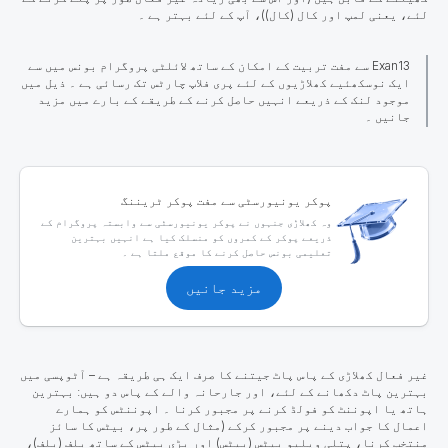
لئے، یعنی لمپ اور کال (کال))، آپ کے لئے بہتر ہے ۔
Exan13 سے مفت تربیت کے امکان کے ساتھ لائلٹی پروگرام بونس میں سے
ایک نوسکھئیے کھلاڑیوں کے لئے پری فلاپ چارٹس تک رسائی ہے ۔ ذیل میں
موجود لنک کے ذریعے انہیں حاصل کرنے کے طریقے کے بارے میں مزید
جانیں ۔
پوکر یونیورسٹی سے مفت پوکر ٹریننگ
وہ کھلاڑی جنہوں نے پوکر یونیورسٹی سے وابستہ پروگرام کے
ذریعے پوکر کے کمروں کو منسلک کیا ہے انہیں بہترین
تعلیمی بونس حاصل کرنے کا موقع ملتا ہے ۔
مزید جانیں
غیر فعال کھلاڑی کے پاس پاٹ جیتنے کا صرف ایک ہی طریقہ
ہے – آٹوپسی میں
بہترین پاٹ دکھانے کے لئے، اور جارحانہ والے کے پاس دو ہیں: بہترین
ہاتھ یا اپوننٹ کو فولڈ کرنے پر مجبور کرنا ۔ اپوننٹس کو ہمارے
اعمال کا جواب دینے پر مجبور کرکے (مثال کے طور پر، بیٹس کا سائز
منتخب کرنا، پتلی ویلیو بیٹس (بیٹس) اور بڑی بیٹس کے
ساتھ
بلف (بلف)،