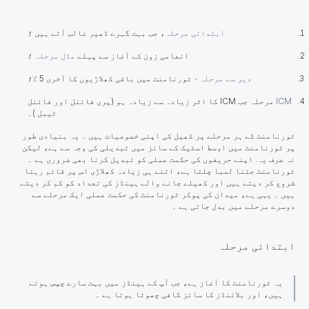
ابتدائی مرحلہ
،
جب بہت گہرے ڈھیر غالب آتے ہیں ؛
انعامی زون کے آغاز سے پہلے
مڈل مرحلہ
؛
دیر سے مرحلہ -
ٹورنامنٹ میں باقی کھلاڑیوں کا آخری 5 ٪؛
ICM
مرحلہ
جب ICM کا اثر زیادہ سے زیادہ ہو (پری فائنل اور فائنل
ٹیبل )۔
​​​​ٹورنامنٹ کے ہر مرحلے پر کھیل کی اپنی خصوصیات ہیں ۔ یہ بنیادی طور
پر ٹورنامنٹ میں اوسط اسٹیک کے سائز میں تبدیلی کی وجہ سے ہے، لیکن
نہ صرف یہ. اپنے حریفوں کی حکمت عملی کو تبدیل کرنا بھی ضروری ہے ۔
ٹورنامنٹ جتنا لمبا چلتا ہے، اتنے ہی زیادہ کھلاڑی اس پر قائم رہنا
شروع کر دیتے ہیں اور کھیلے جانے والے ہینڈز کی تعداد کو کم کر دیتے
ہیں ۔ یہی ہے، میدان کی پوکر ٹورنامنٹ کی حکمت عملی ایک مرحلے سے
دوسرے مرحلے میں بدل جاتی ہے ۔
ابتدائی مرحلہ
یہ ٹورنامنٹ کا آغاز ہے، جب آپ کے ہینڈز میں بہت سارے چپس ہوتے
ہیں، اور بلائنڈز کا سائز کافی چھوٹا ہوتا ہے ۔