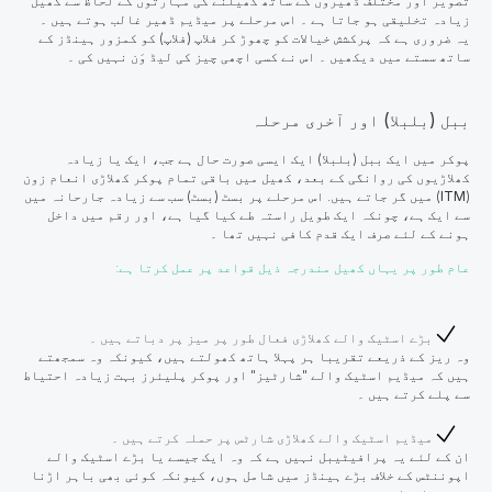
تصویر اور مختلف ڈھیروں کے ساتھ کھیلنے کی مہارتوں کے لحاظ سے کھیل
زیادہ تخلیقی ہو جاتا ہے ۔ اس مرحلے پر میڈیم ڈھیر غالب ہوتے ہیں ۔
یہ ضروری ہے کہ پرکشش خیالات کو چھوڑ کر فلاپ (فلاپ) کو کمزور ہینڈز کے
ساتھ سستے میں دیکھیں ۔ اس نے کسی اچھی چیز کی لیڈ وَن نہیں کی ۔
ببل (بلبلا) اور آخری مرحلہ
پوکر میں ایک ببل (بلبلا) ایک ایسی صورت حال ہے جب، ایک یا زیادہ
کھلاڑیوں کی روانگی کے بعد، کھیل میں باقی تمام پوکر کھلاڑی انعام زون
(
ITM
) میں گر جاتے ہیں. اس مرحلے پر بسٹ (بسٹ) سب سے زیادہ جارحانہ میں
سے ایک ہے، چونکہ ایک طویل راستہ طے کیا گیا ہے، اور رقم میں داخل
ہونے کے لئے صرف ایک قدم کافی نہیں تھا ۔
عام طور پر یہاں کھیل مندرجہ ذیل قواعد پر عمل کرتا ہے:
بڑے اسٹیک والے کھلاڑی فعال طور پر میز پر دباتے ہیں ۔
وہ ریز کے ذریعے تقریبا ہر پہلا ہاتھ کھولتے ہیں، کیونکہ وہ سمجھتے
ہیں کہ میڈیم اسٹیک والے "شارٹیز" اور پوکر پلیئرز بہت زیادہ احتیاط
سے پلے کرتے ہیں ۔
میڈیم اسٹیک والے کھلاڑی شارٹس پر حملہ کرتے ہیں ۔
ان کے لئے یہ پرافیٹیبل نہیں ہے کہ وہ ایک جیسے یا بڑے اسٹیک والے
اپوننٹس کے خلاف بڑے ہینڈز میں شامل ہوں، کیونکہ کوئی بھی باہر اڑنا