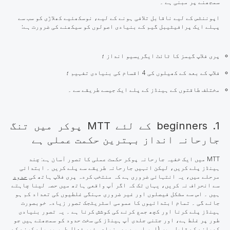
سمجھنے پر مبنی ہے ۔
اپوننٹس کے لیے ناقابل تلافی ہونے کے لیے، نوسکھئیے کھلاڑی کو سب سے
پہلے ایک پرافیٹیبل گیم کے بنیادی اصولوں کو سیکھنے کی ضرورت ہے:
پری فلاپ گیمز کا ٹائٹ ایگریسیو انداز ؛
فلاپ کے بعد کے کھیلوں کی 4 اقسام کی بنیادی تفہیم ؛
مختلف طاقتوں کے ہینڈز کے پلے ایک جیسے طریقے سے ۔
1. beginners کے لئے MTT پوکر میں تنگ
جارحانہ انداز بہترین حکمت عملی ہے
MTT میں ایک خفیہ جارحانہ پوکر حکمت عملی کا تصور آسان ہے: چند
ہینڈز پلے کریں، لیکن انہیں جارحانہ طریقے سے پلے کریں ۔ ابتدائی
مرحلے میں، یہ انتہائی ضروری ہے کہ منتخب کردہ پری فلاپ ہاتھ کی
حدود
سے انحراف نہ کریں، یہاں تک کہ اگر آپ واقعی ہاتھ میں حصہ لینا چاہتے
ہیں ۔ اس سے مشکل فیصلوں اور غیر ضروری مہنگی غلطیوں کی تعداد کم ہو
جائے گی ۔
تمام ابتدائیوں کا عمومی اسٹریٹجک تصور زیادہ خوبصورت
ہینڈز پلے کرنا اور کچھ جمع کرنے کی کوشش کرنا ہے
۔ یہ تصور بنیادی
طور پر غلط ہے، اور جتنی جلدی آپ ہینڈز کی سخت حدود کو سمجھتے ہیں جو
کھیلنے کے قابل ہیں (اور اس سے بھی زیادہ غیر فعال طور پر پلے کرنے کے