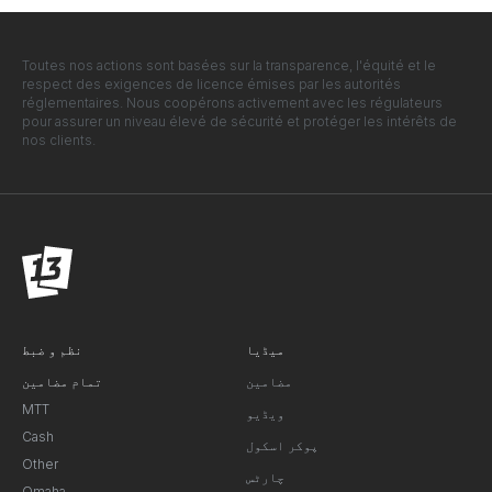
Toutes nos actions sont basées sur la transparence, l'équité et le
respect des exigences de licence émises par les autorités
réglementaires. Nous coopérons activement avec les régulateurs
pour assurer un niveau élevé de sécurité et protéger les intérêts de
nos clients.
میڈیا
نظم و ضبط
مضامین
تمام مضامین
MTT
ویڈیو
Cash
پوکر اسکول
Other
چارٹس
Omaha