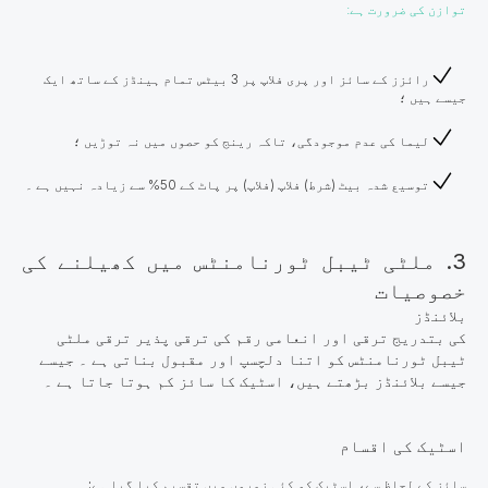
توازن کی ضرورت ہے:
رائزز کے سائز اور پری فلاپ پر 3 بیٹس تمام ہینڈز کے ساتھ ایک
جیسے ہیں ؛
لیما کی عدم موجودگی، تاکہ رینج کو حصوں میں نہ توڑیں ؛
توسیع شدہ بیٹ (شرط) فلاپ (فلاپ) پر پاٹ کے 50% سے زیادہ نہیں ہے ۔
3. ملٹی ٹیبل ٹورنامنٹس میں کھیلنے کی
خصوصیات
بلائنڈز
کی بتدریج ترقی اور انعامی رقم کی ترقی پذیر ترقی ملٹی
ٹیبل ٹورنامنٹس کو اتنا دلچسپ اور مقبول بناتی ہے ۔ جیسے
جیسے بلائنڈز بڑھتے ہیں، اسٹیک کا سائز کم ہوتا جاتا ہے ۔
اسٹیک کی اقسام
سائز کے لحاظ سے، اسٹیک کو کئی زمروں میں تقسیم کیا گیا ہے: