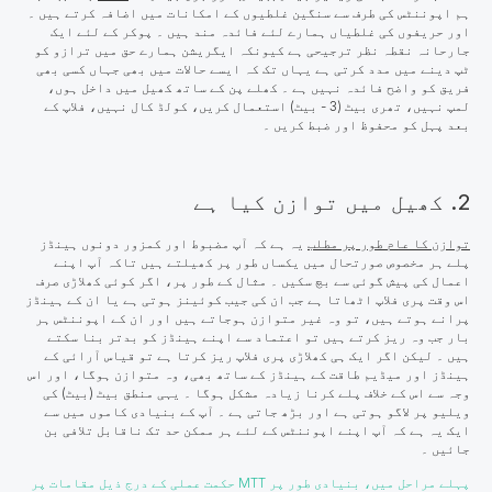
ہم اپوننٹس کی طرف سے سنگین غلطیوں کے امکانات میں اضافہ کرتے ہیں ۔
اور حریفوں کی غلطیاں ہمارے لئے فائدہ مند ہیں ۔ پوکر کے لئے ایک
جارحانہ نقطہ نظر ترجیحی ہے کیونکہ ایگریشن ہمارے حق میں ترازو کو
ٹپ دینے میں مدد کرتی ہے یہاں تک کہ ایسے حالات میں بھی جہاں کسی بھی
فریق کو واضح فائدہ نہیں ہے ۔ کھلے پن کے ساتھ کھیل میں داخل ہوں،
لمپ نہیں، تھری بیٹ (3 - بیٹ) استعمال کریں، کولڈ کال نہیں، فلاپ کے
بعد پہل کو محفوظ اور ضبط کریں ۔
2. کھیل میں توازن کیا ہے
توازن کا عام طور پر مطلب
یہ ہے کہ آپ مضبوط اور کمزور دونوں ہینڈز
پلے ہر مخصوص صورتحال میں یکساں طور پر کھیلتے ہیں تاکہ آپ اپنے
اعمال کی پیش گوئی سے بچ سکیں ۔ مثال کے طور پر، اگر کوئی کھلاڑی صرف
اس وقت پری فلاپ اٹھاتا ہے جب ان کی جیب کوئینز ہوتی ہے یا ان کے ہینڈز
پرانے ہوتے ہیں، تو وہ غیر متوازن ہوجاتے ہیں اور ان کے اپوننٹس ہر
بار جب وہ ریز کرتے ہیں تو اعتماد سے اپنے ہینڈز کو بدتر بنا سکتے
ہیں ۔ لیکن اگر ایک ہی کھلاڑی پری فلاپ ریز کرتا ہے تو قیاس آرائی کے
ہینڈز اور میڈیم طاقت کے ہینڈز کے ساتھ بھی، وہ متوازن ہوگا، اور اس
وجہ سے اس کے خلاف پلے کرنا زیادہ مشکل ہوگا ۔ یہی منطق بیٹ (بیٹ) کی
ویلیو پر لاگو ہوتی ہے اور بڑھ جاتی ہے ۔ آپ کے بنیادی کاموں میں سے
ایک یہ ہے کہ آپ اپنے اپوننٹس کے لئے ہر ممکن حد تک ناقابل تلافی
بن
جائیں ۔
پہلے مراحل میں، بنیادی طور پر MTT حکمت عملی کے درج ذیل مقامات پر