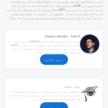
آتی ہے، کھلاڑیوں کو نئی میزوں پر ٹرانسپلانٹ کیا جاتا ہے، بلائنڈز
بڑھتے ہیں، اور 2016 سے ترقی پسند ناک آؤٹ کے ساتھ نئے ٹورنامنٹ
سامنے آئے ہیں اور تیزی سے MTT کھلاڑیوں کے ہارٹس پر قبضہ کر لیا ہے ۔
ٹورنامنٹ پوکر سب سے زیادہ تخلیقی اور متنوع ہے، لیکن پلس پلیئر
بننے کے لیے، آپ کو بہت سی مختلف چھوٹی چھوٹی چیزوں کو جاننا ہوگا ۔
Alexey Lebedev - Exan13
پیشہ ور پوکر پلیئر جس کا منافع >$ 500K ہے اور روسی
بولنے والے سب سے تجربہ کار کوچوں میں سے ایک ہے ۔ 4,000
سے زیادہ انفرادی تربیتیں اور دس سال کا تجربہ ۔ ویڈیو
کورسز کے مصنف ۔ ویب سائٹ کے مالک ۔
ہمیں لکھیں
پوکر اسکول
اس سیکشن میں، ہماری کوچنگ کور نے کھیل کا مستقل مطالعہ
کرنے اور کسی بھی نظم و ضبط میں آپ کی کامیابی کے امکانات
کو بڑھانے کے لئے ہر ممکن کوشش کی ہے ۔
مزید جانیں