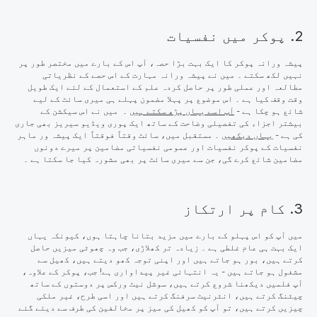
2. پوکر میں نفسیات
پیشہ ورانہ پوکر کا ایک بہت بڑا حصہ، آپ اس کے بارے میں مختصر طور پر
نہیں لکھ سکتے ۔ میں نے پیشہ ورانہ مہارت کے اس حصے کے نظریاتی
مطالعہ اور عملی طور پر حاصل کردہ علم کے استعمال کے لئے ایک طویل
وقت وقف کیا ہے ۔ اس موضوع پر پہلا مضمون پہلے ہی میری سائٹ کے لیے
شائع ہو چکا ہے -
آپ اسے یہاں پڑھ سکتے ہیں
۔ میں نے اس سیکشن کے
بیشتر اجزاء کی تفصیلی وضاحت کے ساتھ ایک پوری ویڈیو سیریز بھی جاری
کی ہے -
یہاں دیکھیں
۔ مستقبل میں، سائٹ وقتاً فوقتاً ایک پیشہ ور ماہر
نفسیات کے پوکر نفسیات اور عمومی نفسیاتی مضامین پر میرے دونوں
مضامین شائع کرے گی، جن سے میری سائٹ پر بھی مشورہ کیا جا سکتا ہے ۔
3. کام پر ارتکاز
میں آپ کو اس پہلو کے بارے میں مزید بتانا چاہتا ہوں، کیونکہ یہاں
ایک بہت ہی عام غلطی ہے ۔ زیادہ تر کھلاڑی، جب وہ چھوٹی میزیں حاصل
کرتے ہیں، بور ہو جاتے ہیں اور اپنی توجہ کھو دیتے ہیں، کھیل سے
مشغول ہو جاتے ہیں - یہ انتہائی غیر پیداواری ہے! جب، پوکر کے علاوہ،
آپ فلمیں دیکھنا شروع کرتے ہیں، سوشل نیٹ ورکس پر دوستوں کے ساتھ
چیٹنگ کرتے ہیں، انٹرنیٹ سرفنگ کرتے ہیں اور اسی طرح، غیر ملکی
چیزیں کرتے ہیں، تو آپ کو کھیل کی میز پر مخالفین کی طرف سے دیئے گئے