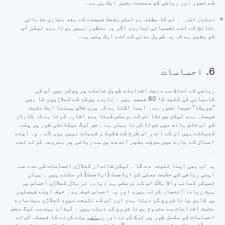
کے تصور اور ریاضی کو سمجھے بغیر ایک ہی ہے ۔
معقول خطرہ ۔
اس کا مطلب ہے اسٹریٹجک فیصلے کے بعد بھاری جذباتی
نتائج کے لئے نفسیاتی تیاری، اگر یہ منظور نہیں ہوتا ہے، لیکن آپ
کو یقین ہے کہ یہ طویل مدتی کے لئے ایک پلس ہے ۔
6. احساسات
ریاضی کے لحاظ
سے
درست اقدامات طویل فاصلے پر پوکر میں آپ کی
کامیابی کی کلید کا 80 فیصد ہیں ۔ تاہم، پوکر کے کھلاڑیوں کا بھی
"چویکا" جیسا تصور ہے ۔ ایسا لگتا ہے کہ پری فلاپ پہننا ایک مثبت
فیصلہ ہے، لیکن چوئکا اس کے برعکس کہتا ہے، اشارہ کرتا ہے کہ کارڈز
کو اس خاص ہاتھ میں فولڈ کرنا بہتر ہے ۔ جو لوگ میکانکی طور پر پلے
کھیلتے ہیں ان کے اندر اس طرح کے شکوک و شبہات نہیں ہوں گے ۔ وہ اپنے
اعمال کے بارے میں سوچے بغیر اندھے پن سے ریاضی پر بھروسہ کرتے تھے
۔
یہ اب بھی اپنا نتیجہ دے گا ۔ لیکن شاندار کھلاڑی احساسات کی مدد سے
اپنی ریاضی کی حکمت عملی کو ایڈجسٹ (ایڈجسٹ) کر سکتے ہیں ۔ یہاں
ٹھوکر کھانے والا بلاک اس کے برعکس ہے: زیادہ تر مڈل کھلاڑی احساس پر
بہت زیادہ انحصار کرتے ہیں، اور یہ احساس خوف ہے ۔ خوف اپنے فیصلوں
پر قابو پانا شروع کر دیتا ہے، اور اس کے نتیجے میں، کھلاڑی بہت سارے
مثبت اقدامات سے محروم ہونا شروع کر دیتے ہیں ۔ لہذا، بہت سے لوگ محض
احساسات کو مکمل طور پر ترک کرنے اور
ریاضی
پلے کرنے کا فیصلہ کرتے