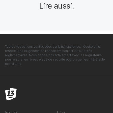
Lire aussi
.
Toutes nos actions sont basées sur la transparence, l'équité et le
respect des exigences de licence émises par les autorités
réglementaires. Nous coopérons activement avec les régulateurs
pour assurer un niveau élevé de sécurité et protéger les intérêts de
nos clients.
میڈیا
نظم و ضبط