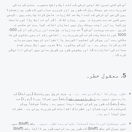
آپ کو کئی حدوں تک اپنی ترقی کے لئے ایک واضح منصوبہ بندی کرنے کی
ضرورت ہے، جو بینک رول کے طور پر اور ضروری مہارتوں کے طور پر رجسٹرڈ
ہوں گی جو آپ ترقی کے لئے ایک حد تک زیادہ حاصل کرنا چاہتے ہیں ۔ کبھی
بھی کسی حد سے محروم نہ ہوں ۔ یہاں تک کہ اگر آپ نے ایک بڑا ٹورنامنٹ
وَن کیا ہے اور اپنے بینک رول میں نمایاں اضافہ کیا ہے، تو جلدی نہ
کریں ۔ سب سے پہلے، آپ کو 1 حد سے زیادہ چڑھنے اور وہاں کم از کم 500-
1000 ٹورنامنٹ پلے کرنے کی ضرورت ہے ۔ اضافی رقم اب بھی ملتوی کی جا
سکتی ہے، اور پوکر کی تعلیم - کورسز یا انفرادی تربیت میں سرمایہ
کاری کرنا بہتر ہے ۔ یہ آپ کو مذکورہ بالا حدود میں ایک بہتر قدم
جمانے کی اجازت دے گا اور یقینی طور پر طویل مدتی میں اس کی ادائیگی
کرے گا ۔
5. معقول خطرہ
خطرہ پوکر کا ایک لازمی حصہ ہے ۔
یہ صرف ٹرپل بیریلننگ (بیرلنگ) کے
بارے میں نہیں ہے
ایک ہاتھ سے بلف
(بلف) میں جس کا بورڈ (بورڈ) سے
بلف (بلف) کے طور پر کوئی لینا دینا نہیں ہے ۔ وقتاً فوقتاً پوکر
کھیلنے کے لیے فعال اور خطرناک اقدامات کی ضرورت ہوتی ہے ۔ خطرات
مول لینا اہم ہے ۔
غیر بینکول ٹورنامنٹ کھیلنا بکواس ہے، خطرہ نہیں ۔
بلف (bluff) میں
تین بیرل کو بلف (bluff) کے طور پر بے ترتیب طور پر ڈالنا بلف (bluff)