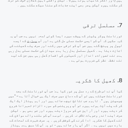
ہیں (اور اکثر کامیاب ہوتے ہیں!) ۔ لیکن واقعی ذہین کھلاڑی خوف کو ترک
کر سکتے ہیں، لیکن پھر بھی اپنے جذبات کو سننا سیکھ سکتے ہیں ۔
7. مسلسل ترقی
ٹورنامنٹ پوکر پلیئر کے پیشے میں، ایسا کوئی لمحہ نہیں ہے جب آپ یہ
کہہ سکیں کہ آپ کو ایسی حکمت عملی مل گئی ہے اور آپ
مہارت
کے ایسے
لیول پر پہنچ گئے ہیں جو آپ کو ترقی میں رکنے اور صرف پلے کھیلنے کی
اجازت دیتا ہے ۔ کھیل مسلسل بدل رہا ہے، میدان کی حکمت عملی بدل رہی
ہے، نئے تصورات، انداز اور کھیلوں کی اقسام کھل رہی ہیں جن کے لیے
نئے نقطہ نظر کی ضرورت ہوتی ہے ۔
8. کھیل کا شکریہ
کیا آپ نے اس طرح کے رد عمل پر غور کیا ہے: جب آپ ٹورنامنٹ کے بعد
ٹورنامنٹ جیتتے ہیں تو آپ کے دماغ میں صرف ایک ہی خیال آتا ہے – "
میں
چیمپئن ہوں
"۔ تاہم، جب نتائج نیچے جاتے ہیں اور اہم ہینڈز ایک ایک
کر کے پلے آؤٹ ہوتے ہیں، تو آپ ویریئنس کو مورد الزام ٹھہرانا شروع
کر دیتے ہیں، اور
آر این جی
کو مروڑ دیتے ہیں، اور جو بھی ہو ۔ لیکن
صرف اپنے اندر وجوہات تلاش نہ کریں ۔
اس سے آپ کو ملنے والے مواقع کے
لئے کھیل کا شکریہ ادا کرنے کی کوشش کریں ۔
یہ صرف شہرت کے لمحات کے
بارے میں نہیں ہے ۔ اگر آپ ہار جاتے ہیں - تو یہ آپ کا سبق ہے، ہینڈز