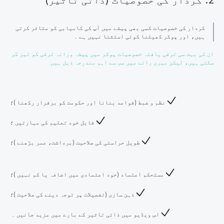
کردار کی خصوصیات کسی بھی پیشے میں آپ کی کامیابی کو متاثر کرتی
ہیں، اور پوکر کھیلنا کوئی استثنا نہیں ہے ۔
ان کی بہت سی ترقی یافتہ خصوصیات پوکر میں پیشہ ورانہ ترقی کو تیز کر
سکتی ہیں، لیکن میری رائے میں سب سے اہم مندرجہ ذیل ہیں:
نظم و ضبط (قواعد بنانا اور حکومت کو برقرار رکھنا )؛
قابل خود تعلیم کی مہارتیں ؛
طویل حراستی کی صلاحیت (برداشت، عمر بڑھنے )؛
مستحکم اعتماد (خود اعتمادی میں اضافہ یا کم نہیں )؛
ذہن سازی (تفصیلات پر توجہ دینے کی صلاحیت )؛
​​​اس ویڈیو میں ذاتی تاثیر کے بارے میں مزید جانیں ۔