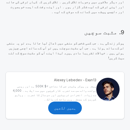
اور دیگر علاقوں میں وجوہات تلاش کریں ۔ تلاش کریں کہ کہاں ترقی کی جائے
اور اپنی ترقی کے لیے شکر گزار ہوں ۔ اور اپنے وقت کے ایسے خوبصورت
اور دلچسپ پیشے میں کمانے کے موقع کے لیے ۔
9. مثبت سوچیں
پوکر زندگی ہے ۔
جب کسی شخص کو منفی میں ڈھال لیا جاتا ہے، تو یہ منفی
اس کے ساتھ ہوتا ہے ۔ جب آپ مثبت سوچتے ہیں تو آپ کے ساتھ اچھی چیزیں
ہوتی ہیں ۔ خیالات تقریبا مادی ہیں، لہذا اپنے آپ کو مثبت سوچ کے لئے
سیٹ کریں!
Alexey Lebedev - Exan13
پیشہ ور پوکر پلیئر جس کا منافع >$ 500K ہے اور روسی
بولنے والے سب سے تجربہ کار کوچوں میں سے ایک ہے ۔ 4,000
سے زیادہ انفرادی تربیتیں اور دس سال کا تجربہ ۔ ویڈیو
کورسز کے مصنف ۔ ویب سائٹ کے مالک ۔
ہمیں لکھیں