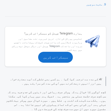
9. مثبت سوچیں
ہمارے Telegram چینل کو سبسکرائب کریں!
تعلیمی پورٹل کی تازہ ترین خبریں، نئے مضامین اور
ویڈیوز، کھلاڑیوں کے ساتھ چیٹ، کوچ کے پیغامات، دلچسپ
سروے اور سائٹ کے Telegram چینل اور دیگر سوشل نیٹ ورکس
میں بہت کچھ ۔
سبسکرائب کریں
AI کی مدد سے ترجمہ کیا گیا ۔ ہم کسی بھی غلطی کے لیے معذرت خواہ
ہیں اور انہیں درست کرنے میں آپ کی مدد کو سراہتے ہیں ۔
کچھ لوگوں کا خیال
ہے کہ پوکر صرف ریاضی اور ذہنوں کی جدوجہد ہے، کہ
سب کچھ صرف حکمت عملی پر منحصر ہے ۔ ٹھیک ہے، میں یہاں کیا کہہ سکتا
ہوں... ہلکے سے کہنے کے لئے، وہ غلط ہیں ۔ میرے خیال میں پوکر بہت کثیر
جہتی ہے، اور کوئی بھی اس کے تمام پہلوؤں کو نہیں جانتا ہے ۔ اس
مضمون میں، میں ان میں سے صرف چند کی فہرست دوں گا ۔