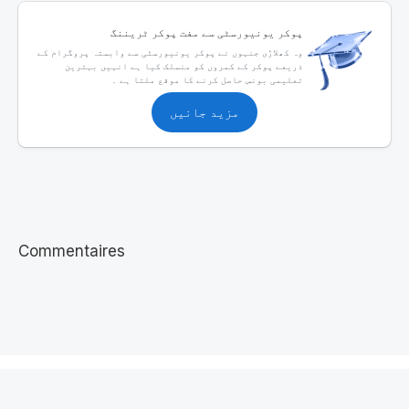
پوکر یونیورسٹی سے مفت پوکر ٹریننگ
وہ کھلاڑی جنہوں نے پوکر یونیورسٹی سے وابستہ پروگرام کے
ذریعے پوکر کے کمروں کو منسلک کیا ہے انہیں بہترین
تعلیمی بونس حاصل کرنے کا موقع ملتا ہے ۔
مزید جانیں
Commentaires