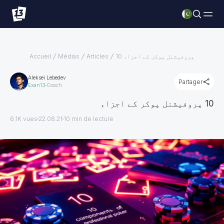
10 پروفیشنل پوکر کے اجزاء
Articles
Médias
Accueil
Aleksei Lebedev
Partager
Exan13
Coach
10 پروفیشنل پوکر کے اجزاء
6.1K vues
22.08.21
10
min de lecture