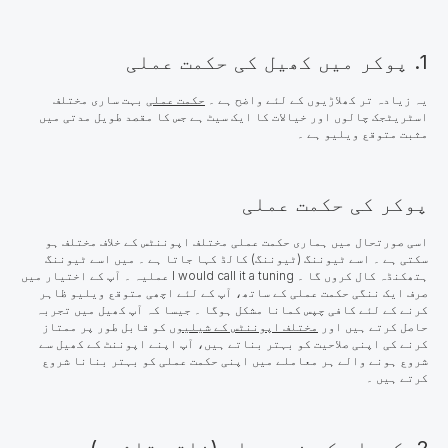
1. پوکر میں کھیل کی حکمت عملی
یہ زیادہ تر کھلاڑیوں کے لئے واضح ہے ۔
حکمت عملی
بہت ساری مختلف
اسٹریٹجک چالوں اور خیالات کا ایک سیٹ ہے جس کا مقصد طویل مدتی میں
مثبت متوقع ویلیو ہے ۔
پوکر کی حکمت عملی
اسی صورتحال میں ہماری حکمت عملی مختلف اپوننٹس کے خلاف مختلف ہو
سکتی ہے ۔ اسے ٹیوننگ (ٹیوننگ) کالڈ کہا جاتا ہے ۔ میں اسے ٹیوننگ
ہتھکنڈہ کال کروں گا ۔ I would call it a tuning عملیہ ۔ آپ کے اختیار میں
صرف ایک ننگی حکمت عملی کے ساتھ، آپ کے لئے اچھی متوقع ویلیو ظاہر
کرنے کے لئے کافی چپس کمانا مشکل ہوگا ۔ جیسا کہ آپ کھیل میں تجربہ
حاصل کرتے ہیں اور
مختلف اپوننٹس کے شیلیوں
کو قابل طور پر ممتاز
کرنے کی اپنی صلاحیت کو بہتر بناتے ہیں، آپ اپنے اپوننٹ کے کھیل سے
شروع ہونے والے ہر معاملے میں اپنی حکمت عملی کو بہتر بنانا شروع
کرتے ہیں ۔
2. کردار کی خصوصیات (ذاتی تاثیر)