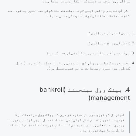
سراگوں پر توجہ نہ دینے کا امکان زیادہ ہوتا ہے ۔
اگر آپ کے پاس واقعی اپنی توجہ دینے کے لئے کوئی جگہ نہیں ہے تو، اسے
کام سے ملحقہ علاقے کی طرف ہدایت کی جانی چاہئے:
ورزش کے نوٹس دہرائیں ؛
کھیل کی رینج دہرائیں ؛
اپنے بیس آف ہینڈز میں ہینڈ آؤٹس کو جدا کریں ؛
آخری حربے کے طور پر، آپ کچھ تربیتی ویڈیوز دیکھ سکتے ہیں (مثال
کے طور پر، میری ویب سائٹ یا یو ٹیوب چینل پر )۔
4. بینک رول مینجمنٹ (bankroll
management)
اس
خیال کو فوری طور پر مسترد کر دیں کہ بینک رول مینجمنٹ
ایک
فرسودہ تصور ہے، اس سال کوئی بھی اسے استعمال نہیں کرتا، وغیرہ ۔
پیسوں سے متعلق پیشوں میں، ان کا مناسب طریقے سے انتظام کرنے کے
قابل ہونا بہت ضروری ہے ۔