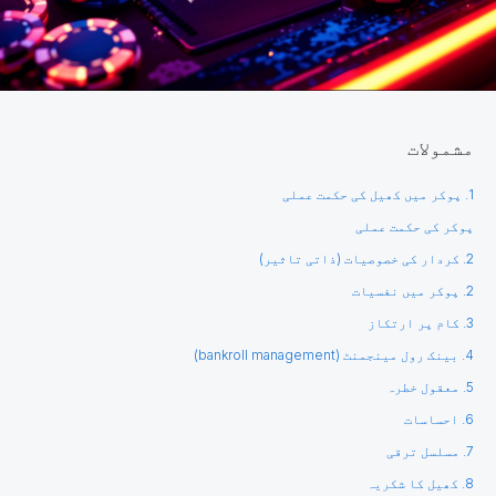
مشمولات
1. پوکر میں کھیل کی حکمت عملی
پوکر کی حکمت عملی
2. کردار کی خصوصیات (ذاتی تاثیر)
2. پوکر میں نفسیات
3. کام پر ارتکاز
4. بینک رول مینجمنٹ (bankroll management)
5. معقول خطرہ
6. احساسات
7. مسلسل ترقی
8. کھیل کا شکریہ