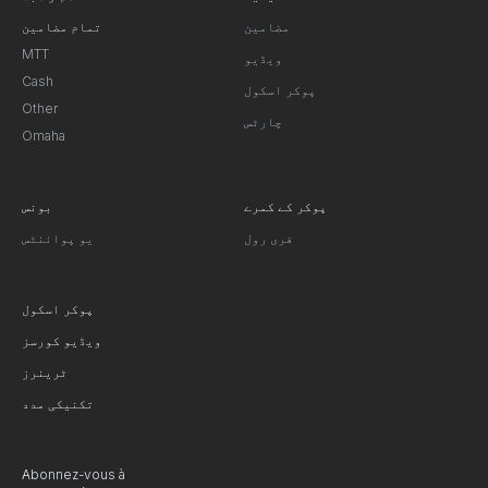
مضامین
تمام مضامین
MTT
ویڈیو
Cash
پوکر اسکول
Other
چارٹس
Omaha
پوکر کے کمرے
بونس
فری رول
یو پوائنٹس
پوکر اسکول
ویڈیو کورسز
ٹرینرز
تکنیکی مدد
Abonnez-vous à