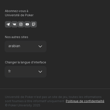
Abonnez-vous à
Université de Poker
Nos autres sites
arabian
Changer la langue d'interface
fr
Université de Poker n'est pas un site de jeu, toutes les informations
sont fournies à titre informatif uniquement.
Politique de confidentialité
© Poker University. 2025