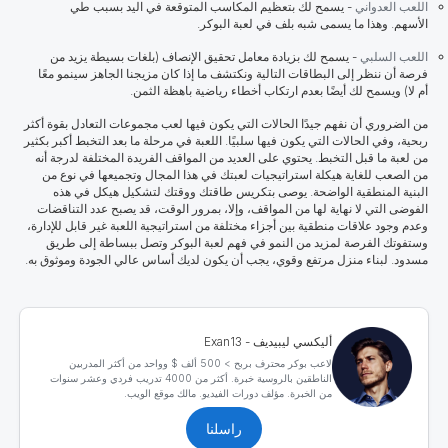
اللعب العدواني
- يسمح لك بتعظيم المكاسب المتوقعة في اليد بسبب طي
الأسهم. وهذا ما يسمى شبه بلف في لعبة البوكر.
اللعب السلبي
- يسمح لك بزيادة معامل تحقيق الإنصاف (بلغات بسيطة يزيد من
فرصة أن ننظر إلى البطاقات التالية ونكتشف ما إذا كان مزيجنا الجاهز سينمو معًا
أم لا) ويسمح لك أيضًا بعدم ارتكاب أخطاء رياضية باهظة الثمن.
من الضروري أن نفهم جيدًا الحالات التي يكون فيها لعب مجموعات التعادل بقوة أكثر
ربحية، وفي الحالات التي يكون فيها سلبيًا. اللعبة في مرحلة ما بعد التخبط أكبر بكثير
من لعبة ما قبل التخبط. يحتوي على العديد من المواقف الفريدة المختلفة لدرجة أنه
من الصعب للغاية هيكلة استراتيجيات لعبتك في هذا المجال وتجميعها في نوع من
البنية المنطقية الواضحة.
يوصى بتكريس طاقتك ووقتك لتشكيل هيكل
في هذه
الفوضى التي لا نهاية لها من المواقف، وإلا، بمرور الوقت، قد يصبح عدد التناقضات
وعدم وجود علاقات منطقية بين أجزاء مختلفة من استراتيجية اللعبة غير قابل للإدارة،
وستفوتك الفرصة لمزيد من النمو في فهم لعبة البوكر وتصل ببساطة إلى طريق
مسدود. لبناء منزل مرتفع وقوي، يجب أن يكون لديك أساس عالي الجودة وموثوق به.
أليكسي ليبيديف - Exan13
لاعب بوكر محترف بربح > 500 ألف $ وواحد من أكثر المدربين
الناطقين بالروسية خبرة. أكثر من 4000 تدريب فردي وعشر سنوات
من الخبرة. مؤلف دورات الفيديو. مالك موقع الويب.
راسلنا