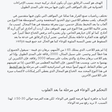
الهدف هو كسب الرقائق دون أن يكون لديك تركيبة جيدة، بسبب الإجراءات
العدوانية في تلك المواقف التي تكون فيها مربحة على المدى الطويل.
تختلف رياضيات صنع القرار
هنا تمامًا عن المواقف التي نكون فيها متقدمين في
الإنصاف. يلعب معظم اللاعبين ذوي الحدود المنخفضة وحتى المتوسطة هذا النوع من
ألعاب ما بعد التخبط بشكل حدسي، دون معرفة متعمقة في هذا المجال. لسبب ما،
يعتبر غالبية اللاعبين هذا النوع غير مهم. الموقف مثل: أردت أن أخادع، لم أكن أريد ألا
أخادع. كما لو كان خيارهم الخاص، ولن يعتبره أحد يرفض الخداع خطأً كبيراً. في
الواقع، هذه الفكرة خاطئة بشكل أساسي. تعتبر أرباح الرقائق في خدعة ما بعد
السقوط في نفس النسبة المئوية للوعاء كما هو الحال عند جمع قيمة vellya.
إذا لم يقم اللاعب، الذي يمتلك 65 ٪ من الأسهم، برهان ذي قيمة - سيقول الجميع إن
هذا خطأ كبير وخسر، على سبيل المثال، 2000 رقاقة على المدى الطويل. وإذا لم
يقم اللاعب برهان مخادع، والذي يجلب على مسافة 3000 رقاقة، فإن الكثيرين لن
يهتموا به حتى. وبسبب هذا التصور، فإن الغالبية العظمى من اللاعبين، إذا تم تقييمهم
في نظام النقاط، لديهم أسوأ نتيجة في استراتيجية اللعب في مرحلة
ما بعد التخبط
في هذا النوع المحدد منه. الخداع هو المجال الذي يعطي أكبر إمكانات لاكتساب ميزة
على اللاعبين الآخرين.
التحكم في الوعاء في مرحلة ما بعد الفلوب
لدينا يد جاهزة لديها فرصة للفوز في الوعاء. لكن هذه الفرصة حوالي 30-50 ٪. لهذا
السبب، لا نريد رفع سرعة الوعاء.