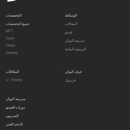
الوسائط
التخصصات
المقالات
جميع التخصصات
MTT
فيديو
Cash
مدرسة البوكر
Other
الرسوم البيانية
Omaha
غرف البوكر
المكافآت
فريرول
U - Points
مدرسة البوكر
دورات الفيديو
المدربون
الدعم الفني