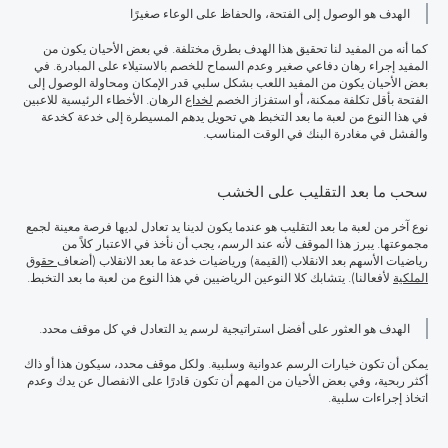
الهدف هو الوصول إلى الفتحة، والحفاظ على الوعاء صغيرًا
كما أنه من المفيد لنا تحقيق هذا الهدف بطرق مختلفة. في بعض الأحيان يكون من
المفيد إجراء رهان دفاعي صغير وعدم السماح للخصم بالاستيلاء على المبادرة. في
بعض الأحيان يكون من المفيد اللعب بشكل سلبي قدر الإمكان ومحاولة الوصول إلى
الفتحة بأقل تكلفة ممكنة، أو استفزاز الخصم
لخداع
الرهان. الأخطاء الرئيسية للاعبين
في هذا النوع من لعبة ما بعد التخبط هي تحويل يدهم المسيطرة إلى خدعة كخدعة
والفشل في مغادرة البنك في الوقت المناسب.
سحب ما بعد التقليب على الخشب
نوع آخر من لعبة ما بعد التقليب هو عندما يكون لدينا يد تعادل لديها فرصة معينة لجمع
مجموعتها. يبرز هذا الموقف لأنه عند الرسم، يجب أن نأخذ في الاعتبار كلاً من
رياضيات الأسهم بعد الانقلاب (القيمة) ورياضيات خدعة ما بعد الانقلاب (أضعاف
حقوق
الملكية
لأفعالنا). يتشابك كلا النوعين الرياضيين في هذا النوع من لعبة ما بعد التخبط.
الهدف هو العثور على أفضل استراتيجية لرسم يد التعادل في كل موقف محدد.
يمكن أن تكون خيارات الرسم عدوانية وسلبية. ولكل موقف محدد، سيكون هذا أو ذاك
أكثر ربحية، وفي بعض الأحيان من المهم أن تكون قادرًا على الانفصال عن يدك وعدم
اتخاذ إجراءات سلبية.