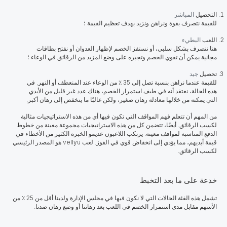
التحصيل
المباشر
للقيمة نتصرف بقوة ونراهن ونزيد بهدف تعظيم القيمة ؛
اللعب
البطيء
هنا نتصرف بشكل سلبي، أو نستفز الخصم لإظهار العدوان أو نفتح بطاقات
مجانية يمكن أن تقوي الخصم وتجبره على وضع المزيد من الرقائق في الوعاء ؛
تحصيل
جيد
للقيمة عندما نراهن بنسبة تصل إلى 35 ٪ من الوعاء عند المنعطف أو النهر. في
هذه الحالة، نعتقد أنه في طيف استمرار الخصم، هناك عدد غير قليل من الأيدي
التي يمكنه من خلالها معادلة رهان صغير، ولكن غالبًا ما ينخفض إلى رهان أكبر.
من المهم أن تتعلم فهم المواقف التي تكون فيها أي من هذه الاستراتيجيات مثالية
لكسب الرقائق. أيضًا، تتضمن كل من هذه الاستراتيجيات مجموعة معينة من خطوط
الدفع المناسبة لمواقف معينة. يرتكب اللاعبون عديمو الخبرة الكثير من الأخطاء في
قيمة أيديهم، مما يؤدي إلى انخفاض قوي في الفوز. لعب vellyu هو المصدر الرئيسي
لكسب الرقائق.
خدعة على ما بعد التخبط
تشمل هذه الفئة الحالات التي لا نكون فيها في مجلس الإدارة ولدينا أقل من 25 ٪ من
الأسهم مقابل مدى استمرار الخصم في اللعب بعد رهاننا أو وضع رهان ضدنا.