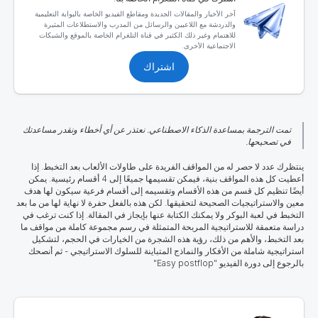
آخر الأخبار والمقالات الجديدة ومقاطع الفيديو الخاصة بالبوابة التعليمية
والدردشة مع اللاعبين والرسائل من المدرب والاستطلاعات المثيرة
للاهتمام وغير ذلك الكثير في قناة التلغرام الخاصة بالموقع والشبكات
الاجتماعية الأخرى.
اشتراك
تمت الترجمة بمساعدة الذكاء الاصطناعي. نعتذر عن أي أخطاء ونقدر مساعدتك
في تصحيحها.
ينتظرك عدد لا حصر له من المواقف الفريدة على طاولات الألعاب بعد التخبط.
إذا
أعطيت كل هذه المواقف بنية، فيمكن تقسيمها جميعًا إلى 4 أقسام رئيسية. يمكن
أيضًا تنظيم كل قسم من هذه الأقسام وتقسيمه إلى أقسام فرعية سيكون لها هدف
معين والاستراتيجيات الصحيحة لتحقيقها. لكن هذه بالفعل حفرة لا نهاية لها من ما بعد
التخبط في لعبة البوكر ولا يمكنك الكتابة عنها بإيجاز في المقالة
.
إذا كنت ترغب في
دراسة متعمقة للاستراتيجية المربحة المتمثلة في رسم مجموعة كاملة من مواقف ما
بعد التخبط، والأهم من ذلك، رؤية هذه الشجرة من الخيارات في الحجم، لتشكيل
استراتيجية شاملة من الأفكار والنماذج المتباينة للسلوك الاستراتيجي - ثم أنصحك
بالرجوع إلى دورة الفيديو "Easy postflop"