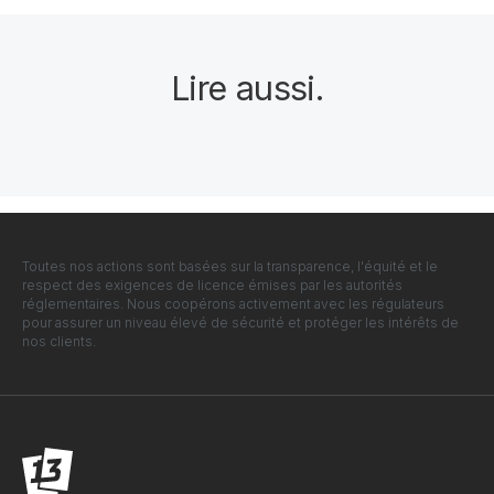
Lire aussi
.
Toutes nos actions sont basées sur la transparence, l'équité et le
respect des exigences de licence émises par les autorités
réglementaires. Nous coopérons activement avec les régulateurs
pour assurer un niveau élevé de sécurité et protéger les intérêts de
nos clients.