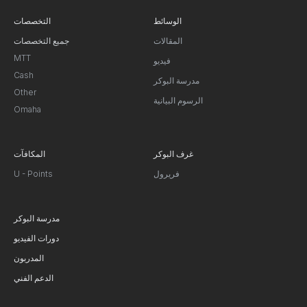
الوسائط
التخصصات
المقالات
جميع التخصصات
MTT
فيديو
Cash
مدرسة البوكر
Other
الرسوم البيانية
Omaha
غرف البوكر
المكافآت
فريرول
U - Points
مدرسة البوكر
دورات الفيديو
المدربون
الدعم الفني