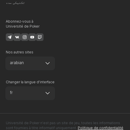
تکنیکی مدد
Abonnez-vous à
Université de Poker
Nos autres sites
arabian
Changer la langue d'interface
fr
Université de Poker n'est pas un site de jeu, toutes les informations
sont fournies à titre informatif uniquement.
Politique de confidentialité