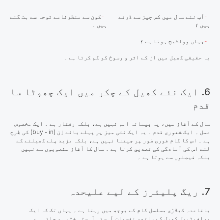
آپ نئے سال میں کس چیز سے ڈرتے
کون سے منظرنامے توجہ سے ہٹ گئے
ہیں ؛
ہیں ۔
جہاں وولٹیج ہوتا ہے ؛
یہ حقیقی کھیل میں ان کے اثر و رسوخ کو کم کرتا ہے ۔
6. ایک نئے کھیل کے چکر میں ایک چھوٹا سا
قدم
سال کے آغاز میں، یہ پیمانہ اہم نہیں ہے، بلکہ رفتار ہے ۔ ایک مخصوص
عمل ۔ ایک شعوری قدم ۔ یہ ایک نئی میز پر پہلے بائے اِن (buy - in) کی طرح
ہے ۔ اس کا کام فوری طور پر جیتنا نہیں ہے، بلکہ مزید پلے کھیلنے کے
لئے اس کی آمادگی کی تصدیق کرنا ہے ۔ سال کا آغاز منصوبوں سے نہیں
بلکہ فیصلوں سے ہوتا ہے ۔
7. ریگ پلیئرز کے لیے علیحدہ
باقاعدہ کھلاڑی مسلسل کام کے بوجھ میں رہتا ہے ۔ یہاں تک کہ ایک
پرافیٹیبل کھیل کے ساتھ، نفسیات آہستہ آہستہ ختم ہو جاتی ہے ۔