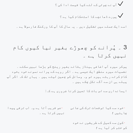
آپ نے چوٹی کے لئے کیا قیمت ادا کی ؟
پورے ڈھانچے کا استحکام کیا ہے ؟
اسے ایک جملے میں تشکیل دیں ۔ یہ سال کا آپ کا ورکنگ فارمولا ہے ۔
3 ۔ پُرانے کو چھوڑے بغیر نیا کیوں کام
نہیں کرتا ہے ۔
پوکر میں، آپ اضافی ہینڈز ہٹائے بغیر رینج کو بڑھا نہیں سکتے ۔
نفسیات میں، منطق ایک جیسی ہے ۔ اگر رویے کے پرانے نمونے خود بخود
کام کرتے رہتے ہیں، تو وہ وسائل کو چھین لیتے ہیں ۔ یہاں تک کہ اگر آپ
پہلے ہی ان سے آگے نکل چکے ہیں ۔
ایمانداری سے اس بات کا تعین کرنا ضروری ہے کہ:
خود سے کیا توقعات ترک کی جانی
جو قریب آتا ہے وہ اب ترقی پیدا
چاہئیں ؛
نہیں کرتا ہے ۔
کون سے کھیل کے طریقوں نے خود
کو ختم کر لیا ہے ؛