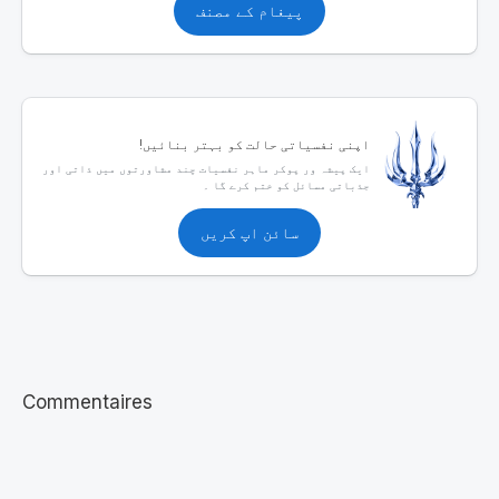
پیغام کے مصنف
اپنی نفسیاتی حالت کو بہتر بنائیں!
ایک پیشہ ور پوکر ماہر نفسیات چند مشاورتوں میں ذاتی اور
جذباتی مسائل کو ختم کرے گا ۔
سائن اپ کریں
Commentaires