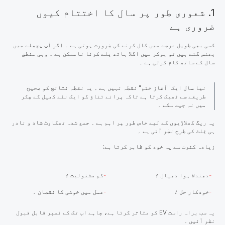
1. شعوری طور پر سال کا اختتام کیوں
ضروری ہے
کسی بھی طویل عرصے میں کال کرنے کی ضرورت ہوتی ہے ۔ اگر آپ پچھلے میں
پھنس گئے ہیں تو پوکر میں اگلا ہاتھ پلے کرنا ناممکن ہے ۔ وہی منطق
سال کے ساتھ کام کرتی ہے ۔
نیا سال ایک "آغاز ختم" نقطہ نہیں ہے ۔ یہ نقطہ نتائج کو صحیح
طریقے سے ٹھیک کرتا ہے تاکہ پرانے تناؤ کو ایک نئے کھیل کے چکر
میں نہ جیت سکے ۔
یہ ریگ کھلاڑیوں کے لیے خاص طور پر اہم ہے ۔ جمع شدہ تھکاوٹ شاذ و نادر
ہی ٹِلٹ کی طرح نظر آتی ہے ۔
زیادہ کثرت سے یہ خود کو ظاہر کرتا ہے:
دھندلا ہوا دھیان ؛
کم مشغولیت ؛
خودکار حل ؛
عمل میں خوشی کا نقصان ۔
یہ سب براہ راست EV کو متاثر کرتا ہے، چاہے اب تک کے نمبر قابل قبول
نظر آئیں ۔