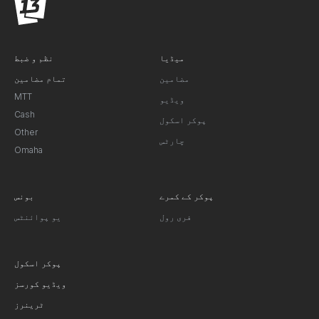
میڈیا
نظم و ضبط
مضامین
تمام مضامین
MTT
ویڈیو
Cash
پوکر اسکول
Other
چارٹس
Omaha
پوکر کے کمرے
بونس
فری رول
یو پوائنٹس
پوکر اسکول
ویڈیو کورسز
ٹرینرز