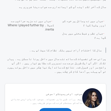
سال کے آخر تک، اپنے آپ کو ایمانداری سے جواب دینا ضروری ہے
جہاں میں نے وسائل پر خود کو
جہاں میں نے مزید جراثیم سے
اوور پلیڈ کیا ؛
کھیلا ۔ Where I played further by
inertia.
جہاں نظم و ضبط سختی میں بدل
گیا ہے ؛
سال کا اختتام آرام نہیں بلکہ نظام کا سیٹ اپ ہے ۔
پرانی حد کی نفسیات کے ساتھ نئے سال میں داخل ہونا ناممکن ہے ۔ یہاں
تک کہ اگر آپ ایک طویل عرصے سے نمبروں کے مطابق تیار ہیں ۔ اگر آپ
واضح سر اور قبول شدہ نتائج کے ساتھ ایک نیا چکر میں داخل ہوتے ہیں،
تو آپ پہلے ہی آدھا کام کر چکے ہیں ۔
صوفیہ اوخریمینکو - صوفی
پیشہ ورانہ طبی ماہر نفسیات ۔ صوفیہ کے پاس اپنی جذباتی
حالت کو مستحکم کرنے کے موثر طریقے ہیں ۔