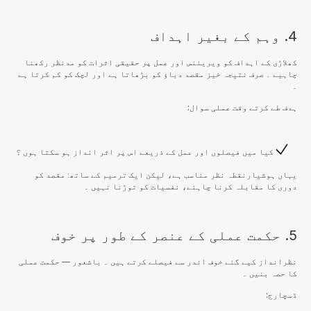
4. وہم کے بغیر اہداف
کھلاڑی کے اہداف کو ویریئنس اور عمل پر حقیقی اثرات کو مدنظر رکھنا
چاہیے ۔ صرف نتیجہ خیز مقصد دباؤ کو بڑھاتا ہے اور لچک کو کم کرتا ہے
۔
ہدف طے کرتے وقت عملی سوال:
کیا میں فیصلوں اور عمل کے ذریعے اس پر اثر انداز ہو سکتا ہوں ؟
یہاں ہوشیار
نقطہ نظر مناسب ہے، لیکن ایک ترمیم کے ساتھ: مقصد کو
دوری کا مقابلہ کرنا چاہئے، نفسیات کو توڑنا نہیں ۔
5. حکمت عملی کے عنصر کے طور پر خوف
نظرانداز کیے گئے خوف اندر سے فیصلے کرتے ہیں ۔ باشعور — حکمت عملی
کا حصہ بنیں ۔
ڈسچارج: