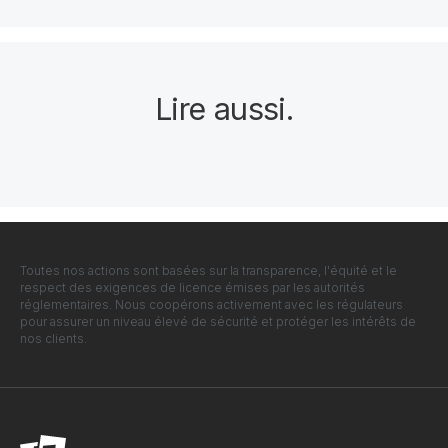
Lire aussi
.
Toutes nos actions sont basées sur la transparence, l'équité et le
respect des exigences de licence émises par les autorités
réglementaires. Nous coopérons activement avec les régulateurs
pour assurer un niveau élevé de sécurité et protéger les intérêts de
nos clients.