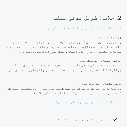
2. خلاصہ: طویل مدتی مثلث
کاغذ کا ایک ٹکڑا لیں اور ایک مثلث ڈرا کریں ۔
چوٹی چوٹی ہے ۔
یہ ضروری نہیں کہ سال کا بہترین نتیجہ ہو ۔ یہ ترقی کا لمحہ ہے ۔ وہ
نقطہ جہاں آپ ایک کھلاڑی کی حیثیت سے مضبوط ہو جاتے ہیں ۔ نیچے کی طرف
سے باہر نکلیں، دباؤ انڈر ڈسپلن، مشکل صورتحال میں درست حل ۔
بائیں بنیاد ایک سبق ہے ۔
سال کی سب سے مہنگی غلطی یا ناکامی ۔ خود تنقید کے لیے نہیں، بلکہ
ریکارڈنگ کے تجربے کے لیے ۔ یہ وہ جگہ ہے جہاں پائیداری پلے میں آتی
ہے ۔
صحیح بنیاد ایک ٹول ہے ۔
وہ مہارت یا وسائل جس کی آپ نے تصدیق کی ہے ۔ صبر، ایڈجسٹمنٹ، کنڈیشن
کنٹرول، غیر یقینی صورتحال کا مقابلہ کرنے کی صلاحیت ۔
اب مثلث کو دیکھیں اور اپنے آپ سے کہیں:
سبق نے اس آلے کو کیسے تیار کیا ؟