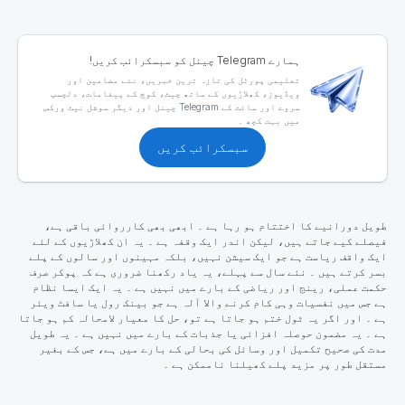
ہمارے Telegram چینل کو سبسکرائب کریں!
تعلیمی پورٹل کی تازہ ترین خبریں، نئے مضامین اور
ویڈیوز، کھلاڑیوں کے ساتھ چیٹ، کوچ کے پیغامات، دلچسپ
سروے اور سائٹ کے Telegram چینل اور دیگر سوشل نیٹ ورکس
میں بہت کچھ ۔
سبسکرائب کریں
طویل دورانیے کا اختتام ہو رہا ہے ۔ ابھی بھی کارروائی باقی ہے،
فیصلے کیے جاتے ہیں، لیکن اندر ایک وقفہ ہے ۔ یہ ان کھلاڑیوں کے لئے
ایک واقف ریاست ہے جو ایک سیشن نہیں، بلکہ مہینوں اور سالوں کے پلے
بسر کرتے ہیں ۔ نئے سال سے پہلے، یہ یاد رکھنا ضروری ہے کہ پوکر صرف
حکمت عملی، رینج اور ریاضی کے بارے میں نہیں ہے ۔ یہ ایک ایسا نظام
ہے جس میں نفسیات وہی کام کرنے والا آلہ ہے جو بینک رول یا سافٹ ویئر
ہے ۔ اور اگر یہ ٹول ختم ہو جاتا ہے تو، حل کا معیار لامحالہ کم ہو جاتا
ہے ۔ یہ مضمون حوصلہ افزائی یا جذبات کے بارے میں نہیں ہے ۔ یہ طویل
مدت کی صحیح تکمیل اور وسائل کی بحالی کے بارے میں ہے، جس کے بغیر
مستقل طور پر مزید پلے کھیلنا ناممکن ہے ۔