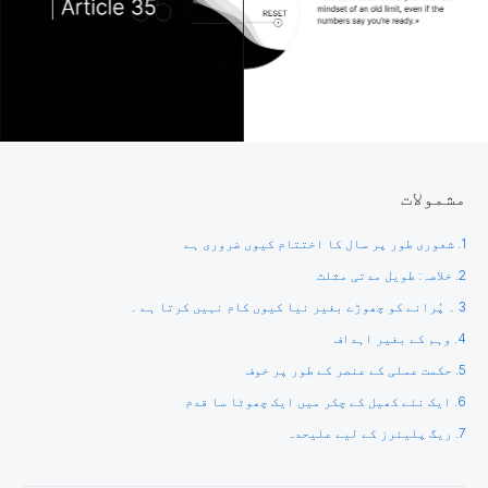
مشمولات
1. شعوری طور پر سال کا اختتام کیوں ضروری ہے
2. خلاصہ: طویل مدتی مثلث
3 ۔ پُرانے کو چھوڑے بغیر نیا کیوں کام نہیں کرتا ہے ۔
4. وہم کے بغیر اہداف
5. حکمت عملی کے عنصر کے طور پر خوف
6. ایک نئے کھیل کے چکر میں ایک چھوٹا سا قدم
7. ریگ پلیئرز کے لیے علیحدہ