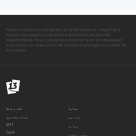
Toutes nos actions sont basées sur la transparence, l'équité et le
respect des exigences de licence émises par les autorités
réglementaires. Nous coopérons activement avec les régulateurs
pour assurer un niveau élevé de sécurité et protéger les intérêts de
nos clients.
میڈیا
نظم و ضبط
مضامین
تمام مضامین
MTT
ویڈیو
Cash
پوکر اسکول