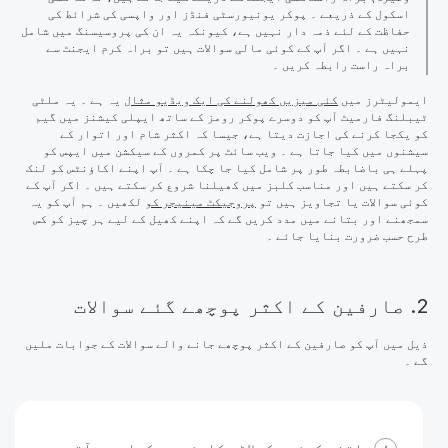
اسکول کے ذریعے ۔ پوکر یونیورسٹی فنڈز اور واپسی کی شرائط کی
حفاظت کے لئے ذمہ دار نہیں ہے، کیونکہ یہ ان کی پروسیسنگ میں شامل
نہیں ہے ۔ اگر آپ کے کوئی مالی سوالات ہیں تو براہ کرم ایجنٹ سے
براہ راست رابطہ کریں ۔
ایمولیٹرز میں
کئی میزیں کھولنے کی ایک ویڈیو مثال
یہ ہے ۔ یہ ملٹی
ٹیبلنگ فارمیٹ آپ کو دوسرے پوکر رومز کے ساتھ ایپلی کیشنز میں گیم
کو یکجا کرنے کی اجازت دیتا ہے، جیسا کہ اکثر شام اور اتوار کے
سیشنوں میں کیا جاتا ہے ۔ ویب سائٹ پر کمروں کے سیکشن میں ایپس کو
پہلے ہی باضابطہ طور پر شامل کیا جا چکا ہے ۔ آپ اپنے اکاؤنٹس کو لنک
کر سکتے ہیں اور مناسب کلبز میں کھیلنا شروع کر سکتے ہیں ۔ اگر آپ کے
کوئی سوالات یا تجاویز ہیں تو
پروجیکٹ مینیجر کو
لکھیں ۔ ہم آپ کو یہ
سمجھنے اور بتانے میں مدد کریں گے کہ اپنے کھیل کے لیے ہر چیز کو کس
طرح حسب ضرورت بنایا جائے ۔
2. صارفین کے اکثر پوچھے گئے سوالات
ذیل میں آپ کو صارفین کے اکثر پوچھے جانے والے سوالات کے جوابات ملیں
گے ۔