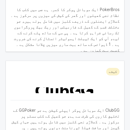
PokerBros ایک موبائل پوکر کا کمرہ ہے جس میں کلب کا
نظام نجی کھیلوں اور گھر کی کیش کی میزوں پر مرکوز ہے ۔
کھلاڑی ایجنٹوں کے ذریعے کلبز میں شامل ہوتے ہیں، جو
مختلف قسم کے کھیل کے فارمیٹس اور ریک بیک پروگراموں
تک رسائی فراہم کرتا ہے ۔ پی سی کے ساتھ پلے کرنے کے
لیے، آپ کو ایک ٹیبلٹ ایمولیٹر انسٹال کرنے کی ضرورت
ہے ۔ 1 ڈیوائس کے ساتھ بہت ساری میزیں چلانا مشکل ہے ۔
کھیت بہت کمزور ہے ۔
مزید جانیں
کیشے
ClubGG ایک موبائل پوکر ایپلی کیشن ہے جو GGPoker کے
تخلیق کاروں کی طرف سے ہے، جو کھیل کے کلب سسٹم پر
مرکوز ہے ۔ کھلاڑی نجی کلبز میں شامل ہوتے ہیں جہاں کیش
گیمز اور سافٹ فیلڈ ٹورنامنٹ دونوں ہوتے ہیں ۔ یہ