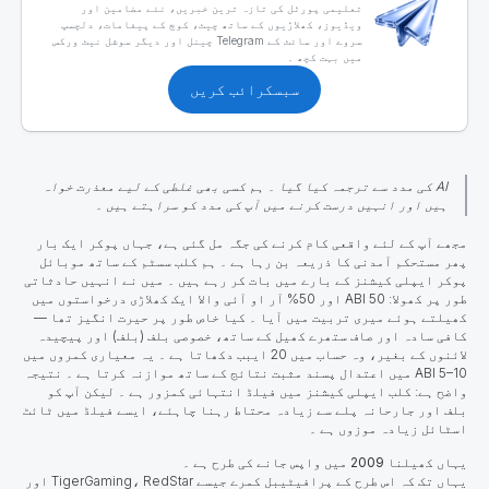
تعلیمی پورٹل کی تازہ ترین خبریں، نئے مضامین اور
ویڈیوز، کھلاڑیوں کے ساتھ چیٹ، کوچ کے پیغامات، دلچسپ
سروے اور سائٹ کے Telegram چینل اور دیگر سوشل نیٹ ورکس
میں بہت کچھ ۔
سبسکرائب کریں
AI کی مدد سے ترجمہ کیا گیا ۔ ہم کسی بھی غلطی کے لیے معذرت خواہ
ہیں اور انہیں درست کرنے میں آپ کی مدد کو سراہتے ہیں ۔
مجھے آپ کے لئے واقعی کام کرنے کی جگہ مل گئی ہے، جہاں پوکر ایک بار
پھر مستحکم آمدنی کا ذریعہ بن رہا ہے ۔ ہم کلب سسٹم کے ساتھ موبائل
پوکر ایپلی کیشنز کے بارے میں بات کر رہے ہیں ۔ میں نے انہیں حادثاتی
طور پر کھولا: ABI 50 اور 50% آر او آئی والا ایک کھلاڑی درخواستوں میں
کھیلتے ہوئے میری تربیت میں آیا ۔ کیا خاص طور پر حیرت انگیز تھا —
کافی سادہ اور صاف ستھرے کھیل کے ساتھ، خصوصی بلف (بلف) اور پیچیدہ
لائنوں کے بغیر، وہ حساب میں 20 ایبب دکھاتا ہے ۔ یہ معیاری کمروں میں
ABI 5–10 میں اعتدال پسند مثبت نتائج کے ساتھ موازنہ کرتا ہے ۔ نتیجہ
واضح ہے: کلب ایپلی کیشنز میں فیلڈ انتہائی کمزور ہے ۔ لیکن آپ کو
بلف اور جارحانہ پلے سے زیادہ محتاط رہنا چاہئے، ایسے فیلڈ میں ٹائٹ
اسٹائل زیادہ موزوں ہے ۔
یہاں کھیلنا 2009 میں واپس جانے کی طرح ہے ۔
یہاں تک کہ اس طرح کے پرافیٹیبل کمرے جیسے TigerGaming، RedStar اور