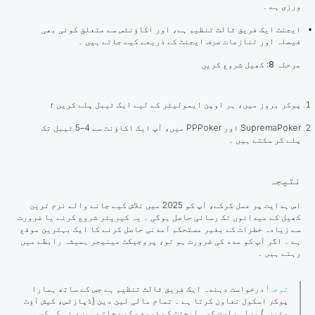
ورزی ہے ۔
ایجنٹ ایک فریق ثالث تنظیم ہے، اور اکاؤنٹس سے متعلق کوئی بھی
فیصلہ اور تنازعات صرف ایجنٹ کے ذریعے کیے جاتے ہیں ۔
مرحلہ 8: کھیل شروع کریں
پوکر بروز میں، ہر اوپن ایمولیٹر کے لیے ایک ٹیبل پلے کریں ؛
SupremaPoker اور PPPoker میں، آپ ایک اکاؤنٹ سے 4–5 ٹیبل تک
پلے کر سکتے ہیں ۔
نتیجہ
اس ہدایت پر عمل کرکے، آپ کو 2025 میں تلاش کیے جانے والے نرم ترین
کھیل کے میدانوں تک رسائی حاصل ہوگی ۔ یہ کیریئر شروع کرنے یا ضرورت
سے زیادہ خطرات کے بغیر مستحکم آمدنی حاصل کرنے کا ایک بہترین موقع
ہے ۔ اگر آپ کو مدد کی ضرورت ہو تو، پروجیکٹ مینیجر ہمیشہ رابطے میں
رہتے ہیں ۔
توجہ!
درخواست دہندہ ایک فریق ثالث تنظیم ہے جس کے ساتھ ہمارا
پوکر اسکول تعاون کرتا ہے ۔ تمام مالی لین دین (ڈپازٹس، کیش آؤٹ
وغیرہ) براہ راست کسی ایجنٹ کے ذریعے کیے جاتے ہیں، نہ کہ کسی