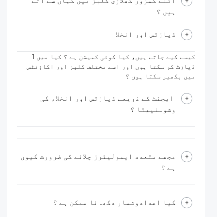
اتنے کمزور کھلاڑی کلبز میں کہاں سے آتے
ہیں ؟
ڈپازٹس اور انخلا
کیسے کیے جاتے ہیں، کیا کوئی کمیشن ہے ؟ کیا میں 1
ڈپازٹ کر سکتا ہوں اور اسے مختلف کلبز اور اکاؤنٹس
میں بکھیر سکتا ہوں ؟
ایجنٹ کے ذریعے ڈپازٹس اور انخلاء کی
وشوسنییتا ؟
مجھے متعدد ایمولیٹرز چلانے کی ضرورت کیوں
ہے ؟
کیا اعدادوشمار دکھانا ممکن ہے ؟