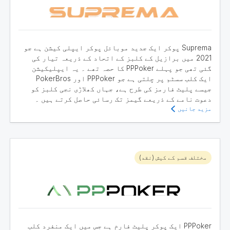
Suprema پوکر ایک جدید موبائل پوکر ایپلی کیشن ہے جو
2021 میں برازیل کے کلبز کے اتحاد کے ذریعہ تیار کی
گئی تھی جو پہلے PPPoker کا حصہ تھے ۔ یہ ایپلیکیشن
ایک کلب سسٹم پر چلتی ہے جو PPPoker اور PokerBros
جیسے پلیٹ فارمز کی طرح ہے، جہاں کھلاڑی نجی کلبز کو
دعوت نامے کے ذریعے گیمز تک رسائی حاصل کرتے ہیں ۔
مزید جانیں
مختلف قسم کے کیش (نقد)
PPPoker ایک پوکر پلیٹ فارم ہے جس میں ایک منفرد کلب