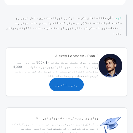
توجہ!
آپ مختلف اکاؤنٹس سے ایک ہی ٹورنامنٹ میں داخل نہیں ہو
سکتے، اس کے لئے، کھلاڑی پر
ضبطی کے ساتھ پابندی عائد
ہوتی ہے
۔ مختلف ٹورنامنٹس کو ملٹی ٹیبل کرنے کے لیے متعدد اکاؤنٹس درکار
ہیں ۔
Alexey Lebedev - Exan13
پیشہ ور پوکر پلیئر جس کا منافع >$ 500K ہے اور روسی
بولنے والے سب سے تجربہ کار کوچوں میں سے ایک ہے ۔ 4,000
سے زیادہ انفرادی تربیتیں اور دس سال کا تجربہ ۔ ویڈیو
کورسز کے مصنف ۔ ویب سائٹ کے مالک ۔
ہمیں لکھیں
پوکر یونیورسٹی سے مفت پوکر ٹریننگ
وہ کھلاڑی جنہوں نے پوکر یونیورسٹی سے وابستہ پروگرام کے
ذریعے پوکر کے کمروں کو منسلک کیا ہے انہیں بہترین
تعلیمی بونس حاصل کرنے کا موقع ملتا ہے ۔