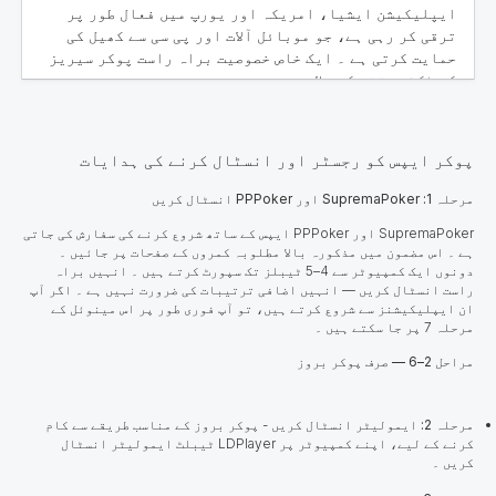
ایپلیکیشن ایشیا، امریکہ اور یورپ میں فعال طور پر
ترقی کر رہی ہے، جو موبائل آلات اور پی سی سے کھیل کی
حمایت کرتی ہے ۔ ایک خاص خصوصیت براہ راست پوکر سیریز
کے ٹکٹ جیتنے کی صلاحیت ہے ۔
مزید جانیں
پوکر ایپس کو رجسٹر اور انسٹال کرنے کی ہدایات
مرحلہ 1: SupremaPoker اور PPPoker انسٹال کریں
SupremaPoker اور PPPoker ایپس کے ساتھ شروع کرنے کی سفارش کی جاتی
ہے ۔ اس مضمون میں مذکورہ بالا مطلوبہ کمروں کے صفحات پر جائیں ۔
دونوں ایک کمپیوٹر سے 4–5 ٹیبلز تک سپورٹ کرتے ہیں ۔ انہیں براہ
راست انسٹال کریں — انہیں اضافی ترتیبات کی ضرورت نہیں ہے ۔ اگر آپ
ان ایپلیکیشنز سے شروع کرتے ہیں، تو آپ فوری طور پر اس مینوئل کے
مرحلہ 7 پر جا سکتے ہیں ۔
مراحل 2–6 — صرف پوکر بروز
مرحلہ 2: ایمولیٹر انسٹال کریں
-
پوکر بروز
کے مناسب طریقے سے کام
کرنے کے لیے، اپنے
کمپیوٹر پر LDPlayer ٹیبلٹ ایمولیٹر انسٹال
کریں ۔