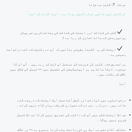
مرحلہ 7: کلبز سے جڑنا
ان کلبز میں جائیں جہاں کھیل ہوتا ہے ۔ ایسا کرنے کے لیے:
کلب کی شناخت اور ایجنٹ کی شناخت کی وضاحت کریں جو پوکر
یونیورسٹی کے ساتھ تعاون کر رہا ہے ؛
ایجنٹ کو یہ لکھنا یقینی بنائیں کہ آپ نے رکنیت کے لئے درخواست
بھیجی ہے ۔
ہم تصدیق شدہ کلبز کی فہرست کو مسلسل اپ ڈیٹ کر رہے ہیں ۔ آپ ان کا
موجودہ ڈیٹا سائٹ پر ہر ایپلیکیشن کی تفصیل میں — ٹیبل کی شکل میں
تلاش کر سکتے ہیں ۔
اہم:
درخواستوں میں ڈپازٹس اور کیش آؤٹ صرف ایک ایجنٹ کے ذریعے کئے
جاتے ہیں ۔ دوبارہ بھرنے کے معیاری طریقے یہاں کام نہیں کرتے ۔
جب تک ایجنٹ کلب میں آپ کے داخلے کی تصدیق نہیں کرتا تب تک کھیل
شروع نہیں ہوگا ۔
مختلف اکاؤنٹس سے ایک ہی ٹورنامنٹ پلے کرنا ممنوع ہے — یہ خلاف