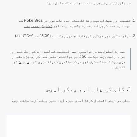
دو باریکیاں ہیں جو پہلے سے جاننے کے قابل ہیں:
تنصیب اور سیٹ اپ میں وقت لگ سکتا ہے، خاص طور پر PokerBros کے
لیے ۔ ہم مدد کریں گے: ہمارے پاس ہدایات اور
تکنیکی مدد ہے ۔
درخواستوں میں مرکزی ٹریفک شام میں ہوتا ہے (18:00 سے UTC+0 تک)
ہمارے اسکول سے درخواستوں میں کھیلنے کے لئے، آپ کو ریک پلے اور
براہ راست ریک بیک سے 50 ٪ یو پوائنٹس ملیں گے اگر آپ بڑی مقدار
میں ریک کے ساتھ کیش اور دیگر مضامین کھیلتے ہیں تو -
سپورٹ
کو
لکھیں ۔
1. کلب کی چار اہم پوکر ایپس
پہلی دو ایپس انسٹال کرنا آسان ہیں، آپ انہیں پہلے آزما سکتے ہیں: