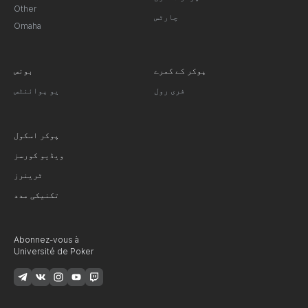
Other
چارٹس
Omaha
پوکر کے کمرے
بونس
فری رول
یو پوائنٹس
پوکر اسکول
ویڈیو کورسز
ٹرینرز
تکنیکی مدد
Abonnez-vous à
Université de Poker