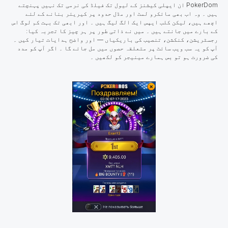
PokerDom ان ایپلی کیشنز کے لیول تک فیلڈ کی نرمی تک نہیں پہنچتے
ہیں ۔ وہ اب بھی مائکرو لمٹ اور مڈل حدود پر کیریئر بنانے کے لئے
اچھے ہیں، لیکن کلب ایپس ایک الگ لیگ ہیں ۔ اور ابھی تک بہت کم لوگ اس
کے بارے میں جانتے ہیں ۔ میں نے ذاتی طور پر ہر چیز کا تجربہ کیا:
رجسٹریشن، کنکشن، تنصیب کی باریکیاں — اور واضح ہدایات تیار کیں ۔
آپ کو یہ سب ویب سائٹ پر متعلقہ حصوں میں مل جائے گا ۔ اگر آپ کو مدد
کی ضرورت ہو تو بس ہمارے مینیجر کو لکھیں ۔