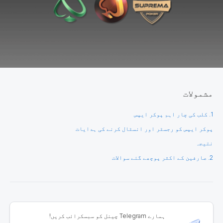
مشمولات
1. کلب کی چار اہم پوکر ایپس
پوکر ایپس کو رجسٹر اور انسٹال کرنے کی ہدایات
نتیجہ
2. صارفین کے اکثر پوچھے گئے سوالات
ہمارے Telegram چینل کو سبسکرائب کریں!