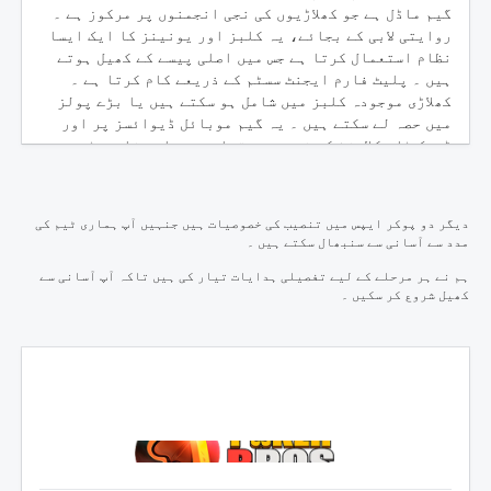
گیم ماڈل ہے جو کھلاڑیوں کی نجی انجمنوں پر مرکوز ہے ۔
روایتی لابی کے بجائے، یہ کلبز اور یونینز کا ایک ایسا
نظام استعمال کرتا ہے جس میں اصلی پیسے کے کھیل ہوتے
ہیں ۔ پلیٹ فارم ایجنٹ سسٹم کے ذریعے کام کرتا ہے ۔
کھلاڑی موجودہ کلبز میں شامل ہو سکتے ہیں یا بڑے پولز
میں حصہ لے سکتے ہیں ۔ یہ گیم موبائل ڈیوائسز پر اور
ڈیسک ٹاپ کلائنٹ کے ذریعے دستیاب ہے ۔ اہم فارمیٹس
کیشے، ایم ٹی ٹی، اسپن اور چینی انناس ہیں ۔ حفاظت،
آبادکاری اور سپورٹ کا انحصار مخصوص ایجنٹ یا کلب
انتظامیہ پر ہوتا ہے، لہذا قابل اعتماد پارٹنرز کا
دیگر دو پوکر ایپس میں تنصیب کی خصوصیات ہیں جنہیں آپ ہماری ٹیم کی
انتخاب کرنا ضروری ہے ۔
مدد سے آسانی سے سنبھال سکتے ہیں ۔
مزید جانیں
ہم نے ہر مرحلے کے لیے تفصیلی ہدایات تیار کی ہیں تاکہ آپ آسانی سے
کھیل شروع کر سکیں ۔