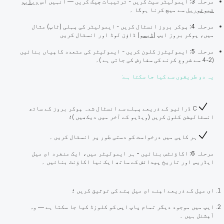
مرحلہ 3: ایمولیٹر سیٹ کریں
- ترتیبات چیک کریں — انہیں اس
ویڈیو
ٹیوٹوریل
سے میچ کرنا ہوگا ۔
مرحلہ 4: پوکر بروز انسٹال کریں
- ایمولیٹر کی پہلی (ٹاپ) مثال
میں، پوکر بروز ایپ (
ڈیمو
) ڈاؤن لوڈ اور انسٹال کریں
مرحلہ 5: ایمولیٹرز کلون
کریں - ایمولیٹر کی متعدد کاپیاں بنائیں
(2-4 سے شروع کرنے کی سفارش کی جاتی ہے )۔
یہ دو طریقوں سے کیا جا سکتا ہے:
C ڈرائیو کے ذریعے پہلے سے انسٹال شدہ پوکر بروز کے ساتھ
انسٹالیشن کلون کریں (ویڈیو کے آخر میں دیکھیں )؛
ہر کاپی میں درخواست کو دستی طور پر انسٹال کریں ۔
مرحلہ 6: اکاؤنٹس بنائیں - ہر ایمولیٹر میں، ایک منفرد ای میل
ایڈریس اور تاریخ پیدائش کے ساتھ ایک نیا اکاؤنٹ
بنائیں ۔
ای میل کے ذریعے اپنے ای میل پتے کی توثیق کریں ؛
ایپ میں موجود دیگر تمام پاپ اپس کو کلوزڈ کیا جا سکتا ہے — وہ
آپشنل ہیں ۔