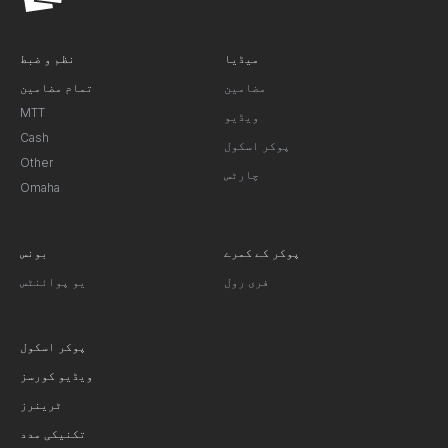
میڈیا
نظم و ضبط
مضامین
تمام مضامین
MTT
ویڈیو
Cash
پوکر اسکول
Other
چارٹس
Omaha
پوکر کے کمرے
بونس
فری رول
یو پوائنٹس
پوکر اسکول
ویڈیو کورسز
ٹرینرز
تکنیکی مدد