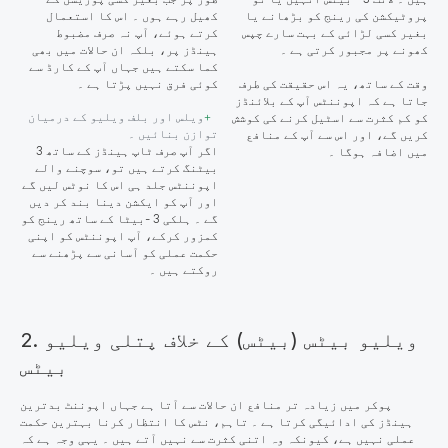
پروٹیکشن کی رینج کو بڑھانے یا
کھیل رہے ہوں ۔ اس کا استعمال
بغیر کسی لڑائی کے بہت سارے چپس
کرتے ہوئے، آپ نہ صرف مضبوط
کھونے پر مجبور کرتی ہے ۔
ہینڈز پر، بلکہ ان حالات میں بھی
کما سکتے ہیں جہاں آپ کے کارڈ سے
وقت کے ساتھ، یہ اس حقیقت کی طرف
کوئی فرق نہیں پڑتا ہے ۔
جاتا ہے کہ اپوننٹس آپ کے بلائنڈز
ویلس اور بلف ویلیو کے درمیان
کو کم کثرت سے اسٹیل کرنے کی کوشش
توازن بنائیں ۔
کریں گے، اور اس سے آپ کے منافع
اگر آپ صرف ٹاپ ہینڈز کے ساتھ 3
میں اضافہ ہوگا ۔
بیٹنگ کرتے ہیں تو، سوچنے والے
اپوننٹس جلد ہی اس کا نوٹس لیں گے
اور آپ کو ایکشن دینا بند کر دیں
گے ۔ ہلکی 3 -بیٹا کے ساتھ رینج کو
کمزور کرکے، آپ اپوننٹس کو اپنی
حکمت عملی کو آسانی سے پڑھنے سے
روکتے ہیں ۔
2. ویلیو بیٹس (بیٹس) کے خلاف پتلی ویلیو
بیٹس
پوکر میں زیادہ تر منافع ان حالات سے آتا ہے جہاں اپوننٹ بدترین
ہینڈز کی ادائیگی کرتا ہے ۔ تاہم، نٹس کا انتظار کرنا بہترین حکمت
عملی نہیں ہے، کیونکہ وہ اتنی کثرت سے نہیں آتے ہیں ۔ یہی وجہ ہے کہ