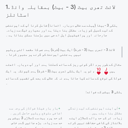
1. لائٹ تھری بیٹ (3 - بیٹ) بمقابلہ وائڈ
اسٹائلز
ہلکی 3 -بیٹا (پہلے سے فلاپ دوبارہ اٹھانا) شامل کرنا آپ کے اپوننٹس
کے لیے کھیل کو زیادہ مشکل بنا دیتا ہے اور معیاری
ٹیگ
سے زیادہ
ممکن بناتا ہے ۔
جارحانہ اور پرافیٹیبل ایل اے جی میں
بڑھنا
لائٹ 3 - تھری بیٹ (3 - شرط) ایک بیٹ (شرط) ہے، جس کا مقصد اتنی ویلیو
نہیں ہے جتنی اپوننٹ کو گرنے پر مجبور کرنا ۔
مثال کے طور پر، اگر کوئی ریز کے ساتھ کھلتا ہے، اور آپ دوبارہ اٹھتے
ہیں
، تو یہ ایک ہلکی تھری بیٹ (3 - شرط) ہے، کیونکہ یہ ایک
فولڈ کی توقع کے ساتھ کیا جاتا ہے، نہ کہ فلاپ کے بعد کی تقسیم کے ساتھ
۔
ہلکی 3 بیٹس کے فوائد:
آپ اپنے اپوننٹس کے لیے زندگی
بار بار فیلڈ فولڈز کی وجہ سے
مشکل بنا دیتے ہیں ۔
اضافی متوقع ویلیو حاصل کریں ۔
زیادہ تر کم حد والے کھلاڑی اپنے
کم حد پر، بہت سے کھلاڑی 3 بیٹس پر
بلائنڈز کی کافی حفاظت نہیں کرتے
حد سے زیادہ بڑھ جائیں گے، خاص
ہیں ۔ لائٹ 3 - بیٹس انہیں یا تو
طور پر جب بغیر کسی پوزیشن کے