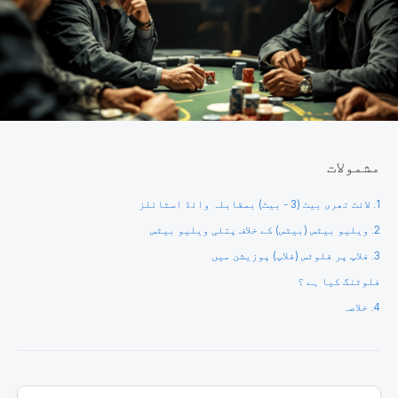
مشمولات
1. لائٹ تھری بیٹ (3 - بیٹ) بمقابلہ وائڈ اسٹائلز
2. ویلیو بیٹس (بیٹس) کے خلاف پتلی ویلیو بیٹس
3. فلاپ پر فلوٹس (فلاپ) پوزیشن میں
فلوٹنگ کیا ہے ؟
4. خلاصہ