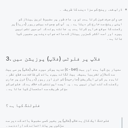
ڈراپ شدہ رینج کو سزا دینے کا طریقہ ۔
جب وِلن صرف فون کرتا ہے، تو وہ عام طور پر مضبوط ترین ہینڈز کو
اپنی رینج سے خارج کر دیتا ہے ۔ یہ آپ کو چھوٹے بیٹس ریور (دریا) پر
رکھنے کا موقع فراہم کرتا ہے، یہ جانتے ہوئے کہ اس میں نٹس نہیں
ہیں، اور اسے اکثر کمزور ہینڈز کے ساتھ جواب دینے پر مجبور کیا
جاتا ہے ۔
3. فلاپ پر فلوٹس (فلاپ) پوزیشن میں
جدید پوکر میں، فلاپ (فلاپ) پر سی بیٹ (c - bet) معیار بن گیا ہے، اور بہت
سے کھلاڑی تقریبا ہمیشہ بیٹ لگاتے ہیں، ہاتھ کی طاقت سے قطع نظر ۔
تاہم، ہر کوئی ایگریشن (جارحیت) کو ٹرن اور ریور (دریا) ٹرن پر جاری
رکھنے کے لئے تیار نہیں ہے ۔ یہ ایسے اپوننٹس کے خلاف ہے کہ فلوٹس کو
مؤثر طریقے سے استعمال کیا جاتا ہے ۔
فلوٹنگ کیا ہے ؟
فلوٹنگ
ایک کال ہے فلاپ (فلاپ) پر بغیر کسی مضبوط ہاتھ کے دیر سے
سڑکوں پر پاٹ اٹھانے کے ارادے سے ۔