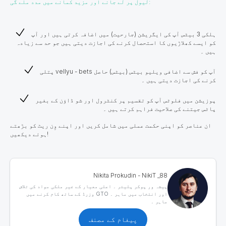
لیول پر لے جانے اور مزید کمانے میں مدد ملے گی:
ہلکی 3 بیٹس آپ کی ایگریشن (جارحیت) میں اضافہ کرتی ہیں اور آپ
کو ایسے کھلاڑیوں کا استحصال کرنے کی اجازت دیتی ہیں جو حد سے زیادہ
ہیں ۔
پتلی vellyu - bets آپ کو فش سے اضافی ویلیو بیٹس (بیٹس) حاصل
کرنے کی اجازت دیتی ہیں ۔
پوزیشن میں فلوٹس آپ کو تقسیم پر کنٹرول اور شو ڈاؤن کے بغیر
پاٹس جیتنے کی صلاحیت فراہم کرتے ہیں ۔
ان عناصر کو اپنی حکمت عملی میں شامل کریں اور اپنے وِن ریٹ کو بڑھتے
ہوئے دیکھیں!
Nikita Prokudin - NikiT _88
پیشہ ور پوکر پلیئر ۔ اعلی معیار کے غیر ملکی مواد کی تلاش
اور انتخاب میں ماہر ۔ GTO وزرڈ کے ساتھ کام کرنے میں
ماہر ۔
پیغام کے مصنف