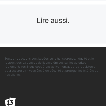
Lire aussi
.
Toutes nos actions sont basées sur la transparence, l'équité et le
respect des exigences de licence émises par les autorités
réglementaires. Nous coopérons activement avec les régulateurs
pour assurer un niveau élevé de sécurité et protéger les intérêts de
nos clients.