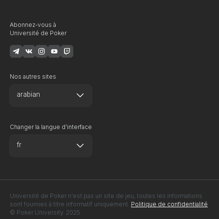
Abonnez-vous à
Université de Poker
Nos autres sites
arabian
Changer la langue d'interface
fr
Université de Poker n'est pas un site de jeu, toutes les informations
sont fournies à titre informatif uniquement.
Politique de confidentialité
© Poker University. 2025