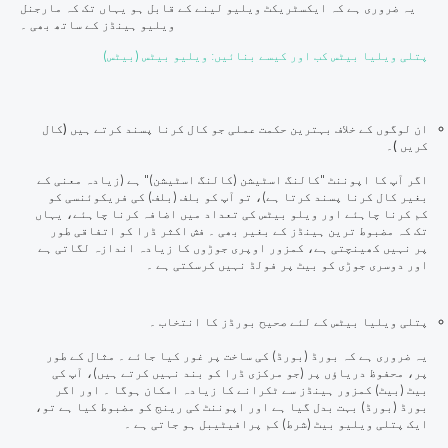
یہ ضروری ہے کہ ایکسٹریکٹ ویلیو لینے کے قابل ہو یہاں تک کہ مارجنل
ویلیو ہینڈز کے ساتھ بھی ۔
پتلی ویلیا بیٹس کب اور کیسے بنائیں: ویلیو بیٹس (بیٹس)
ان لوگوں کے خلاف بہترین حکمت عملی جو کال کرنا پسند کرتے ہیں (کال
کریں )۔
اگر آپ کا اپوننٹ "کالنگ اسٹیشن (کالنگ اسٹیشن)" ہے (زیادہ معنی کے
بغیر کال کرنا پسند کرتا ہے)، تو آپ کو بلف (بلف) کی فریکوئنسی کو
کم کرنا چاہئے اور ویلو بیٹس کی تعداد میں اضافہ کرنا چاہئے، یہاں
تک کہ مضبوط ترین ہینڈز کے بغیر بھی ۔ فش اکثر ڈرا کو اتفاقی طور
پر نہیں کھینچتی ہے، کمزور اوپری جوڑوں کا زیادہ اندازہ لگاتی ہے
اور دوسری جوڑی کو بیٹ پر فولڈ نہیں کرسکتی ہے ۔
پتلی ویلیا بیٹس کے لئے صحیح بورڈز کا انتخاب ۔
یہ ضروری ہے کہ بورڈ (بورڈ) کی ساخت پر غور کیا جائے ۔ مثال کے طور
پر، محفوظ دریاؤں پر (جو مرکزی ڈرا کو بند نہیں کرتے ہیں)، آپ کی
بیٹ (بیٹ) کمزور ہینڈز سے ٹکرانے کا زیادہ امکان ہوگا ۔ اور اگر
بورڈ (بورڈ) بہت بدل گیا ہے اور اپوننٹ کی رینج کو مضبوط کیا ہے تو،
ایک پتلی ویلیو بیٹ (شرط) کم پرافیٹیبل ہو جاتی ہے ۔