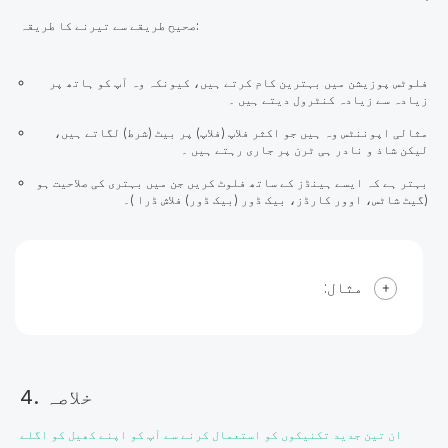
صحیح طریقے سے تیرنے کا طریقہ:
فلوٹس پوزیشن میں بہترین کام کرتے ہیں، کیونکہ وہ آپ کو ہاتھ پر
زیادہ سے زیادہ کنٹرول دیتے ہیں ۔
مثالی اپوننٹس وہ ہیں جو اکثر فلاپ (فلاپ) پر بیٹ (شرط) لگاتے ہیں،
لیکن شاذ و نادر ہی ٹرن پر جاری رہتے ہیں ۔
بہتر ہے کہ ایسے ہینڈز کے ساتھ فلوٹ کریں جن میں بہتری کی صلاحیت ہو
(گیٹ شاٹس، اوور کارڈز، بیک ڈور (بیک ڈور) فلاش ڈرا )۔
مثال:
4. خلاصہ
ان تین جدید تکنیکوں کو استعمال کرنے سے آپ کو اپنے کھیل کو اگلے