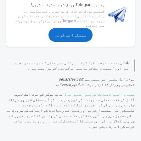
ہمارے Telegram چینل کو سبسکرائب کریں!
تعلیمی پورٹل کی تازہ ترین خبریں، نئے مضامین اور
ویڈیوز، کھلاڑیوں کے ساتھ چیٹ، کوچ کے پیغامات، دلچسپ
سروے اور سائٹ کے Telegram چینل اور دیگر سوشل نیٹ ورکس
میں بہت کچھ ۔
سبسکرائب کریں
AI کی مدد سے ترجمہ کیا گیا ۔ ہم کسی بھی غلطی کے لیے معذرت خواہ
ہیں اور انہیں درست کرنے میں آپ کی مدد کو سراہتے ہیں ۔
مواد اصل مضمون پر مبنی ہے:
pekarstas.com
تعلیمی پورٹل کا آرڈر دینا university.poker
بنیادی خفیہ کھیل کافی کیوں نہیں ہے ؟
جدید پوکر کو صرف ایک ٹھوس
آغاز کی حکمت عملی سے زیادہ کی ضرورت ہے ۔ اگر آپ مستقل طور پر جیتنا
چاہتے ہیں تو، آپ کو معیاری ٹیگ
کے
انداز سے آگے بڑھنے، جدید
تکنیکوں کا استعمال کرنے اور کھیل کے رجحانات کو اپنانے کی ضرورت ہے
۔ اس مضمون میں، ہم تین طاقتور حکمت عملی کی چالوں کا تجزیہ کریں گے
جو پلس کھلاڑیوں کو اپوننٹس کا استحصال کرنے اور وِن ریٹ میں اضافہ
کرنے کی اجازت دیتی ہیں ۔