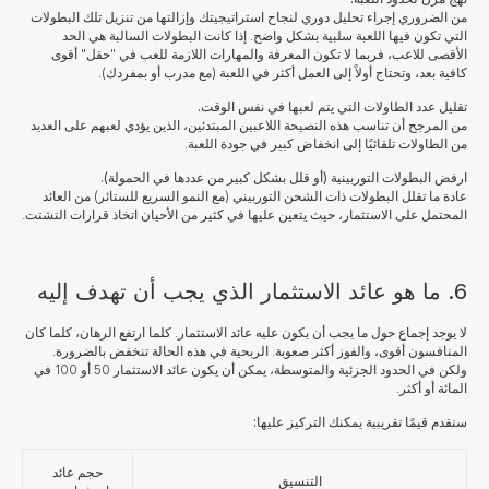
من الضروري إجراء تحليل دوري لنجاح استراتيجيتك وإزالتها من تنزيل تلك البطولات
التي تكون فيها اللعبة سلبية بشكل واضح. إذا كانت البطولات السالبة هي الحد
الأقصى للاعب، فربما لا تكون المعرفة والمهارات اللازمة للعب في "حقل" أقوى
كافية بعد، وتحتاج أولاً إلى العمل أكثر في اللعبة (مع مدرب أو بمفردك).
تقليل عدد الطاولات التي يتم لعبها في نفس الوقت.
من المرجح أن تناسب هذه النصيحة اللاعبين المبتدئين، الذين يؤدي لعبهم على العديد
من الطاولات تلقائيًا إلى انخفاض كبير في جودة اللعبة.
ارفض البطولات التوربينية (أو قلل بشكل كبير من عددها في الحمولة).
عادة ما تقلل البطولات ذات الشحن التوربيني (مع النمو السريع للستائر) من العائد
المحتمل على الاستثمار، حيث يتعين عليها في كثير من الأحيان اتخاذ قرارات التشتت.
6. ما هو عائد الاستثمار الذي يجب أن تهدف إليه
لا يوجد إجماع حول ما يجب أن يكون عليه عائد الاستثمار. كلما ارتفع الرهان، كلما كان
المنافسون أقوى، والفوز أكثر صعوبة. الربحية في هذه الحالة تنخفض بالضرورة.
ولكن في الحدود الجزئية والمتوسطة، يمكن أن يكون عائد الاستثمار 50 أو 100 في
المائة أو أكثر.
سنقدم قيمًا تقريبية يمكنك التركيز عليها:
حجم عائد
التنسيق