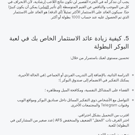
يجب أن نتذكر أنه في الجزء القصير لن تكون نتائج اللاعب إرشادية، لأن الانحراف في
كل من الموجب والناقص عن القيم المتوسطة (أي تأثير
التباين
) يمكن أن يكون كبيرًا
جدًا. سيكون العائد على الاستثمار الأكثر تمثيلاً (أي الدقة) هو العائد على الاستثمار
الذي تم الحصول عليه عند حساب 1000 بطولة أو أكثر.
5. كيفية زيادة عائد الاستثمار الخاص بك في لعبة
البوكر البطولة
تحسين مستوى لعبك باستمرار من خلال:
الدراسة الذاتية، بالإضافة إلى التدريب الفردي أو الجماعي (في الحالة الأخيرة،
يمكنك التفكير في الانضمام إلى صندوق البوكر )؛
القضاء على المشاكل النفسية، ومكافحة الميل ومظاهره ؛
التواصل مع الأشخاص ذوي التفكير المماثل داخل صناديق البوكر ومواقع الويب
وقنوات Telegram والمجتمعات الأخرى.
اقترب من التحميل بشكل احترافي.
اختر الغرف ذات "الحقل" الضعيف والمنخفض
AFS
(
عدد صغير من المشاركين في
البطولة
) للعبة.
نهج مرن لحدود اللعبة.