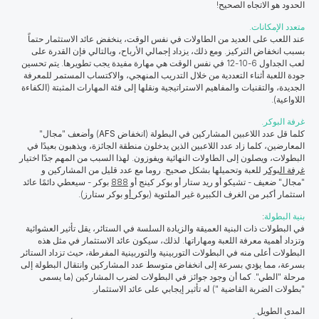
الحدود هو الاتجاه الصحيح!
متعدد الإمكانات.
عند اللعب على العديد من الطاولات في نفس الوقت، ينخفض عائد الاستثمار حتماً
بسبب انخفاض التركيز. ومع ذلك، يزداد إجمالي الأرباح، وبالتالي فإن القدرة على
لعب الجداول 6-10-12 في نفس الوقت هي مهارة مفيدة يجب تطويرها. يتم تحسين
جودة اللعبة أثناء التعددية من خلال التدريب المنهجي، والاكتساب المستمر للمعرفة
الجديدة، والتقنيات والمفاهيم الاستراتيجية ونقلها إلى فئة المهارات المثبتة (الكفاءة
اللاواعية).
غرفة البوكر.
كلما قل عدد اللاعبين المشاركين في البطولة (انخفاض
AFS
) وأضعف "مجال"
المعارضين، كلما زاد عدد اللاعبين الذين يدخلون منطقة الجائزة، ويذهبون بعيدًا في
البطولات، ويصلون إلى الطاولات النهائية ويفوزون. لهذا السبب من المهم جدًا اختيار
غرفة البوكر
للعبة وتحميلها بشكل صحيح. روما مع عدد قليل من المشاركين و
"مجال" ضعيف - تشيكو أو ريد ستار أو
بوكر كينج
أو
888
بوكر - سيعطي دائمًا عائد
استثمار أكبر من الغرف الكبيرة غير الملتوية (بوكر
أو
بوكر ستارز).
بنية البطولة
:
في البطولات ذات البنية العميقة والزيادة السلسة في الستائر، يقل تأثير العشوائية
وتزداد أهمية معرفة اللعبة ومهاراتها. لذلك، سيكون عائد الاستثمار في مثل هذه
البطولات أعلى منه في البطولات التوربينية والتوربينية المفرطة، حيث تزداد الستائر
بسرعة، مما يؤدي بسرعة إلى انخفاض متوسط عدد المشاركين وانتقال البطولة إلى
مرحلة "الطي". كما أن وجود جوائز في البطولات لضرب المشاركين (ما يسمى
"بطولات الضربة القاضية ") له تأثير إيجابي على عائد الاستثمار.
المدى الطويل
.