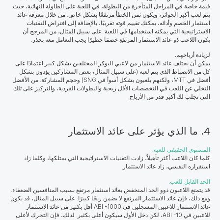
قيمة خاصة في المراحل المتأخرة من البطولة، في اللعبة على الطاولة النهائية، حيث
يتم لعب أكبر الجوائز، ويكون ثمن الخطأ مرتفعًا بشكل خاص. من خلال معرفة عائد
استثمار الخصم وأدائه، يمكنك تقييم قوته تقريبًا، بالإضافة إلى افتراض التقنيات
الاستراتيجية التي يمكنه استخدامها في اللعبة. على سبيل المثال، من المرجح أن
يكون اللاعب ذو عائد الاستثمار المرتفع خصمًا خطيرًا يجب التعامل معه بحذر.
لزيادة أرباحهم.
يمكن أن يختلف عائد الاستثمار من لاعبي البوكر المختلفين بشكل كبير اعتمادًا على
كل من الانضباط الذي يتم لعبه (على سبيل المثال، بعض المشاركين يؤدون بشكل
أفضل في MTT، ولكنهم يلعبون بشكل أسوأ في SNG) وحجم المشاركة. من الأفضل
التخلي عن اللعب في التخصصات الأقل ربحية والبطولات الفردية، والتركيز على تلك
التي تجلب لك أكبر قدر من الأرباح.
4. ما الذي يؤثر على عائد الاستثمار
المستوى الحقيقي للعبة.
كلما كان اللاعب أكثر تأهيلاً، زادت التقنيات الاستراتيجية التي يمتلكها، وكلما زاد
استقراره النفسي، زاد عائد الاستثمار.
الحد القابل للعب
:
قد يتمتع اللاعبون ذوو الحد المنخفض بعائد استثمار مرتفع بسبب المنافسين الضعفاء.
ومع ذلك، فإن عائد الاستثمار المرتفع لا يضمن ربحًا كبيرًا. على سبيل المثال، قد يكون
عائد الاستثمار للاعبين المسجلين في ABI -1000 أقل بكثير من عائد الاستثمار
للاعبين في ABI -10، لكن دخل الأول سيكون أعلى بكثير. لذلك، فإن التحرك لأعلى