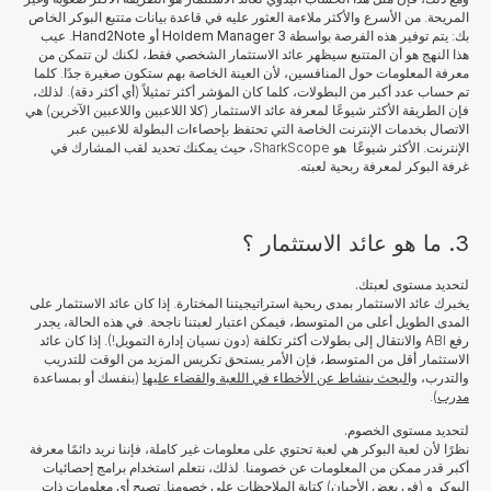
المريحة. من الأسرع والأكثر ملاءمة العثور عليه في قاعدة بيانات متتبع البوكر الخاص
بك: يتم توفير هذه الفرصة بواسطة
Holdem Manager 3
أو
Hand2Note
. عيب
هذا النهج هو أن المتتبع سيظهر عائد الاستثمار الشخصي فقط، لكنك لن تتمكن من
معرفة المعلومات حول المنافسين، لأن العينة الخاصة بهم ستكون صغيرة جدًا. كلما
تم حساب عدد أكبر من البطولات، كلما كان المؤشر أكثر تمثيلاً (أي أكثر دقة). لذلك،
فإن الطريقة الأكثر شيوعًا لمعرفة عائد الاستثمار (كلا اللاعبين واللاعبين الآخرين) هي
الاتصال بخدمات الإنترنت الخاصة التي تحتفظ بإحصاءات البطولة للاعبين عبر
الإنترنت. الأكثر شيوعًا هو SharkScope، حيث يمكنك تحديد لقب المشارك في
غرفة البوكر لمعرفة ربحية لعبته.
3. ما هو عائد الاستثمار ؟
لتحديد مستوى لعبتك.
يخبرك عائد الاستثمار بمدى ربحية استراتيجيتنا المختارة. إذا كان عائد الاستثمار على
المدى الطويل أعلى من المتوسط، فيمكن اعتبار لعبتنا ناجحة. في هذه الحالة، يجدر
رفع ABI والانتقال إلى بطولات أكثر تكلفة (دون نسيان إدارة التمويل!). إذا كان عائد
الاستثمار أقل من المتوسط، فإن الأمر يستحق تكريس المزيد من الوقت للتدريب
والتدرب،
والبحث بنشاط عن الأخطاء في اللعبة والقضاء عليها
(بنفسك أو بمساعدة
مدرب
).
لتحديد مستوى الخصوم.
نظرًا لأن لعبة البوكر هي لعبة تحتوي على معلومات غير كاملة، فإننا نريد دائمًا معرفة
أكبر قدر ممكن من المعلومات عن خصومنا. لذلك، نتعلم استخدام برامج إحصائيات
البوكر و (في بعض الأحيان) كتابة الملاحظات على خصومنا. تصبح أي معلومات ذات