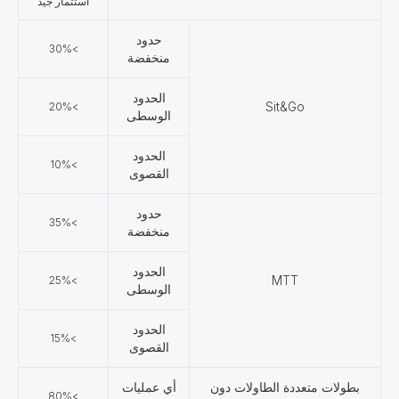
استثمار جيد
حدود
>30%
منخفضة
الحدود
>20%
Sit&Go
الوسطى
الحدود
>10%
القصوى
حدود
>35%
منخفضة
الحدود
>25%
MTT
الوسطى
الحدود
>15%
القصوى
بطولات متعددة الطاولات دون
أي عمليات
>80%