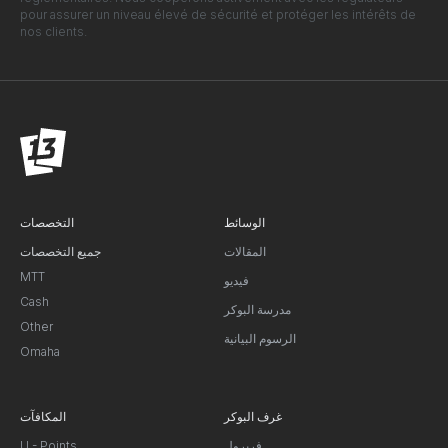
pour assurer un niveau élevé de sécurité et protéger les intérêts de
nos clients.
الوسائط
التخصصات
المقالات
جميع التخصصات
MTT
فيديو
Cash
مدرسة البوكر
Other
الرسوم البيانية
Omaha
غرف البوكر
المكافآت
فريرول
U - Points