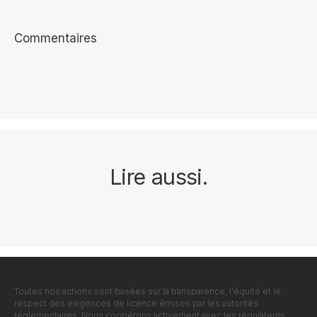
Commentaires
Lire aussi
.
Toutes nos actions sont basées sur la transparence, l'équité et le
respect des exigences de licence émises par les autorités
réglementaires. Nous coopérons activement avec les régulateurs