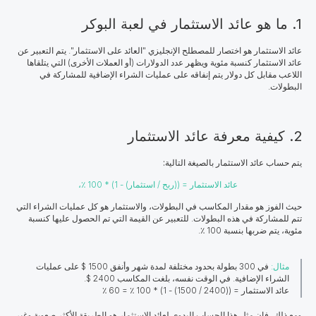
1. ما هو عائد الاستثمار في لعبة البوكر
عائد الاستثمار هو اختصار للمصطلح الإنجليزي "العائد على الاستثمار". يتم التعبير عن
عائد الاستثمار كنسبة مئوية ويظهر عدد الدولارات (أو العملات الأخرى) التي يتلقاها
اللاعب مقابل كل دولار يتم إنفاقه على عمليات الشراء الإضافية للمشاركة في
البطولات.
2. كيفية معرفة عائد الاستثمار
يتم حساب عائد الاستثمار بالصيغة التالية:
عائد الاستثمار = ((ربح / استثمار) - 1) * 100 ٪،
حيث
الفوز
هو مقدار المكاسب في البطولات،
والاستثمار
هو كل عمليات الشراء التي
تتم للمشاركة في هذه البطولات. للتعبير عن القيمة التي تم الحصول عليها كنسبة
مئوية، يتم ضربها بنسبة 100 ٪.
مثال:
في 300 بطولة بحدود مختلفة لمدة شهر وأنفق 1500 $ على عمليات
الشراء الإضافية. في الوقت نفسه، بلغت المكاسب 2400 $.
عائد الاستثمار = ((2400 / 1500) - 1) * 100 ٪ = 60 ٪
ومع ذلك، فإن مثل هذا الحساب اليدوي لعائد الاستثمار هو الطريقة الأكثر صعوبة وغير