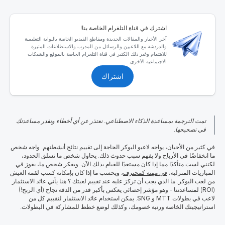
اشترك في قناة التلغرام الخاصة بنا!
آخر الأخبار والمقالات الجديدة ومقاطع الفيديو الخاصة بالبوابة التعليمية
والدردشة مع اللاعبين والرسائل من المدرب والاستطلاعات المثيرة
للاهتمام وغير ذلك الكثير في قناة التلغرام الخاصة بالموقع والشبكات
الاجتماعية الأخرى.
اشتراك
تمت الترجمة بمساعدة الذكاء الاصطناعي. نعتذر عن أي أخطاء ونقدر مساعدتك
في تصحيحها.
في كثير من الأحيان، يواجه لاعبو البوكر الحاجة إلى تقييم نتائج أنشطتهم. واجه شخص
ما انخفاضًا في الأرباح ولا يفهم سبب حدوث ذلك. يحاول شخص ما تسلق الحدود،
لكنني لست متأكدًا مما إذا كان مستعدًا للقيام بذلك الآن. ويفكر شخص ما، يفوز في
المباريات المنزلية،
في مهنة كمحترف
، ويحسب ما إذا كان بإمكانه كسب لقمة العيش
من لعب البوكر. ما الذي يجب أن تركز عليه عند تقييم لعبتك ؟ هنا يأتي
عائد الاستثمار
(
ROI
)
لمساعدتنا - وهو مؤشر إحصائي يعكس بأكبر قدر من الدقة نجاح (أي الربح!)
لاعب في بطولات
MTT
و
SNG
. يمكن استخدام عائد الاستثمار لتقييم كل من
استراتيجيتك الخاصة ورتبة خصومك، وكذلك لوضع خطط للمشاركة في البطولات.