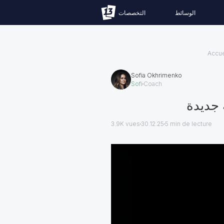
الوسائط
التخصصات
Accue
Sofia Okhrimenko
Sofi
Coach
 جديدة
3.9K vues
30.12.25
5
min de lecture