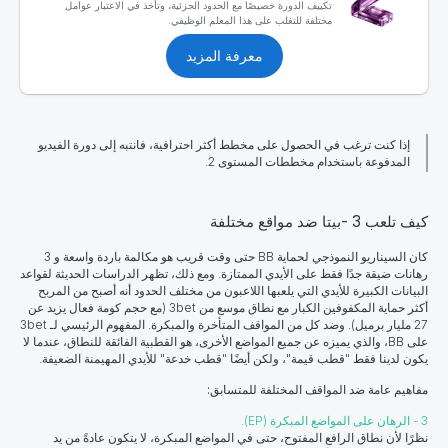
تكييف الدورة خصيصًا مع الحدود الجزئية، وتأخذ في الاعتبار عوامل
مختلفة للتغلب على هذا المعلم الوظيفي.
معرفة المزيد
إذا كنت ترغب في الحصول على مخطط أكثر احترافية، فانتبه إلى دورة الفيديو
المدفوعة باستخدام مخططات المستوى 2.
كيف تلعب 3 -بيتا ضد مواقع مختلفة
كان السيناريو النموذجي لحماية BB حتى وقت قريب هو مكالمة باردة واسعة و 3
رهانات ضيقة جدًا فقط على الأيدي الممتازة. ومع ذلك، تظهر الدراسات الحديثة لقواعد
البيانات الكبيرة للأيدي التي يلعبها اللاعبون من مختلف الحدود أنه أصبح من المربح
أكثر حماية المكفوفين الكبار مع نطاق موسع من 3bet (مع حجم كومة فعال يزيد عن
27 مليار برميل). وضد كل من المواقف المتأخرة والمبكرة. المفهوم الرئيسي لـ 3bet
على BB، والذي يميزه عن جميع المواضع الأخرى، هو القطبية الفائقة للنطاق، عندما لا
يكون لدينا فقط "قطب قيمة"، ولكن أيضًا "قطب خدعة" للأيدي المهيمنة الضعيفة.
مفاهيم عامة ضد المواقف المختلفة للمتسابق:
3 - الرهان على المواضع المبكرة (EP).
نظرًا لأن نطاق الرافع المفتوح، حتى في المواضع المبكرة، لا يتكون عادةً من يد