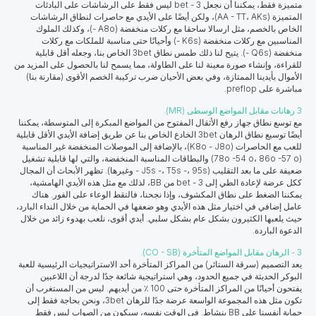
متميزة فقط، يمكننا أن نجعل 3 - bet ليس فقط على الرشاشات على البادئات
المتميزة (AA - TT، AKs)، ولكن أيضًا على الأيدي مع حاصرات لنطاق الرشاشات
الخاص بالخصم، مثل ارسالا ساحقا مع ركلات منخفضة (A8o -)، وكذلك الملوك
المناسبين مع ركلات منخفضة (K6s -) وأحيانًا حتى مناسبة للملكات مع ركلات
منخفضة (Q6s -). يتيح لنا ذلك طمس نطاق 3bet الخاص بنا، وجعله أقل قابلية
للقراءة، وإنشاء صورة معينة لنا على الطاولة، مما يسمح لنا بالحصول على المزيد من
الأموال بأيدينا الممتازة، وفي بعض الأحيان ضرب تركيبة الخصم الأقوى (مقارنة بنا)
مباشرة على preflop.
3 رهانات مقابل المواضع الوسطى (MR).
مع توسع نطاق جهاز رفع الأثقال المفتوح من المواضع المبكرة إلى المتوسطة، يمكننا
أيضًا توسيع نطاق الرهان 3bet الخادع الخاص بنا عن طريق إضافة الأيدي الأقل قابلية
للعب مع الحاصرات (K8o - J8o)، بالإضافة إلى الموصلات المنخفضة غير المناسبة
(78о -54 о، 86о -57 о) والبطاقات المناسبة المنخفضة، والتي لها قابلية تشغيل
ضعيفة على ما بعد التقليب (J5s -، T5s -، 95s - وغيرها). تظهر الأبحاث أن المجال
ككل عرضة لإعادة الطي إلى 3 - bet من BB، لذلك مع مثل هذه الأيدي الهامشية،
يمكننا الضغط على نطاق المكشوف، وإذا نجحنا، فالتقط الوعاء على الفور. هناك
عامل إضافي في اختيار مثل هذه الأيدي وهو ضعفها في الحماية من خلال النداء البارد،
حيث يلعبها الكثيرون بشكل عام بشكل سلبي. أيدي أقوى، نلعب بهدوء زائد من خلال
الدعوة الباردة.
3 - الرهان مقابل المواضع المتأخرة (CO - SB).
يعد التصميم (سرقة الستائر) من المراكز المتأخرة أحد الاستراتيجيات الرئيسية للعبة
البوكر الحديثة في جميع الحدود، وهي استراتيجية شائعة جدًا لدرجة أن اللاعبين
يفتحون أحيانًا من المراكز المتأخرة حتى 100 ٪ من أيديهم. ليس من المستغرب أن
تكون مثل هذه المجموعة الواسعة عرضة جدًا للرهان 3bet، ونحن بحاجة فقط إلى
حماية أنفسنا على BB بنشاط. في الوقت نفسه، سيكون من الصواب ليس فقط