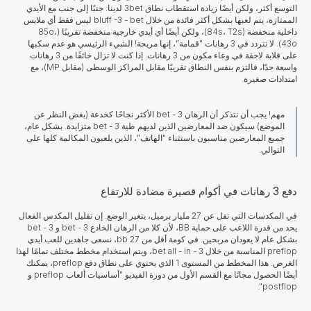
التوسع أكثر، ولكن أيضًا زيادة استقطاب نطاق 3bet لدينا: جنبًا إلى جنب مع الأيدي
الممتازة، يتم لعبها بشكل أكثر فائدة من خلال bluff -3 - bet ليس فقط أي ملابس
داخلية منخفضة (84s، T2s)، ولكن أيضًا أي أيدي خارجية منخفضة تقريبًا (85o،
43o). لا تتردد في 3 رهانات "قمامة"، إنها مربحة! الشيء الرئيسي هو عدم سكبها
على قلابة لاحقة في وعاء مكون من 3 رهانات. إذا كنت لا تزال خائفًا من 3 رهانات
واسعة جدًا، فالتزم بنفس النطاق تقريبًا مقابل المراكز الوسطى (مقابل MP)، مع
امتدادات صغيرة.
مهم! يجب أن نتذكر أن الرهان 3 - bet الأكثر نجاحًا كخدعة (بغض النظر عن
الموضع) سيكون ضد المعارضين الذين لديهم طية 3 - bet متزايدة. بشكل عام،
جميع المعارضين مناسبون باستثناء "الهاتف"، الذين يلعبون المكالمة كلها على
التوالي.
دفع 3 رهانات في أكوام قصيرة مضادة للارتفاع
في المكدسات التي تقل عن 27 مليار برميل، يتغير الوضع. إن تقليل المكدس الفعال
يحد من قدرة اللاعب على حماية BB، لأن كلا من الرهان الخادع 3 - bet و 3 - bet
بشكل عام لا يعودان مربحين. في كومة أقل من 27 bb، نسعى جاهدين للعب أيدي
preflop المناسبة من خلال 3 - bet all - in، ويتم استخدام مخطط مختلف تمامًا لهذا
الغرض. هذا المخطط من المستوى 1 الذي يحتوي على نطاق دفع preflop، يمكنك
أيضًا الحصول مجانًا مع القسم الأول من دورة الفيديو "أساسيات ألعاب preflop و
postflop".