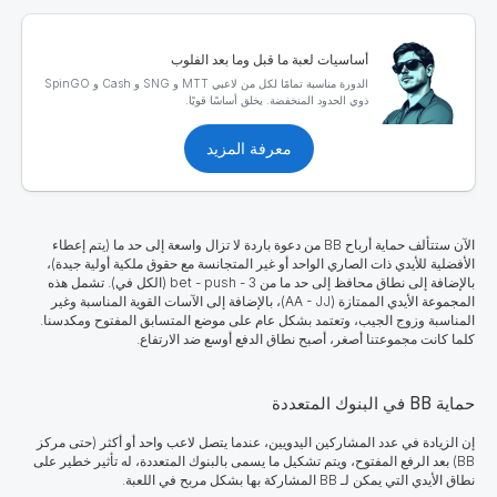
أساسيات لعبة ما قبل وما بعد الفلوب
الدورة مناسبة تمامًا لكل من لاعبي MTT و SNG و Cash و SpinGO
ذوي الحدود المنخفضة. يخلق أساسًا قويًا.
معرفة المزيد
الآن ستتألف حماية أرباح BB من دعوة باردة لا تزال واسعة إلى حد ما (يتم إعطاء
الأفضلية للأيدي ذات الصاري الواحد أو غير المتجانسة مع حقوق ملكية أولية جيدة)،
بالإضافة إلى نطاق محافظ إلى حد ما من 3 - bet - push (الكل في). تشمل هذه
المجموعة الأيدي الممتازة (AA - JJ)، بالإضافة إلى الآسات القوية المناسبة وغير
المناسبة وزوج الجيب، وتعتمد بشكل عام على موضع المتسابق المفتوح ومكدسنا.
كلما كانت مجموعتنا أصغر، أصبح نطاق الدفع أوسع ضد الارتفاع.
حماية BB في البنوك المتعددة
إن الزيادة في عدد المشاركين اليدويين، عندما يتصل لاعب واحد أو أكثر (حتى مركز
BB) بعد الرفع المفتوح، ويتم تشكيل ما يسمى بالبنوك المتعددة، له تأثير خطير على
نطاق الأيدي التي يمكن لـ BB المشاركة بها بشكل مربح في اللعبة.