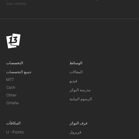
nos clients.
الوسائط
التخصصات
المقالات
جميع التخصصات
MTT
فيديو
Cash
مدرسة البوكر
Other
الرسوم البيانية
Omaha
غرف البوكر
المكافآت
فريرول
U - Points