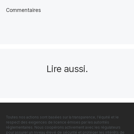
Commentaires
Lire aussi
.
Toutes nos actions sont basées sur la transparence, l'équité et le
respect des exigences de licence émises par les autorités
réglementaires. Nous coopérons activement avec les régulateurs
pour assurer un niveau élevé de sécurité et protéger les intérêts de