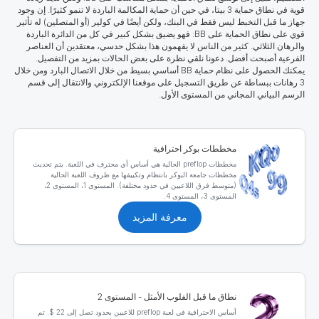
قوية في نطاق حماية 3 بيتا، في حين أن حماية المكالمة الباردة لا تنمو كثيرًا. إن وجود
جهاز ما قبل التخبط ليس فقط في البنك، ولكن أيضًا في كولير (أو المتصلين) له تأثير
قوي على نطاق الحماية على BB: فهو يضيق بشكل كبير في كل من الدائرة الباردة
والرهان الثلاثي. كثير من الناس لا يفهمون هذا بشكل حدسي، معتقدين أن العناصر
الفرعية أصبحت أفضل. دعونا نلقي نظرة على بعض الحالات بمزيد من التفصيل.
يمكنك الحصول على نظام حماية BB أساسي بسيط من خلال الاتصال البارد ومن خلال
3 رهانات ببساطة عن طريق التسجيل على موقعنا الإلكتروني والانتقال إلى قسم
الرسم البياني المجاني من المستوى الأول.
مخططات بوكر احترافية
مخططات preflop الحالية هي أساس أي محترف في اللعبة. يتم تحديث
مخططات جامعة البوكر بانتظام وتكييفها مع ظروف اللعبة الحالية
(متوسط فرق اللاعبين في حدود مختلفة). المستوى 1، المستوى 2،
المستوى 3، المستوى 4.
معرفة المزيد
نطاق ما قبل الفلوب الأمثل - المستوى 2
أساس الاحترافية في لعبة preflop للاعبين بحدود تصل إلى 22 $. تم