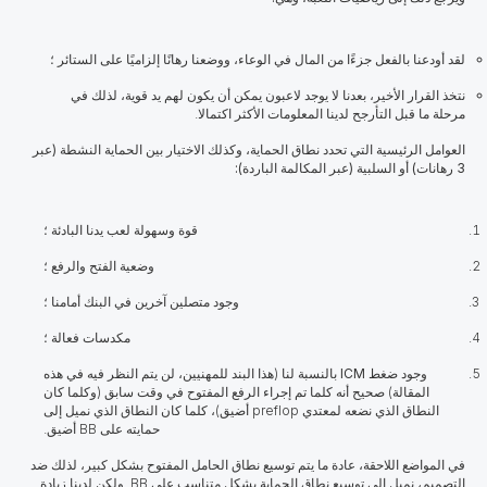
لقد أودعنا بالفعل جزءًا من المال في الوعاء، ووضعنا رهانًا إلزاميًا على الستائر ؛
نتخذ القرار الأخير، بعدنا لا يوجد لاعبون يمكن أن يكون لهم يد قوية، لذلك في
مرحلة ما قبل التأرجح لدينا المعلومات الأكثر اكتمالا.
العوامل الرئيسية التي تحدد نطاق الحماية، وكذلك الاختيار بين الحماية النشطة (عبر
3 رهانات) أو السلبية (عبر المكالمة الباردة):
قوة وسهولة لعب يدنا البادئة ؛
وضعية الفتح والرفع ؛
وجود متصلين آخرين في البنك أمامنا ؛
مكدسات فعالة ؛
وجود ضغط
ICM
بالنسبة لنا (هذا البند للمهنيين، لن يتم النظر فيه في هذه
المقالة) صحيح أنه كلما تم إجراء الرفع المفتوح في وقت سابق (وكلما كان
النطاق الذي نضعه لمعتدي preflop أضيق)، كلما كان النطاق الذي نميل إلى
حمايته على BB
أضيق.
في المواضع اللاحقة، عادة ما يتم توسيع نطاق الحامل المفتوح بشكل كبير، لذلك ضد
التصميم، نميل إلى توسيع نطاق الحماية بشكل متناسب على BB. ولكن لدينا زيادة