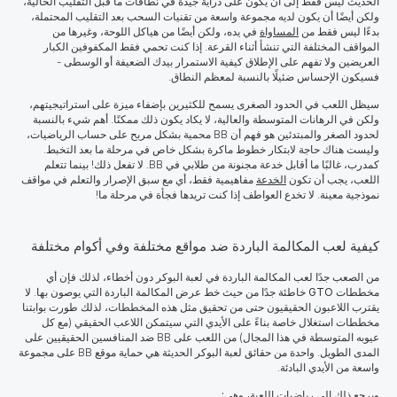
الحديث ليس فقط إلى أن يكون على دراية جيدة في نطاقات ما قبل التقليب الحالية،
ولكن أيضًا أن يكون لديه مجموعة واسعة من تقنيات السحب بعد التقليب المحتملة،
بدءًا ليس فقط من
المساواة
في يده، ولكن أيضًا من هياكل اللوحة، وغيرها من
المواقف المختلفة التي تنشأ أثناء القرعة. إذا كنت تحمي فقط المكفوفين الكبار
العريضين ولا تفهم على الإطلاق كيفية الاستمرار بيدك الضعيفة أو الوسطى -
فسيكون الإحساس ضئيلًا بالنسبة لمعظم النطاق.
سيظل اللعب في الحدود الصغرى يسمح للكثيرين بإضفاء ميزة على استراتيجيتهم،
ولكن في الرهانات المتوسطة والعالية، لا يكاد يكون ذلك ممكنًا. أهم شيء بالنسبة
لحدود الصغر والمبتدئين هو فهم أن BB محمية بشكل مربح على حساب الرياضيات،
وليست هناك حاجة لابتكار خطوط ماكرة بشكل خاص في مرحلة ما بعد التخبط.
كمدرب، غالبًا ما أقابل خدعة مجنونة من طلابي في BB. لا تفعل ذلك! بينما تتعلم
اللعب، يجب أن تكون
الخدعة
مفاهيمية فقط، أي مع سبق الإصرار والتعلم في مواقف
نموذجية معينة. لا تخدع العواطف إذا كنت تريدها فجأة في مرحلة ما!
كيفية لعب المكالمة الباردة ضد مواقع مختلفة وفي أكوام مختلفة
من الصعب جدًا لعب المكالمة الباردة في لعبة البوكر دون أخطاء، لذلك فإن أي
مخططات
GTO
خاطئة جدًا من حيث خط عرض المكالمة الباردة التي يوصون بها. لا
يقترب اللاعبون الحقيقيون حتى من تحقيق مثل هذه المخططات، لذلك طورت بوابتنا
مخططات استغلال خاصة بناءً على الأيدي التي سيتمكن اللاعب الحقيقي (مع كل
عيوبه المتوسطة في هذا المجال) من اللعب على BB ضد المنافسين الحقيقيين على
المدى الطويل.
واحدة من حقائق لعبة البوكر الحديثة هي حماية موقع BB على مجموعة
واسعة من الأيدي البادئة.
ويرجع ذلك إلى رياضيات اللعبة، وهي: