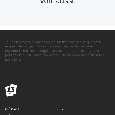
Voir aussi
.
Toutes nos actions sont basées sur la transparence, l'équité et le
respect des exigences de licence émises par les autorités
réglementaires. Nous coopérons activement avec les régulateurs
pour assurer un niveau élevé de sécurité et protéger les intérêts de
nos clients.
מדיה
דיסציפלינות