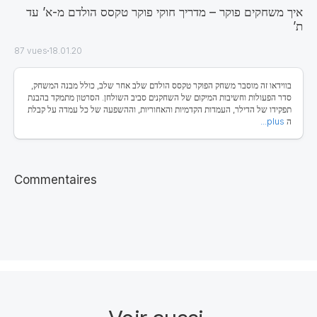
איך משחקים פוקר – מדריך חוקי פוקר טקסס הולדם מ-א’ עד
ת’
87 vues
18.01.20
בווידאו זה מוסבר משחק הפוקר טקסס הולדם שלב אחר שלב, כולל מבנה המשחק,
סדר הפעולות וחשיבות המיקום של השחקנים סביב השולחן. הסרטון מתמקד בהבנת
תפקידו של הדילר, העמדות הקדמיות והאחוריות, וההשפעה של כל עמדה על קבלת
ה
plus...
Commentaires