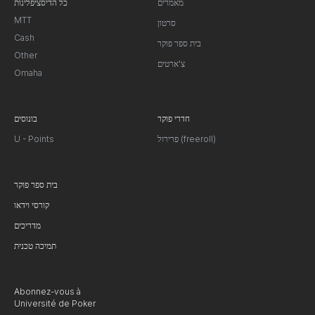
מאמרים
כל הדיסציפלינות
MTT
סרטון
Cash
בית ספר פוקר
Other
צ'ארטים
Omaha
חדרי פוקר
בונוסים
פרירול (freeroll)
U - Points
בית ספר פוקר
קורסי וידאו
מדריכים
תמיכה טכנית
Abonnez-vous à
Université de Poker