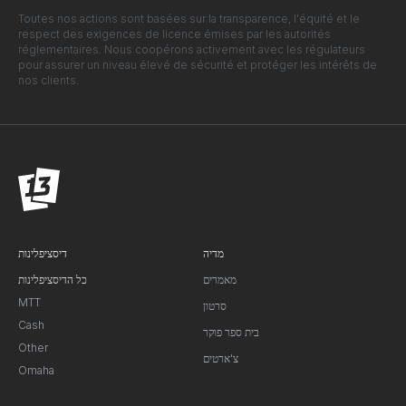
Toutes nos actions sont basées sur la transparence, l'équité et le
respect des exigences de licence émises par les autorités
réglementaires. Nous coopérons activement avec les régulateurs
pour assurer un niveau élevé de sécurité et protéger les intérêts de
nos clients.
מדיה
דיסציפלינות
מאמרים
כל הדיסציפלינות
MTT
סרטון
Cash
בית ספר פוקר
Other
צ'ארטים
Omaha