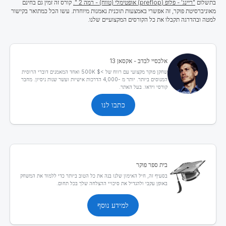
בתשלום
"ריינג' - פלופ (preflop) אופטימלי (טווח) - רמה 2 ".
קורס זה זמין גם בחינם
מאוניברסיטת פוקר, זה אפשרי באמצעות תוכנית נאמנות מיוחדת. עשו הכל כמתואר בקישור
למטה ובהדרגה תקבלו את כל הקורסים המקצועיים שלנו.
אלכסיי לבדב - אקסאן 13
שחקן פוקר מקצועי עם רווח של >$ 500K ואחד המאמנים דוברי הרוסית
המנוסים ביותר. יותר מ -4,000 הדרכות אישיות ועשר שנות ניסיון. מחבר
קורסי וידאו. בעל האתר.
כתבו לנו
בית ספר פוקר
בסעיף זה, חיל האימון שלנו בנה את כל הטוב ביותר כדי ללמוד את המשחק
באופן עקבי ולהגדיל את סיכויי ההצלחה שלך בכל תחום.
למידע נוסף