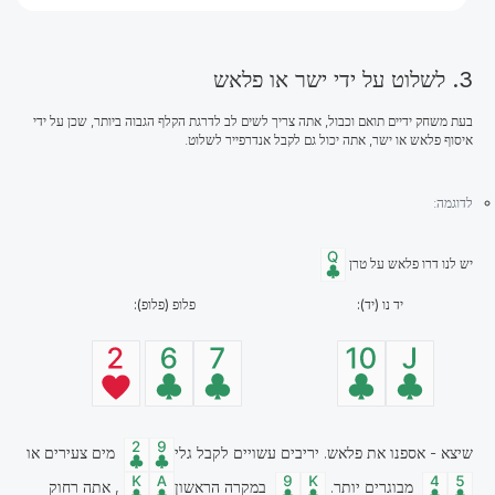
3. לשלוט על ידי ישר או פלאש
בעת משחק ידיים תואם וכבול, אתה צריך לשים לב לדרגת הקלף הגבוה ביותר, שכן על ידי
איסוף פלאש או ישר, אתה יכול גם לקבל אנדרפייר לשלוט.
לדוגמה:
יש לנו דרו פלאש על טרן
יד נו (יד):
פלופ (פלופ):
שיצא - אספנו את פלאש. יריבים עשויים לקבל גלי
מים צעירים או
מבוגרים יותר.
במקרה הראשון
, אתה רחוק