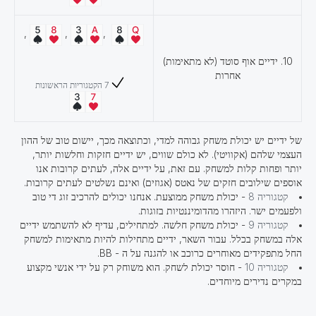
,
,
,
10. ידיים אוף סוטד (לא מתאימות)
אחרות
7 הקטגוריות הראשונות
של ידיים יש יכולת משחק גבוהה למדי, וכתוצאה מכך, יישום טוב של ההון
העצמי שלהם (אקוויטי). לא כולם שווים, יש ידיים חזקות וחלשות יותר,
יותר ופחות קלות למשחק. עם זאת, על ידיים אלה, לעתים קרובות אנו
אוספים שילובים חזקים של נאטס (אגוזים) ואינם נשלטים לעתים קרובות.
קטגוריה 8
- יכולת משחק ממוצעת. אנחנו יכולים להרכיב זוג די טוב
ולפעמים ישר. היזהרו מהדומיננטיות בזוגות.
קטגוריה 9
- יכולת משחק חלשה. למתחילים, עדיף לא להשתמש ידיים
אלה במשחק בכלל. עבור השאר, ידיים מתחילות להיות מתאימות למשחק
החל מתפקידים מאוחרים כרוכב או להגנה על ה - BB.
קטגוריה 10
- חוסר יכולת לשחק. הוא משוחק רק על ידי אנשי מקצוע
במקרים נדירים מיוחדים.