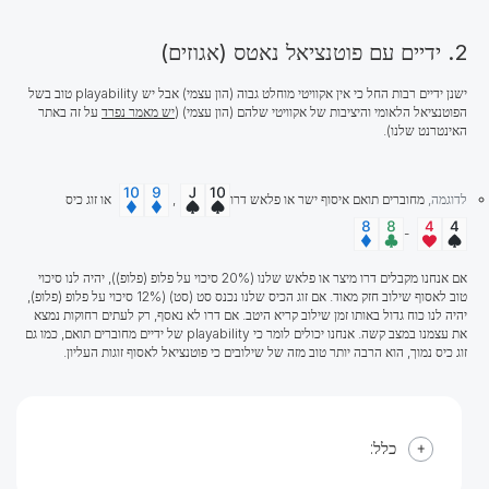
2. ידיים עם פוטנציאל נאטס (אגוזים)
ישנן ידיים רבות החל כי אין אקוויטי מוחלט גבוה (הון עצמי) אבל יש playability טוב בשל
הפוטנציאל הלאומי והיציבות של אקוויטי שלהם (הון עצמי) (
יש מאמר נפרד
על זה באתר
האינטרנט שלנו).
לדוגמה,
מחוברים תואם איסוף ישר או פלאש דרו
,
או זוג כיס
-
אם אנחנו מקבלים דרו מיצר או פלאש שלנו (20% סיכוי על פלופ (פלופ)), יהיה לנו סיכוי
טוב לאסוף שילוב חזק מאוד. אם זוג הכיס שלנו נכנס סט (סט) (12% סיכוי על פלופ (פלופ),
יהיה לנו כוח גדול באותו זמן שילוב קריא היטב. אם דרו לא נאסף, רק לעתים רחוקות נמצא
את עצמנו במצב קשה. אנחנו יכולים לומר כי playability של ידיים מחוברים תואם, כמו גם
זוג כיס נמוך, הוא הרבה יותר טוב מזה של שילובים כי פוטנציאל לאסוף זוגות העליון.
כלל: