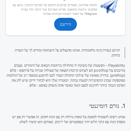
חדשות אחרונות, מאמרים וסרטונים חדשים של הפורטל החינוכי, צ'אט עם
שחקנים, הודעות מהמאמן, סקרים מעניינים ועוד הרבה יותר בערוץ
Telegram של האתר ורשתות חברתיות אחרות.
הירשם
תורגם בעזרת בינה מלאכותית. אנחנו מתנצלים על השגיאות ומודים לך על העזרה
בתיקון.
Playability – הפשטות של משיכת יד מתחילה ברחובות הבאים של הימורים. מצבים
מורכבים על postflop הם לעתים קרובות תוצאה של פעולות שגויות על פרהפופ - פלופ
(preflop). בחירה מאוזנת של שילובי התחלה תעזור לכם להימנע ממספר רב של החלטות
מפוקפקות שבהן ההסתברות לטעות גבוהה. המטרה שלך היא לבחור ידיים שיש להן את
הסיכון הנמוך ביותר להיכנס למצב קשה כאשר אתה משחק בפוסט - פלופ.
1. גורם דומיננטי
אנחנו רוצים להצטרף למאבק על קופות גדולות רק עם זוגות חזקים. זה אפשרי רק אם יש
מספיק זוגות עם קיקר חלש יותר בספקטרום של יריבים, שאיתם הוא ימשיך לשחק.