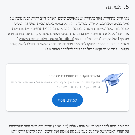
5. מסקנה
מאז ידיים מתחילות פוקר בתחילה יש מאפיינים שונים, השחקן חייב להיות הבנה טובה של
אילו מצבים וכיצד משחק ידיים מסוימות. זהו חלק בסיסי באסטרטגיית המשחק. הבסיס
למקצועיות שלך ולאיכות המשחק. ב פוקר, זה נקרא לרוב (נקרא) תרשים ידיים מתחילות.
אתה יכול לקבל את תרשים ידיים ההתחלה הבסיסי מאוניברסיטת פוקר בחינם, כמו גם וידאו
מסעיף 1 של הקורס "פרה - פלופ - פלופ (
preflop) ופוסט - פלופ יסודות המשחק
".
צ'ארטים יחד עם הסרטון יספקו לכם מייד אסטרטגיית התחלה מצוינת. תוכלו להשיג אותם
בקלות על ידי יצירת וקישור של
חדר אחד לכל חדר
באתר שלנו.
הכשרת פוקר חינם מאוניברסיטת פוקר
לשחקנים שחיברו חדרי פוקר דרך תוכנית השותפים של אוניברסיטת פוקר יש
הזדמנות לקבל בונוסים חינוכיים מעולים.
למידע נוסף
אם אתה רוצה לקבל אסטרטגיות פרה - פלופ (preflop) טובות ומפורטות יותר המבוססות
על הנוהג האמיתי של שחקנים בעלי מגבלות נמוכות ושל יריבים, תוכל לרכוש קורס וידאו