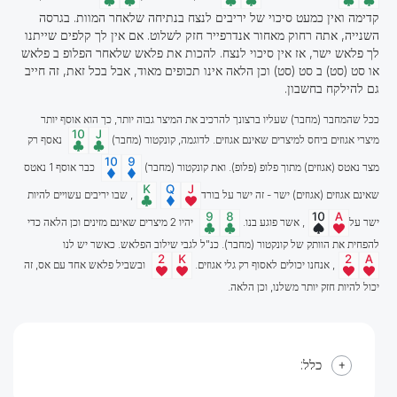
קדימה ואין כמעט סיכוי של יריבים לנצח בנתיחה שלאחר המוות. בגרסה
השנייה, אתה רחוק מאחור אנדרפייר חזק לשלוט. אם אין לך קלפים שייתנו
לך פלאש ישר, אז אין סיכוי לנצח. להכות את פלאש שלאחר הפלופ ב פלאש
או סט (סט) ב סט (סט) וכן הלאה אינו תכופים מאוד, אבל בכל זאת, זה חייב
גם להילקח בחשבון.
ככל שהמחבר (מחבר) שעליו ברצונך להרכיב את המיצר גבוה יותר, כך הוא אוסף יותר
מיצרי אגוזים ביחס למיצרים שאינם אגוזים. לדוגמה, קונקטור (מחבר)
נאסף רק
מצר נאטס (אגוזים) מתוך פלופ (פלופ). ואת קונקטור (מחבר)
כבר אוסף 1 נאטס
שאינם אגוזים (אגוזים) ישר - זה ישר על בורד
, שבו יריבים עשויים להיות
ישר על
, אשר פוגע בנו.
יהיו 2 מיצרים שאינם מזינים וכן הלאה כדי
להפחית את הוותק של קונקטור (מחבר). כנ"ל לגבי שילוב הפלאש. כאשר יש לנו
, אנחנו יכולים לאסוף רק גלי אגוזים.
ובשביל פלאש אחד עם אס, זה
יכול להיות חזק יותר משלנו, וכן הלאה.
כלל: