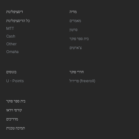
מדיה
דיסציפלינות
מאמרים
כל הדיסציפלינות
MTT
סרטון
Cash
בית ספר פוקר
Other
צ'ארטים
Omaha
חדרי פוקר
בונוסים
פרירול (freeroll)
U - Points
בית ספר פוקר
קורסי וידאו
מדריכים
תמיכה טכנית