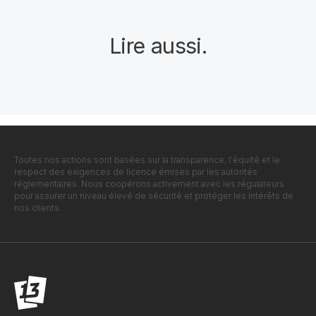
Lire aussi
.
Toutes nos actions sont basées sur la transparence, l'équité et le
respect des exigences de licence émises par les autorités
réglementaires. Nous coopérons activement avec les régulateurs
pour assurer un niveau élevé de sécurité et protéger les intérêts de
nos clients.