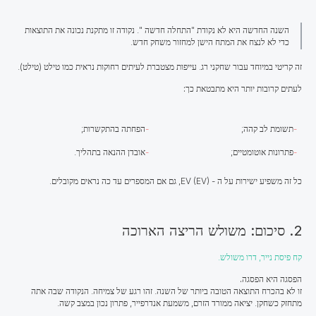
השנה החדשה היא לא נקודת "התחלה חדשה ". נקודה זו מתקנת נכונה את התוצאות
כדי לא לנצח את המתח הישן למחזור משחק חדש.
זה קריטי במיוחד עבור שחקני רג. עייפות מצטברת לעיתים רחוקות נראית כמו טילט (טילט).
לעתים קרובות יותר היא מתבטאת כך:
תשומת לב קהה;
הפחתה בהתקשרות;
פתרונות אוטומטיים;
אובדן ההנאה בתהליך.
כל זה משפיע ישירות על ה - EV (EV), גם אם המספרים עד כה נראים מקובלים.
2. סיכום: משולש הריצה הארוכה
קח פיסת נייר, דרו משולש.
הפסגה היא הפסגה.
זו לא בהכרח התוצאה הטובה ביותר של השנה. זהו רגע של צמיחה. הנקודה שבה אתה
מתחזק כשחקן. יציאה ממורד הזרם, משמעת אנדרפייר, פתרון נכון במצב קשה.