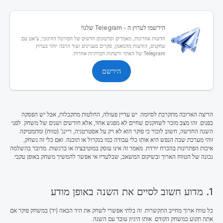
הירשמו לערוץ ה - Telegram שלנו!
חדשות אחרונות, מאמרים וסרטונים חדשים של הפורטל החינוכי, צ'אט עם
שחקנים, הודעות מהמאמן, סקרים מעניינים ועוד הרבה יותר בערוץ
Telegram של האתר ורשתות חברתיות אחרות.
הירשם
הריצה הארוכה מתקרבת לסיומה. יש עדיין פעולה, החלטות מתקבלות, אבל יש הפסקה
בפנים. זהו מצב מוכר לשחקנים שחיים לא מפגש אחד, אלא חודשים ושנים של משחק. לפני
השנה החדשה, חשוב לזכור כי פוקר הוא לא רק על אסטרטגיה, ריינג' (טווח) ומתמטיקה.
זוהי מערכת שבה הנפש היא אותו כלי עבודה כמו בנקרול או תוכנה. ואם כלי זה נשחק,
איכות הפתרונות בהכרח יורדת. מאמר זה אינו עוסק במוטיבציה או ברגשות. מדובר בהשלמה
נכונה של הטווח הארוך ובשיקום המשאב, שבלעדיו אי אפשר להמשיך משחק באופן עקבי.
1. מדוע חשוב לסיים את השנה באופן מודע
כל טווח ארוך מחייב התקשרות. זה בלתי אפשרי לשחק את היד הבאה (יד) במשחק פוקר אם
אתה תקוע במשחק הקודם. אותו היגיון עובד עם השנה.