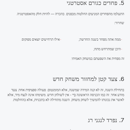
5. פחדים כגורם אסטרטגי
התעלמו מהפחדים המניעים החלטות מבפנים. בהכרה — להיות חלק מהאסטרטגיה.
שחרור:
ממה אתה מפחד בשנה החדשה;
אילו תרחישים יוצאים מפוקוס.
היכן שמתרחש מתח;
זה מפחית את השפעתם במשחק האמיתי.
6. צעד קטן למחזור משחק חדש
בתחילת השנה, זה לא קנה המידה שמשנה, אלא המומנטום. פעולה ספציפית אחת. צעד
מודע אחד. זה כמו הכניסה הראשונה בַּּיי - אין לשולחן חדש. משימתו אינה לנצח מיד, אלא
לאשר את נכונותו להמשיך לשחק משחק. השנה מתחילה לא בתכניות, אלא בהחלטות.
7. נפרד לנגני רג