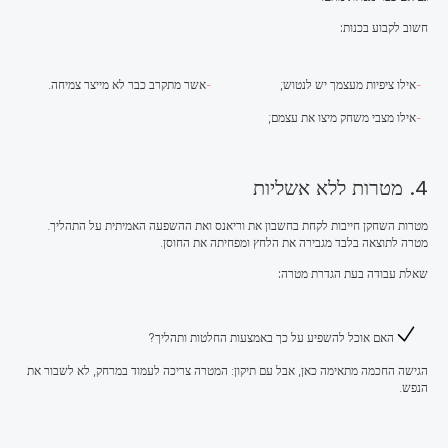
חשוב לקבוע בכנות:
אילו ציפיות מעצמך יש לנטוש;
אשר מתקרב כבר לא מייצר צמיחה.
אילו מצבי משחק מיצו את עצמם;
4. מטרות ללא אשליות
מטרות השחקן חייבות לקחת בחשבון את וריאנס ואת ההשפעה האמיתית על התהליך.
מטרה לתוצאה בלבד מגבירה את הלחץ ומפחיתה את החוסן.
שאלת עבודה בעת הגדרת מטרה:
האם אוכל להשפיע על כך באמצעות החלטות ותהליך?
הגישה החכמה
מתאימה כאן, אבל עם תיקון: המטרה צריכה לעמוד במרחק, לא לשבור את
הנפש.