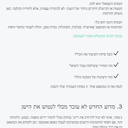
הבסיס השמאלי הוא לקח.
הטעות או הכישלון היקרים ביותר של השנה. לא לביקורת עצמית, אלא לחוויית הקלטה. כאן
משחק הקיימות.
הבסיס הימני הוא כלי.
המיומנות או המשאב שאישרת. סבלנות, הסתגלות, בקרת מצב, יכולת לעמוד בחוסר ודאות.
עכשיו הביטו במשולש ואמרו לעצמכם:
כיצד פיתח השיעור את הכלי?
מה המחיר ששילמת עבור השיא?
מהי היציבות של המבנה כולו?
לנסח את זה במשפט אחד. זו נוסחת העבודה שלך השנה.
3. מדוע החדש לא עובד מבלי לנטוש את הישן
ב פוקר, אתה לא יכול להרחיב את ריינג' (טווח) מבלי להסיר ידיים נוספות. בנפש, הלוגיקה
זהה. אם דפוסי ההתנהגות הישנים ממשיכים לעבוד באופן אוטומטי, הם לוקחים את המשאב.
גם אם כבר נגמלת מהם.