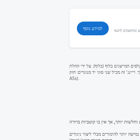
למידע נוסף
 קבוע ומותאמים לתנאי
לפים המייצגים בלוף (בלוף). על ידי החלת
יל שני סוגי יד מנוגדים: חזק (JJ+) וחלש (A2s -
A5s).
 גמישה יותר להימורים מבלי ליצור ניגודים