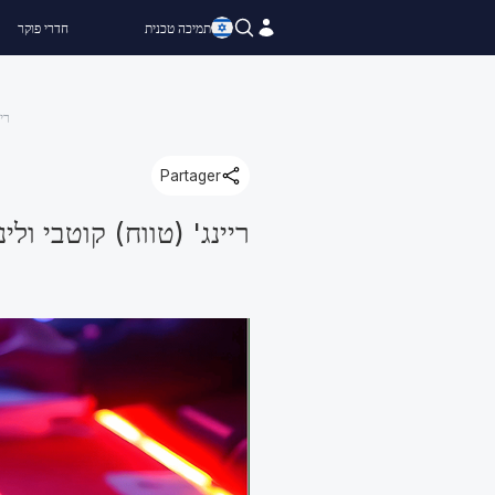
תמיכה טכנית
חדרי פוקר
רי
Partager
ריינג' (טווח) קוטבי ו