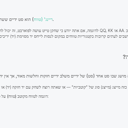
הוא סט ידיים ששחקן יכול להחזיק בנקודה מסוימת במשחק.
ריינג' (טווח
)
לדוגמה, אם אתה יודע כי שחקן טייט עושה לפוארבט, זה יכול להיות כי ריינג' שלהם (טווח) כולל ידי
ח) כזה מייצג (מייצג) סוג של "קוטביות" — או שאתה רוצה לשחק עם יד חזקה (יד) א
דוגמה לטווח מקוטב (טווח) על פרהפלופ - פלופ (ריינג') עשוי להיראות כך: