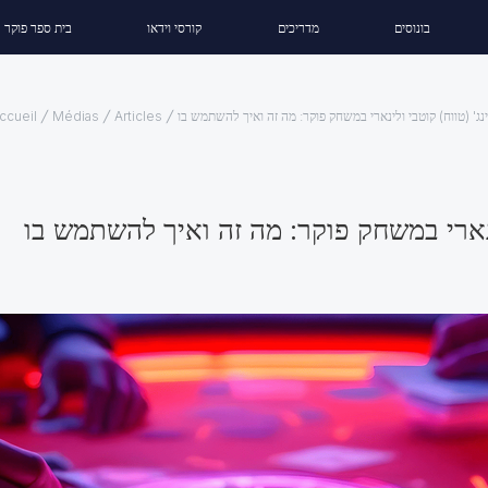
בונוסים
מדריכים
קורסי וידאו
בית ספר פוקר
ינג' (טווח) קוטבי ולינארי במשחק פוקר: מה זה ואיך להשתמש בו
Articles
Médias
ccueil
לינארי במשחק פוקר: מה זה ואיך להשתמש בו