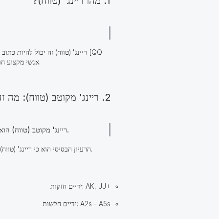
1. מהו ריינג' (טווח)?
+], כלומר, כל ידיים המתחילות ב - QQ. אנשי מקצוע חושבים לעתים קרובות בקטגוריות טווחים במקום לנסות לייחס יד מסוימת (יד) יריבים.
2. ריינג' מקוטב (טווח): מה זה?
הוא מושג שבו סט אחד (סט) של ידיים משלב ידיים חזקות וחלשות מאוד, אך אין ידיים "אמצעיות" שתופסות עמדה בינונית.
ריינג' מקוטב (טווח)
עם קלפים חלשים למדי.
הרעיון הבסיסי הוא כי ריינג' (טוו
ידיים חזקות: AK, JJ+
ידיים חלשות: A2s - A5s