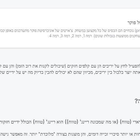
 פוקר
צ'ארטים פרה פלופ (preflop) נוכחיים הם הבסיס של כל מקצוען במשחק. צ'ארטים של אוניברסיטת פוקר מתעדכנים באופן
עות בגבולות שונים). רמה 1, רמה 2, רמה 3, רמה 4.
 להפעיל לחץ על יריבים הן עם קלפים חזקים (שיכולים לקנות את רוב הזמן) והן עם ק
תה יוצר בלבול בין יריבים, מכיוון שהם לא יכולים להבין בדיוק מה יש על ידיים שלך. ריינג' זה מכ
יארי
פחות או יותר סיכויי זכייה דומים, והן מוצגות בצורה "מלוכדת" יותר. זה מאפשר גישה