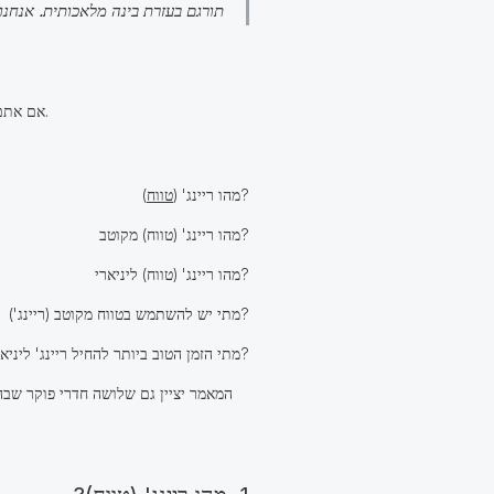
תורגם בעזרת בינה מלאכותית. אנחנו
אם אתם מכירים פוקר, בטח שמעתם על טווחים מקוטבים ולינאריים. אלה מושגי מפתח שחשוב להבין אם אתה רוצה להצליח במשחק.
)?
מהו ריינג' (
טווח
מהו ריינג' (טווח) מקוטב?
מהו ריינג' (טווח) ליניארי?
מתי יש להשתמש בטווח מקוטב (ריינג')?
מתי הזמן הטוב ביותר להחיל ריינג' ליניארי (טווח)?
המאמר יציין גם שלושה חדרי פוקר שב