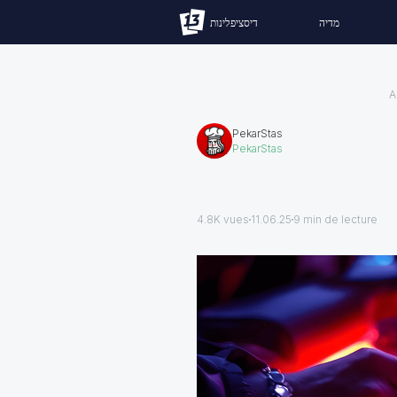
מדיה
דיסציפלינות
A
PekarStas
PekarStas
4.8K vues
11.06.25
9
min de lecture