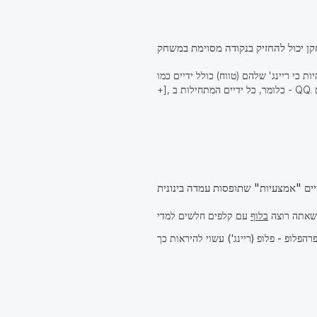
ים כמו QQ, KK או AA. ריינג' (טווח) זה יכול להיות כתוב כ [QQ
ו שאתה רוצה
בלוף