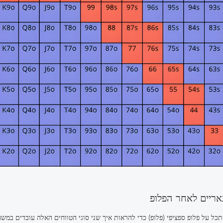
ל על פלופ ספציפי (פלופ) כדי להראות איך שני סוגי הטווחים האלה עובדים במשחק אמיתי. נניח שפתחת ר