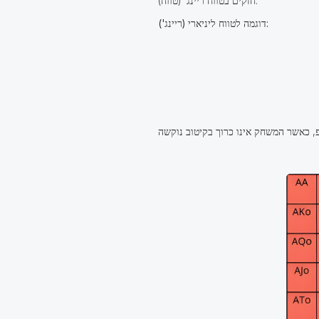
חזקים בטווח ריינג' (טווח).
דוגמה לטווח ליניארי (ריינג'):