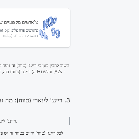
צ'ארטים מקצועיים של
המשחק הנוכחיים (קבוצות שחקנים ממוצ
חשוב להבין כאן כי ריינג' (טווח) זה נועד
ריינג' (טווח) כזה, א
3. ריינג' לינארי (טווח): מה זה?
(טווח) (או מה שמכונה ריינג' (טווח)) הוא ריינג' (טווח) הכולל ידיים חזקות וחלשות יותר, אך אין בו קוטביות ברורה.
ריינג' לינ
לכל ריינג' (טווח) ידיים בטווח זה יש 