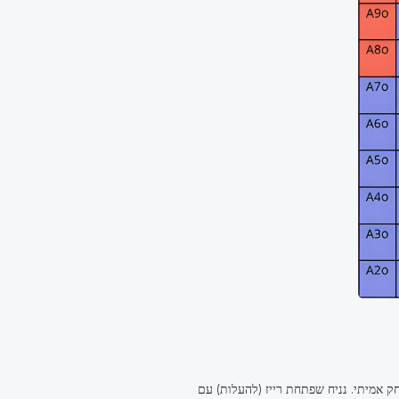
ייז (להעלות) עם CO עם ריינג' (טווח), כמו בדוגמה