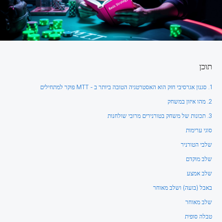
תוכן
1. סגנון אגרסיבי חזק הוא האסטרטגיה הטובה ביותר ב - MTT פוקר למתחילים
2. מהו איזון במשחק
3. תכונות של משחק בטורנירים מרובי שולחנות
סוגי ערימות
שלבי הטורניר
שלב מוקדם
שלב אמצע
באבל (בועה) ושלב מאוחר
שלב מאוחר
טבלה סופית