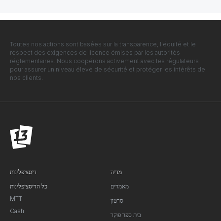
Toutes nos actions sont basées sur la transparence, l'équité et le
respect des exigences de licence émises par les autorités
réglementaires. Nous coopérons activement avec les régulateurs
pour assurer un niveau élevé de sécurité et protéger les intérêts de
nos clients.
מדיה
דיסציפלינות
מאמרים
כל הדיסציפלינות
MTT
סרטון
Cash
בית ספר פוקר