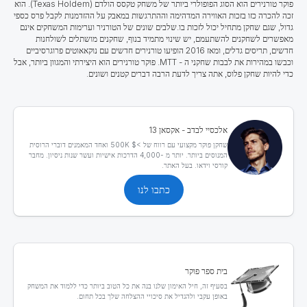
פוקר טורנירים הוא הסוג הפופולרי ביותר של משחק טקסס הולדם (Texas Holdem). הוא
זכה להכרה כזו בזכות האווירה המדהימה וההתרגשות במאבק על ההזדמנות לקבל פרס כספי
גדול, שגם שחקן מתחיל יכול לזכות בו.
שלבים שונים של הטורניר וערימות המשחקים אינם
מאפשרים לשחקנים להשתעמם
, יש שינוי מתמיד בנוף, שחקנים מושתלים לשולחנות
חדשים, תריסים גדלים, ומאז 2016 הופיעו טורנירים חדשים עם נוקאאוטים פרוגרסיביים
וכבשו במהירות את לבבות שחקני ה - MTT. פוקר טורנירים הוא היצירתי והמגוון ביותר, אבל
כדי להיות שחקן פלוס, אתה צריך לדעת הרבה דברים קטנים ושונים.
אלכסיי לבדב - אקסאן 13
שחקן פוקר מקצועי עם רווח של >$ 500K ואחד המאמנים דוברי הרוסית
המנוסים ביותר. יותר מ -4,000 הדרכות אישיות ועשר שנות ניסיון. מחבר
קורסי וידאו. בעל האתר.
כתבו לנו
בית ספר פוקר
בסעיף זה, חיל האימון שלנו בנה את כל הטוב ביותר כדי ללמוד את המשחק
באופן עקבי ולהגדיל את סיכויי ההצלחה שלך בכל תחום.