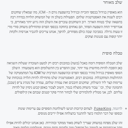
שלב מאוחר
הוא מאופיין בגידול בכספי הזכייה ובגידול בהשפעת גורם ה
- ICM, מה שמאלץ שחקנים
רבים לשנות את האסטרטגיה שלהם. הפעולות בשלב זה של המשחק תלויות במידה רבה
בתוצאה שלך בטווח הארוך. רוב השחקנים עוברים את השלב הזה גרוע יותר מאחרים, כי
אנדרפייר תחת השפעת הפחד, הם נאחזים בחוזקה בכספי הפרס ומתחילים משחק סודי מדי.
זו טעות גדולה. בסביבה שבה כולם מפחדים, להיפך, אנחנו צריכים להגביר אגרסיה ולקחת
יותר קופות עם סגנונות וצוקים.
טבלה סופית
שלב הטבלה הסופית דומה באבל (בועה) במובנים רבים רק למעט העובדה שעלות השגיאה
כאן הופכת להיות מוחשית עוד יותר, שכן ההפרש בין התשלומים הוא משמעותי. השלב
הסופי מאופיין בגידול מהיר בכספי הפרס ובהשפעה המרבית של
ICM
על המתמטיקה של
ההחלטות המתקבלות. במובנים רבים, האסטרטגיה שלנו מתחילה להיות תלויה בנוכחות של
ערימות קצר ליד השולחן, שחקנים חובבים ואת עמדה שלהם, עמדה של מנהיג צ'יפ (שבב),
התמונה שלך, וכו ' עבור משחק מוצלח בגמר, חשוב לצבור באופן קבוע ניסיון של להיות
עליהם. לכן, אני ממליץ לתלמידים שלי לבחור חדרי פוקר קטנים שבהם אין קילופולים.
לדוגמה,
PokerKing
. לעתים קרובות תגיעו לשולחנות הסופיים עם ערימות שונות
ובסופו של דבר תלמדו כיצד להתנגד בהצלחה אפילו יריבים מנוסים.
זהו שלב מפתח במשחק שצריך לשחק מאוד ממוקד ובזהירות. כאן אנחנו יכולים להיות אפילו
יותר אגרסיביים או לשמור על פרופיל נמוך ולחכות ידיים טובות. פעולותינו תלויות מאוד