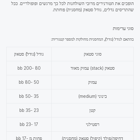
הופכים את הטורנירים מרובי השולחנות לכל כך מרגשים ופופולריים. ככל
שהתריסים גדלים, גודל סטאק (מחסנית) פוחתת.
סוגי ערימות
בהתאם לגודל (גודל), המחסניות מחולקות למספר קטגוריות:
סוגי סטאק
גודל (גודל) סטאק
סטאק (stack) עמוק מאוד
80 -200 bb
עמוק
50 -80 bb
בינוני (medium)
35 -50 bb
קטן
23 -35 bb
רסטילני
17 -23 bb
דחיפה/פולד (קיפול) סטאק (מחסנית)
פחות מ -17 bb