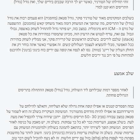
זוהי תחילתו של הטורניר, כאשר יש לך הרבה שבבים בידיים שלך, ואת גודל (גודל)
התריסים הוא קטן למדי.
בשלבים המוקדמים מאוד של טורניר פוקר, גודל סטאק (מחסנית) הוא פעמים רבות את גודל
(גודל) של התריסים, מה שהופך את המשחק דומה מאוד משחקי קאש (מזומנים). ההשפעה
של גורם
ה
- ICM היא מינימלית. במצב כזה, יש פיתוי גדול להתחיל לשחק באשפה, גבולי
וגבול. עם זאת, עדיף לנטוש את הרעיון הזה, מכיוון שתמסרו במהירות את כל סטאק
(stack) שלכם ליריבים. בשלבים הראשונים של קריירת פוקר, אני ממליץ לשחק בזהירות
ככל האפשר, מבלי להמציא לעצמך תעלולים קשים. זה אפשרי כאשר אתה בוחר רק את
החלק העליון של ריינג' (טווח). נסו לא לנפח את קופה עם ידיים כוח בינוני (בינוני) ולהיכנס
למתיחות על פי רוב נגד יריבים חלשים.
שלב אמצע
לאחר מספר רמות שביליתם ליד השולחן, גודל (גודל) סטאק ההתחלה בתריסים
הגדולים פוחתת.
כמה הפסדים קטנים או אפילו קופה אחת גדולה שלא הצליחה, ותאלצו להילחם על
הישרדותכם או אפילו להיות מודחים מהטורניר.
המשימה העיקרית בשלב זה
היא לשמור על
סטאק במצב עבודה (סביב 30 -50 תריסים גדולים). ייתכן שיהיה צורך להכפיל זאת מעת
לעת. בשלב אמצע, הערימות כבר לא כל כך עמוקות. בשלב זה, יש מאבק על כניסה לאזור
הפרסים. המשחק הופך ליצירתי יותר, בהתאם לתמונה בשולחן ולמיומנויות המשחק עם
ערימות שונות. בשלב זה שולטות ערימות בינוניות (בינוניות) בינוני. חשוב לוותר על מחשבות
מפתות כדי לצפות פלופ (פלופ) בזול עם ידיים חלשות. זה לא ניצח להוביל לשום דבר טוב.