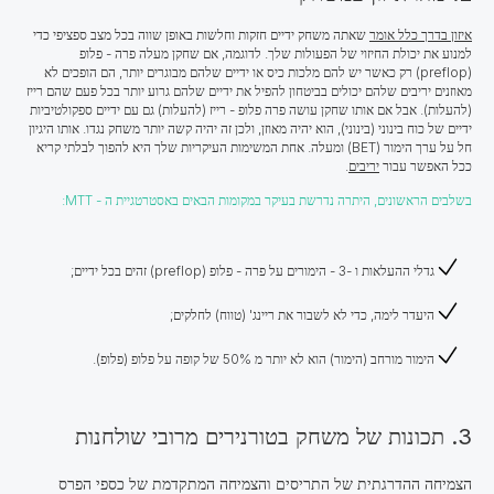
איזון בדרך כלל אומר
שאתה משחק ידיים חזקות וחלשות באופן שווה בכל מצב ספציפי כדי
למנוע את יכולת החיזוי של הפעולות שלך. לדוגמה, אם שחקן מעלה פרה - פלופ
(preflop) רק כאשר יש להם מלכות כיס או ידיים שלהם מבוגרים יותר, הם הופכים לא
מאוזנים יריבים שלהם יכולים בביטחון להפיל את ידיים שלהם גרוע יותר בכל פעם שהם רייז
(להעלות). אבל אם אותו שחקן עושה פרה פלופ - רייז (להעלות) גם עם ידיים ספקולטיביות
ידיים של כוח בינוני (בינוני), הוא יהיה מאוזן, ולכן זה יהיה קשה יותר משחק נגדו. אותו היגיון
חל על ערך הימור (BET) ומעלה. אחת המשימות העיקריות שלך היא להפוך לבלתי קריא
ככל האפשר עבור
יריבים
.
בשלבים הראשונים, היתרה נדרשת בעיקר במקומות הבאים באסטרטגיית ה - MTT:
גדלי ההעלאות ו -3 - הימורים על פרה - פלופ (preflop) זהים בכל ידיים;
היעדר לימה, כדי לא לשבור את ריינג' (טווח) לחלקים;
הימור מורחב (הימור) הוא לא יותר מ 50% של קופה על פלופ (פלופ).
3. תכונות של משחק בטורנירים מרובי שולחנות
הצמיחה ההדרגתית של התריסים והצמיחה המתקדמת של כספי הפרס