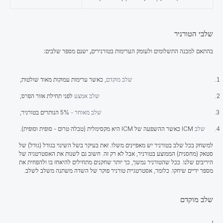
שלבי הטורניר
בהתאם למבנה התשלומים ולעומק הערימות בטורנירים, ישנם מספר שלבים:
שלב מוקדם
,
כאשר ערימות עמוקות מאוד שולטות;
שלב אמצע
לפני תחילת אזור הפרס;
שלב מאוחר -
5% הנותרים בטורניר;
שלב
ICM
כאשר ההשפעה של ICM היא מקסימלית (טבלה טרום - סופית וסופית).
​​​​למשחק בכל שלב בטורניר יש מאפיינים משלו. זאת בעיקר בשל השינוי בגודל (גודל) של
סטאק (מחסנית) הממוצע בטורניר, אבל לא רק זה. חשוב גם לשנות את האסטרטגיה של
היריבים שלנו. ככל שהטורניר נמשך, כך יותר שחקנים מתחילים להיאחז בו ולהפחית את
מספר ידיים שיחקו. כלומר, אסטרטגיית טורניר פוקר של השדה משתנה משלב לשלב.
שלב מוקדם