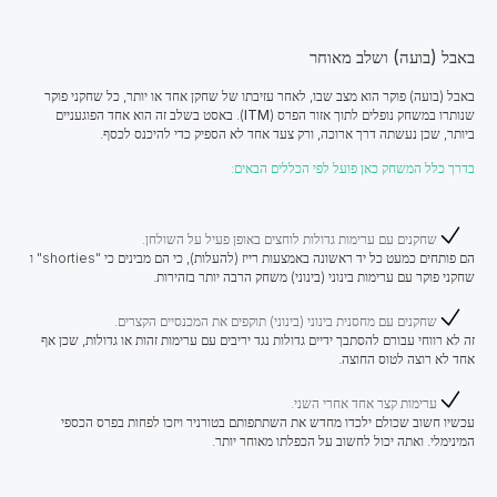
באבל (בועה) ושלב מאוחר
באבל (בועה) פוקר הוא מצב שבו, לאחר עזיבתו של שחקן אחד או יותר, כל שחקני פוקר
שנותרו במשחק נופלים לתוך אזור הפרס (
ITM
). באסט בשלב זה הוא אחד הפוגעניים
ביותר, שכן נעשתה דרך ארוכה, ורק צעד אחד לא הספיק כדי להיכנס לכסף.
בדרך כלל המשחק כאן פועל לפי הכללים הבאים:
שחקנים עם ערימות גדולות לוחצים באופן פעיל על השולחן.
הם פותחים כמעט כל יד ראשונה באמצעות רייז (להעלות), כי הם מבינים כי "shorties" ו
שחקני פוקר עם ערימות בינוני (בינוני) משחק הרבה יותר בזהירות.
שחקנים עם מחסנית בינוני (בינוני) תוקפים את המכנסיים הקצרים.
זה לא רווחי עבורם להסתבך ידיים גדולות נגד יריבים עם ערימות זהות או גדולות, שכן אף
אחד לא רוצה לטוס החוצה.
ערימות קצר אחד אחרי השני.
עכשיו חשוב שכולם ילכדו מחדש את השתתפותם בטורניר ויזכו לפחות בפרס הכספי
המינימלי. ואתה יכול לחשוב על הכפלתו מאוחר יותר.