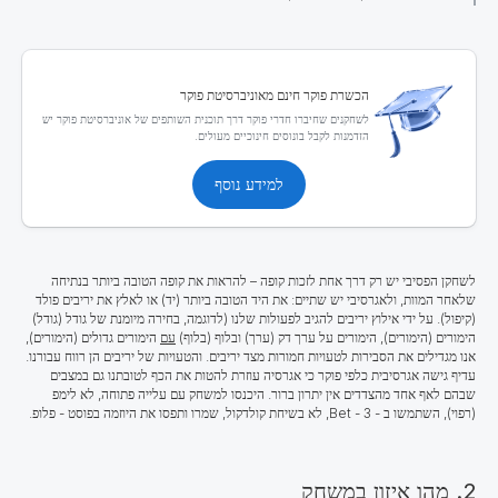
הכשרת פוקר חינם מאוניברסיטת פוקר
לשחקנים שחיברו חדרי פוקר דרך תוכנית השותפים של אוניברסיטת פוקר יש
הזדמנות לקבל בונוסים חינוכיים מעולים.
למידע נוסף
לשחקן הפסיבי יש רק דרך אחת לזכות קופה – להראות את קופה
הטובה ביותר בנתיחה
שלאחר המוות, ולאגרסיבי יש שתיים: את היד הטובה ביותר (יד) או לאלץ את יריבים פולד
(קיפול). על ידי אילוץ יריבים להגיב לפעולות שלנו (לדוגמה, בחירה מיומנת של גודל (גודל)
הימורים (הימורים), הימורים על ערך דק (ערך) ובלוף (בלוף)
עם
הימורים גדולים (הימורים),
אנו מגדילים את הסבירות לטעויות חמורות מצד יריבים. והטעויות של יריבים הן רווח עבורנו.
עדיף גישה אגרסיבית כלפי פוקר כי אגרסיה עוזרת להטות את הכף לטובתנו גם במצבים
שבהם לאף אחד מהצדדים אין יתרון ברור. היכנסו למשחק עם עלייה פתוחה, לא לימפ
(רפוי), השתמשו ב - 3 - Bet, לא בשיחת קולדקול, שמרו ותפסו את היוזמה בפוסט - פלופ.
2. מהו איזון במשחק