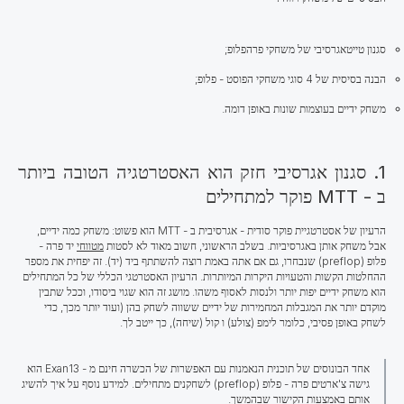
סגנון טייטאגרסיבי של משחקי פרהפלופ;
הבנה בסיסית של 4 סוגי משחקי הפוסט - פלופ;
משחק ידיים בעוצמות שונות באופן דומה.
1. סגנון אגרסיבי חזק הוא האסטרטגיה הטובה ביותר
ב - MTT פוקר למתחילים
הרעיון של אסטרטגיית פוקר סודית - אגרסיבית ב - MTT הוא פשוט: משחק כמה ידיים,
אבל משחק אותן באגרסיביות. בשלב הראשוני, חשוב מאוד לא לסטות
מטווחי
יד פרה -
פלופ (preflop) שנבחרו, גם אם אתה באמת רוצה להשתתף ביד (יד). זה יפחית את מספר
ההחלטות הקשות והטעויות היקרות המיותרות.
הרעיון האסטרטגי הכללי של כל המתחילים
הוא משחק ידיים יפות יותר
ולנסות לאסוף משהו. מושג זה הוא שגוי ביסודו, וככל שתבין
מוקדם יותר את המגבלות המחמירות של ידיים ששווה לשחק בהן (ועוד יותר מכך, כדי
לשחק באופן פסיבי, כלומר לימפ (צולע) ו קול (שיחה), כך ייטב לך.
אחד הבונוסים של תוכנית הנאמנות עם האפשרות של הכשרה חינם מ - Exan13 הוא
גישה צ'ארטים פרה - פלופ (preflop) לשחקנים מתחילים. למידע נוסף על איך להשיג
אותם באמצעות הקישור שבהמשך.