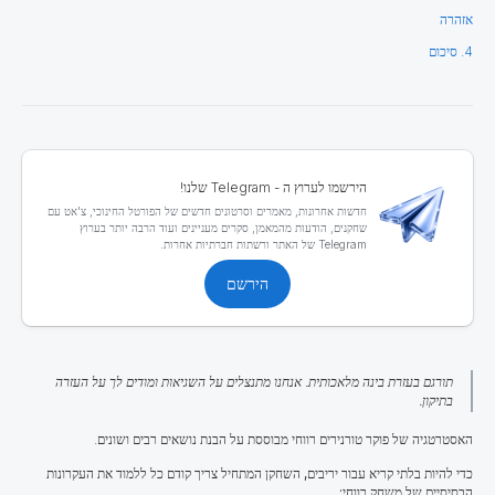
אזהרה
4. סיכום
הירשמו לערוץ ה - Telegram שלנו!
חדשות אחרונות, מאמרים וסרטונים חדשים של הפורטל החינוכי, צ'אט עם
שחקנים, הודעות מהמאמן, סקרים מעניינים ועוד הרבה יותר בערוץ
Telegram של האתר ורשתות חברתיות אחרות.
הירשם
תורגם בעזרת בינה מלאכותית. אנחנו מתנצלים על השגיאות ומודים לך על העזרה
בתיקון.
האסטרטגיה של פוקר טורנירים רווחי מבוססת על הבנת נושאים רבים ושונים.
כדי להיות בלתי קריא עבור יריבים, השחקן המתחיל צריך קודם כל ללמוד את העקרונות
הבסיסיים של משחק רווחי: