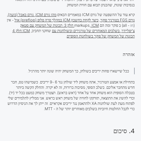
בנסיבות שונות, שהבנתן תבוא עם חווית המשחק.
קרא עוד על ההשפעה של גורם ICM במאמרים הבאים:
מהו גורם ICM, גורם באבל (בועה),
גורם FGS בטורניר פוקר
,
כיצד לקחת בחשבון ICM במהלך פרה פלופ (preflop) אול
- אין
(all -
in
) ב פוקר ומה הם markups
, ICM חלק 3: תכונות של המשחק עם סטאק
צ'יפליידר, בשלבים המאוחרים של טורנירים ובשולחנות עם
שחקני תחביב,
ICM חלק 4
תכונות של המשחק של פוקר בשולחנות הסופיים
.
אזהרה
ככל שיישארו פחות יריבים בשולחן, כך המשחק יהיה שונה יותר מהרגיל.
בתחילת או אמצע הטורניר, אתה משחק ליד שולחן נגד 6 -9 יריבים. כשמישהו טס, חבר
חדש מתחבר אליכם. בשלב הסופי, מסיבות ברורות, זה לא יקרה.
והחלק הקשה ביותר
בטבלה הסופית
הוא משחק אחד על אחד (
ראש בראש
). תצטרך משחק כמעט בכל יד (יד).
וכדי להשיג את התוצאה, תזדקקו לחוויה של משחק ראש בראש. אני ממליץ לתלמידים שלי
לפתוח מעת לעת שולחנות XA ולהתאמן נגד יריבים אקראיים. זה ייתן לך את הניסיון הדרוש
כדי לקבל החלטות חיוביות בשלבים מאוחרים יותר של ה - MTT.
4. סיכום